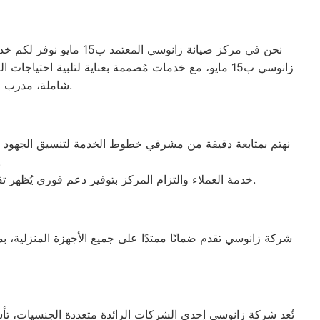
نحن في مركز صيانة زان
زانوسي ب15 مايو، مع خدمات مُصممة بعناية لتلبية احت
شاملة، مدرب من قبل الوكلاء الرسميين لجميع العلامات التجارية، مما يضمن تقديم خدمة عالية الجودة.
نهتم بمتابعة دقيقة من مشرفي خطوط الخدمة لتنسيق الجهود بين ف
فنية أو 
خدمة العملاء والتزام المركز بتوفير دعم فوري يُظهر تقديرنا الدائم لثقتكم. نقدم حلولاً عملية وأفضل المساعدات الممكنة بفضل فريق الدعم المدرب على التعامل مع كافة الإشكاليات.
شركة زانوسي تقدم ضمانًا ممتدًا على جميع الأجهزة المنزلية، ب