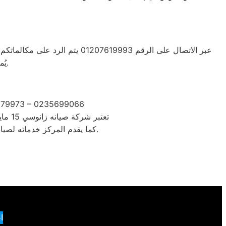
يُمكن الحصول على خدمة دعم عملاء متعددة اللغات تناسب جميع احتياجاتكم.
2279973 – 0235699066
تعتبر شركة صيانه زانوسي 15 مايو رائدة في صناعة الأجهزة الإلكترونية عالية التقنية مثل الثلاجات، الغسالات، البوتاجازات، وأجهزة التكييف
بجانب أجهزة زانوسي لضمان تغطية شاملة تلبي توقعات عملائنا الكرام.
كما يقدم المركز خدماته لصيا
ا