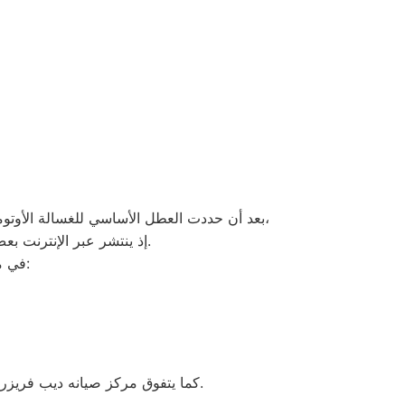
،
بعد أن حددت العطل الأساسي للغسالة الأوتوما
إذ ينتشر عبر الإنترنت بعض الإعلانات وأرقام التليفونات الوهمية لشركات صيانة غير معروفة، ما قد يعرضك لعمليات النصب.
في ما يلي جمعنا لك أرقام صيانة الغسالة الأوتوماتيك لأشهر الماركات في 15 مايو:
كما يتفوق مركز صيانه ديب فريزر زانوسي 15 مايو بقدرته على توفير خدمات متميزة، معتمدة على التوكيلات المعروفة والموثوقة في المجال.