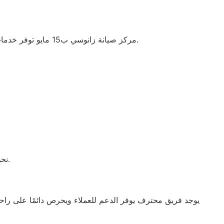
مركز صيانة زانوسي ب15 مايو توفر خدمات إصلاح احترافية باستخدام قطع غيار أصلية وشهادات ضمان معتمدة، مما يضمن الأداء المثالي وطول عمر الأجهزة.
نحن متواجدون للرد على جميع استفساراتكم وتقديم الدعم الفني في أي وقت.