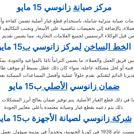
مركز ص
ي
ا
نة
زانوسي 15 مايو
وسي المعتمد ب15 مايو نوفر لكم خدمات صيانة منزلية شاملة، باستخدام قطع غيار أصلية 
ياجات العملاء، بالإضافة إلى تخفيضات تنافسية على الأسعار وتجنب التكال
ال
خط ا
ل
ساخن
ل
مركز زانوسي
ب
15 مايو
ريق العمل والعملاء، ما يضمن التزاماً تامًا بالمواعيد والجودة. يم
لحل مشكلة عاجلة، سواء كان ذلك عطل بسيط أو موقف طارئ.
ضمان
زانوسي
الأصلي
ب15 مايو
ما في ذلك قطع الغيار الأصلية. يتم توفير ضمان يعالج أبرز المشكلا
ذلك يتم دعمه بقطع غيار وصيانة معتمدة بأعلى معايير الجودة.
شركة
زانوسي لصيانة ال
جهزة ب15 مايو
تُعد شركة زانوسي إحدى الشركات الرائدة متعددة الجنسيات، تأسست عام 1938 في كوريا ا