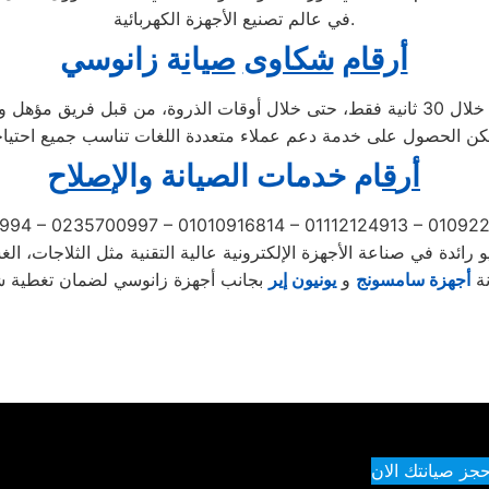
في عالم تصنيع الأجهزة الكهربائية.
أرقام
شكاوى
صي
ا
ن
ة زانوسي
عبر الاتصال على الرقم 01207619993 يتم الرد على مكالماتكم خلال 30 ثانية فقط، حتى خل
أ
ر
ق
ام خدمات الصيانة
و
ال
إصل
اح
994 – 0235700997 – 01010916814 – 01112124913 – 0109
نة
أجهزة سامسونج
و
ي
ونيون إير
حجز صيانتك الان