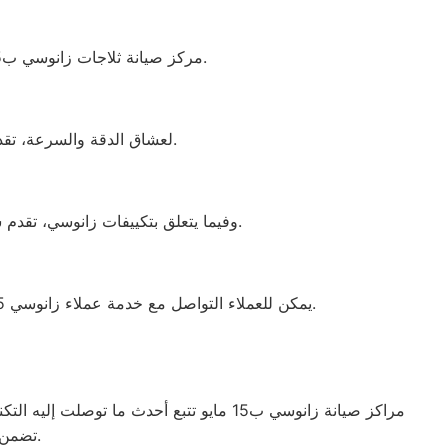
مركز صيانة ثلاجات زانوسي ب15 مايو يلتزم بتلبية جميع احتياجات الزبائن بفضل الجودة العالية للقطع المستخدمة وفريق العمل المدرب.
لعشاق الدقة والسرعة، تقدم خدمات صيانه غسالة أطباق زانوسي 15 مايو الإصلاح الفوري دون الحاجة لنقل الجهاز إلى المركز.
وفيما يتعلق بتكييفات زانوسي، تقدم شركة زانوسي اليابانية أجهزة متطورة ومتميزة وتحافظ على مكانتها الأولى في السوق منذ تأسيسها عام 1912.
يمكن للعملاء التواصل مع خدمة عملاء زانوسي 15 مايو للحصول على دعم كامل وصيانة فعالة لجميع أجهزة زانوسي الكهربائية بالاعتماد على قطع الغيار الأصلية المتوفرة.
مراكز صيانة زانوسي ب15 مايو تتبع أحدث م
تضمن الحصول على جهاز يعمل بأفضل صورة ممكنة، ليعزز الثقة والرضا بين العملاء.