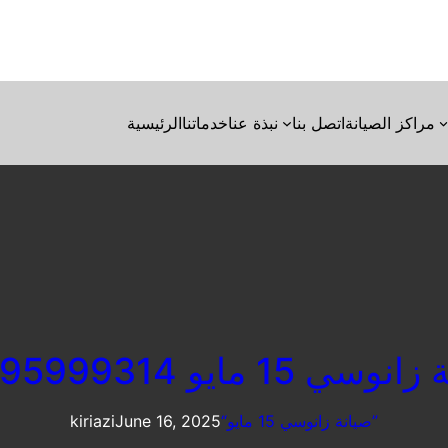
مراكز الصيانة
اتصل بنا
نبذة عنا
خدماتنا
الرئيسية
سي 15 مايو 01095999314
“صيانة زانوسي 15 مايو”
June 16, 2025
kiriazi