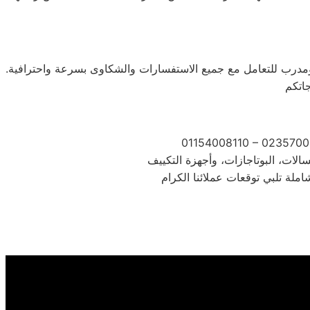
ال أوقات الذروة، من قبل فريق مؤهل ومدرب للتعامل مع جميع الاستفسارات والشكاوى بسرعة واحترافية.
01154008110 – 0235700