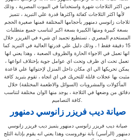
من اكثر الثلاجات شهرة واستخداماً في البيوت المصرية ، وذلك
لأنها اكثر الثلاجات كفائة واكثرها قدرة علي التبريد ، تتميز
ثلاجات زانوسي دمنهور بأحجامها المختلفة فمنها صغيرة الحجم
بسعة كبيرة ومنها الكبيرة بسعة اكبر لتناسب جميع متطلبات
المستخدم المصري ، تستطيع تجميد اي شيء في الفريزر خلال
15 دقيقة فقط ! ، وذلك دليل علي قدرتها العالية في التبريد كما
انها تعمل في الاجواء الحارة والظروف الصعبة ، وهذا يعني انها
تعمل تحت اي ظرف وتحت اي عوامل جوية بإختلاف انواعها ،
يمكن تحريكها الي اي مكان داخل المنزل لإحتوائها علي قاعدة
مثبت بها عجلات قابلة للتحريك في اي اتجاه ، تقوم بتبريد كافة
المأكولات والمشروبات (السوائل والاطعمة المختلفة) خلال
دقائق من وضعها في الثلاجة ، يوجد منها الوان مختلفة لتناسب
كافة التصاميم.
صيانة ديب فريزر زانوسي دمنهور
صيانة ديب فريزر زانوسي دمنهور يتميز ديب فريزر زانوسي
دمنهور (الرأسي) بأنة نوفروست وهذا يعني انه يقوم بإذابة الثلج