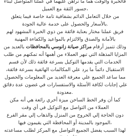
فالخبرة والوقت هما ما نراهن عليهما في عملنا المتواصل لبناء
جسور الثقة مع العميل،
من خلال التعامل الدائم بشفافية تامة خاصة فيما يتعلق
بالأسعار والحصول على خدمة عالية الجودة.
فريق عملنا مختار بعناية فائقة من ذوي الخبرة المشهود لهم
بالأمانة والصدق والالتزام بالمواعيد والكفاءة المهنية
وذلك تتميز أرقام
مراكز صيانة زانوسي بالمحافظات
بالعديد من
المزايا المذهلة التي تبهر العملاء من أهمها أنه تمكنهم من طلب
الخدمات التي يقدمها التوكيل بسرعة فائقة ذلك لأن قسم
الاستقبال دائماً ما يرد علي المكالمات الهاتفية بسرعة فائقة،
مما ساعد الجميع علي معرفة العديد من المعلومات والحصول
علي إجابات لكافة الأسئلة والاستفسارات في غضون عدة دقائق
معدودة.
كما أن وفر الخط الساخن ميزة أخري رائعة هي أنه مكن
العملاء من التواصل مع التوكيل في أي وقت
دون الحاجة إلي الخروج من المنزل والذهاب إلي مقر الفرع
الموجود بالمدينة أو المحافظة التي يقيمون فيها،
لهذا السبب يفضل الجميع التواصل مع المركز لطلب مساعدته