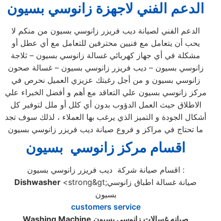
الدعم الفني لاجهزة زانوسي بسيون
الدعم الفني لصيانة ديب فريزر زانوسي بسيون من منكم لا
يحب أن يتعامل مع فنيين محترفين للتعامل مع أي عطل أو
مشكلة في أي جهاز كهربائي غسالة زانوسي بسيون – ثلاجة
زانوسي بسيون – ديب فريزر زانوسي بسيون – غسالة صحون
زانوسي بسيون و من أجل رغبتك عزيزي العميل نحرص في
مركز زانوسي بسيون علي التعاقد مع أهم و أفضل الخبراء علي
الاطلاق حيث العمل الدؤوب بدون أي كلل أو ملل لتوفير كل
أشكال الجودة و التميز الذي يرغب بها العملاء ، لذلك سوف تجد
ما تحتاج في مراكز و فروع صيانة ديب فريزر زانوسي بسيون
اقسام مركز زانوسي بسيون
اقسام صيانة شركة ديب فريزر زانوسي بسيون :
<strong&gt;صيانة غسالة اطباق زانوسي
Dishwasher
بسيون
customers service
صيانه غسالات زانوسي بسيون
Washing Machine