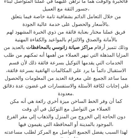
فالخبرة والوقت هما ما نراهن عليهما في عملنا المتواصل لبناء
جسور الثقة مع العميل،
من خلال التعامل الدائم بشفافية تامة خاصة فيما يتعلق
بالأسعار والحصول على خدمة عالية الجودة.
فريق عملنا مختار بعناية فائقة من ذوي الخبرة المشهود لهم
بالأمانة والصدق والالتزام بالمواعيد والكفاءة المهنية
وذلك تتميز أرقام
مراكز صيانة زانوسي بالمحافظات
بالعديد من
المزايا المذهلة التي تبهر العملاء من أهمها أنه تمكنهم من طلب
الخدمات التي يقدمها التوكيل بسرعة فائقة ذلك لأن قسم
الاستقبال دائماً ما يرد علي المكالمات الهاتفية بسرعة فائقة،
مما ساعد الجميع علي معرفة العديد من المعلومات والحصول
علي إجابات لكافة الأسئلة والاستفسارات في غضون عدة دقائق
معدودة.
كما أن وفر الخط الساخن ميزة أخري رائعة هي أنه مكن
العملاء من التواصل مع التوكيل في أي وقت
دون الحاجة إلي الخروج من المنزل والذهاب إلي مقر الفرع
الموجود بالمدينة أو المحافظة التي يقيمون فيها،
لهذا السبب يفضل الجميع التواصل مع المركز لطلب مساعدته