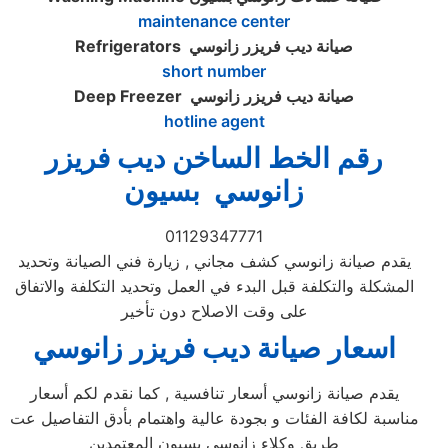
maintenance center
صيانة ديب فريزر زانوسي
Refrigerators
short number
صيانة ديب فريزر زانوسي
Deep Freezer
hotline agent
رقم الخط الساخن ديب فريزر
زانوسي بسيون
01129347771
يقدم صيانة زانوسي كشف مجاني , زيارة فني الصيانة وتحديد
المشكلة والتكلفة قبل البدء في العمل وتحديد التكلفة والاتفاق
على وقت الاصلاح دون تأخير
اسعار صيانة ديب فريزر زانوسي
يقدم صيانة زانوسي أسعار تنافسية , كما نقدم لكم أسعار
مناسبة لكافة الفئات و بجودة عالية واهتمام بأدق التفاصيل عت
طريق وكلاء زانوسي بسيون المعتمدين