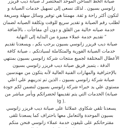
صيانة الخط الساخن الموحد المختصر لـ صيانة ديب فريزر
زانوسي بسيون . لذلك نسعى إلى تسهيل خدمات الصيانة و
لتكون أكثر راحة و ثقة. مهمتنا هي توفير وسائل سهلة وسريعة
لطلب رقم الصيانة و تقدير سريع للوقت وتكلفة الصيانه لضمان
خدمة صيانه خالية من القلق و دون أي مفاجآت ، بالأضافة
تقديم خدمة عملاء مميزة من البداية إلى النهاية ”
صيانة ديب فريزر زانوسي بسيون يرحب بكم ، ويسعدنا تقديم
خدمات الصيانة الفورية والمتكاملة لسيادتكم. ، صيانة كافة
الأعطال المختلفة لجميع منتجات شركة زانوسي بسيون بمنتهي
الدقة ، يتميز فريق صيانة ديب فريزر زانوسي بسيون
بالإحترافية والمهارات الفنية العالية لأنه يتكون من مهندسين
صيانة شركة زانوسي بسيون ، الذين تم تدريبهم علي اعلي
مستوي علي يد خبراء شركة زانوسي بسيون لنضمن لكم جودة
الخدمات التي يتم تقديمها لحضراتكم وبأمر مباشر من (صيانة
lg ).
يسعدنا تلقي شكاوى عملائنا على صيانة ديب فريزر زانوسي
بسيون الموحدة والتعامل معها باحتراف كما يسعدنا تلقى
مقترحاتكم على تليفون خدمة عملاء زانوسي فنحن منكم