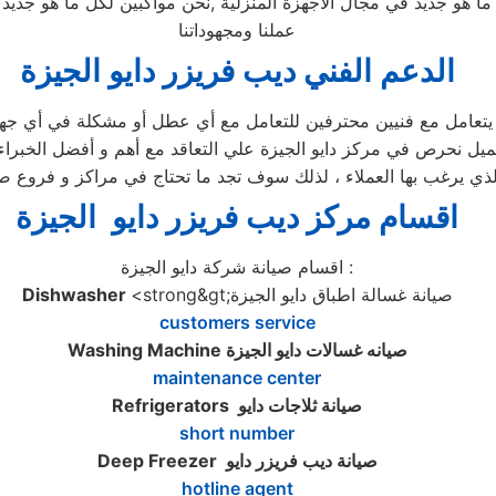
 ما هو جديد في مجال الأجهزة المنزلية ,نحن مواكبين لكل ما هو جد
عملنا ومجهوداتنا
الدعم الفني ديب فريزر دايو الجيزة
يتعامل مع فنيين محترفين للتعامل مع أي عطل أو مشكلة في أي جهاز ك
ميل نحرص في مركز دايو الجيزة علي التعاقد مع أهم و أفضل الخبراء
لذي يرغب بها العملاء ، لذلك سوف تجد ما تحتاج في مراكز و فروع صي
اقسام مركز ديب فريزر دايو الجيزة
اقسام صيانة شركة دايو الجيزة :
<strong&gt;صيانة غسالة اطباق دايو الجيزة
Dishwasher
customers service
صيانه غسالات دايو الجيزة
Washing Machine
maintenance center
صيانة ثلاجات دايو
Refrigerators
short number
صيانة ديب فريزر دايو
Deep Freezer
hotline agent