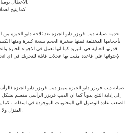
الاعطال يوميا من الساعة التاسعة صباحا حتى التاسعة مساء من خلال الرقم المختصر لخدمة العملاء.
كما يتيح لعم
خدمة صيانة ديب فريزر دايو الجيزة تعد ثلاجة دايو الجيزة من اك
قدرتها العالية في التبريد كما انها تعمل في الاجواء الحارة
لإحتوائها علي قاعدة مثبت بها عجلات قابلة للتحريك في اي اتجا
صيانة ديب فريزر دايو الجيزة يتميز ديب فريزر دايو الجيزة (ال
إلي إذابة الثلج يدوياً كما ان الديب فريزر الرأسي مقسم بش
الصعب عادة الوصول الي المحتويات الموجودة في اسفله. ، كما 
المنزل ولا يأخذ مساحه كبيره لأنه في عرض الثلاجة تقريباً ويمكن وضعه بجانبها لتوفير المساحة.