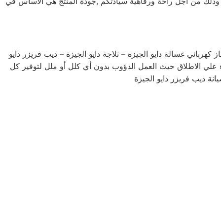
يد وذلك من أجل راحة ورفاهية سيادتكم ,جودة المنتج هي الأساس في
هربائي غسالة دايو الجيزة – ثلاجة دايو الجيزة – ديب فريزر دايو
 علي الاطلاق حيث العمل الدؤوب بدون أي كلل أو ملل لتوفير كل
انة ديب فريزر دايو الجيزة