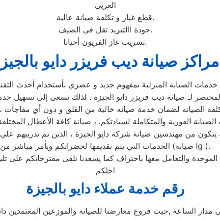
العربي
قطع غيار و تكلفة صيانة عالية.
جودة االتبريد تقل في الصيف.
تسريب غاز الفريون أحيانا.
مراكز صيانة ديب فريزر دايو بالجيز
 خدمات الصيانة المنزلية بمفهوم جديد و عصري بأستخدام أحدث الت
مختصر لـ صيانة ديب فريزر دايو الجيزة . لذلك نسعى إلى تسهيل خدما
لصيانة الفورية والمتكاملة لسيادتكم. ، صيانة كافة الأعطال المختلفة
 لأنه يتكون من مهندسين صيانة شركة دايو الجيزة ، الذين تم تدريبهم
الخدمات التي يتم تقديمها لحضراتكم وبأمر مباشر من (صيانة lg ).
ة الموحدة والتعامل معها باحتراف كما يسعدنا تلقى مقترحاتكم على ت
اجلكم
رقم خدمة عملاء دايو بالجيزة
ى مدار الساعة ,حيث فروع معارضنا للصيانة والموزعين المعتمدين دا