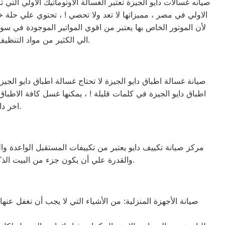
صيانه غسالات دايو الجيزة تعتبر الغسالة الاوتوماتيك الاولي التي
الاولي في مصر ، مميزاتها لا تعد ولا تحصي ! ، تحتوي علي حلة 
لأن الموتور الخاص بها يعتبر من اقوي المواتير الموجودة في سو
الي الكثير من مواد التنظيف ، لأن البرنامج الخاص بها مصمم ومبرمج بشكل ذكي جداً يجعلها تكون الاختيار الاول للبيت المصري.
صيانة غسالة اطباق دايو الجيزة لا تحتاج غسالة اطباق دايو الجي
اخر داخل المنزل ويمكنك الاعتماد عليها تماماً في تنظيف الأواني والاطباق بضغطة زر.
مركز صيانة تكييف دايو يعتبر من تكييفات المستقبل الواعدة وال
والقدرة علي أن يكون جزء من البيت الذكي (القدرة علي الإتصال بخدمة الواي فاي) والكثير الكثير من المميزات الاخري التي تميزه عن غيرة من التكييفات.
صيانة الأجهزة المنزلية: من الأشياء التي لا يجب أن نغفل عنه