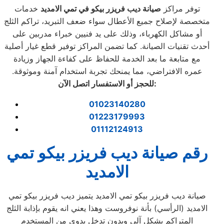
توفر مراكز
صيانة ديب فريزر بيكو في تمي الامديد
خدمات
متخصصة لإصلاح جميع الأعطال سواء ضعف التبريد، تراكم الثلج
أو مشاكل الكهرباء، وذلك على يد فنيين خبراء مدربين على
أحدث تقنيات الصيانة. كما تضمن المراكز توفير قطع غيار أصلية
مع متابعة ما بعد الخدمة للحفاظ على كفاءة الجهاز وزيادة
عمره الافتراضي، مما يمنحك تجربة استخدام آمنة وموثوقة.
:
للحجز أو الاستفسار اتصل الآن
01023140280
01223179993
01112124913
رقم صيانة ديب فريزر بيكو تمي
الامديد
صيانة ديب فريزر بيكو تمي الامديد يتميز ديب فريزر بيكو تمي
الامديد (الرأسي) بأنة نوفروست وهذا يعني انه يقوم بإذابة الثلج
المتراكم بشكل آلي وبدون تدخل يدوي من المستخدم