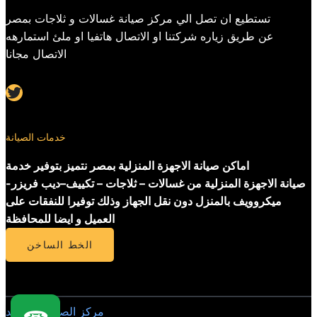
تستطيع ان تصل الي مركز صيانة غسالات و ثلاجات بمصر
عن طريق زياره شركتنا او الاتصال هاتفيا او ملئ استمارهه
الاتصال مجانا
Twitter
خدمات الصيانة
اماكن صيانة الاجهزة المنزلية بمصر نتميز بتوفير خدمة
صيانة الاجهزة المنزلية من غسالات – ثلاجات – تكييف–ديب فريزر-
ميكروويف بالمنزل دون نقل الجهاز وذلك توفيرا للنفقات على
العميل و ايضا للمحافظة
الخط الساخن
مركز الصيانة المعتمد