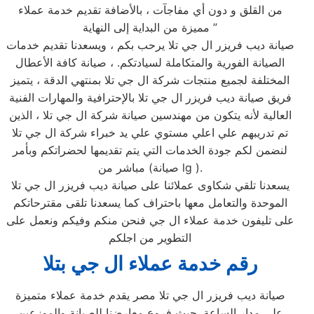
من القلق و دون أي مفاجآت ، بالأضافة تقديم خدمة عملاء
مميزة من البداية إلى النهاية ”
صيانة ديب فريزر ال جي تلا يرحب بكم ، ويسعدنا تقديم خدمات
الصيانة الفورية والمتكاملة لسيادتكم. ، صيانة كافة الأعطال
المختلفة لجميع منتجات شركة ال جي تلا بمنتهي الدقة ، يتميز
فريق صيانة ديب فريزر ال جي تلا بالإحترافية والمهارات الفنية
العالية لأنه يتكون من مهندسين صيانة شركة ال جي تلا ، الذين
تم تدريبهم علي اعلي مستوي علي يد خبراء شركة ال جي تلا
لنضمن لكم جودة الخدمات التي يتم تقديمها لحضراتكم وبأمر
مباشر من (صيانة lg ).
يسعدنا تلقي شكاوى عملائنا على صيانة ديب فريزر ال جي تلا
الموحدة والتعامل معها باحتراف كما يسعدنا تلقى مقترحاتكم
على تليفون خدمة عملاء ال جي فنحن منكم وفيكم ونعمل على
التطوير من اجلكم
رقم خدمة عملاء ال جي بتلا
صيانة ديب فريزر ال جي تلا مصر يقدم خدمة عملاء متميزة
على مدار الساعة ,حيث فروع معارضنا للصيانة والموزعين