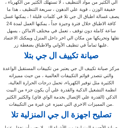
الي الكثير من مواد التنظيف ، لا تستهلك الكثير من الكهرباء ،
خفيفة الوزن ، قوية علي الدهون ، سريعة التنظيف ، هذا ما
يصف غسالة اطباق ال جي تلا في كلمات قليلة ! ، يمكنها غسل
كافة الاطباق خلال فترة وجيزة جداً ، يمكنها العمل لمدة 24
ساعة كاملة دون توقف ، تعمل في مختلف الاماكن ، يسهل
نقلها وتحريكها من مكان الي اخر داخل المنزل ويمكنك الاعتماد
عليها تماماً في تنظيف الأواني والاطباق بضغطة زر.
صيانة تكييف ال جي بتلا
مركز صيانة تكييف ال جي يعتبر من تكييفات المستقبل الواعدة
والتي تتصدر قوائم التكييفات العالمية ، من حيث مميزاته
الكثيرة مثل توفير الكهرباء، تحمل درجات الحرارة العالية،
انظمة التشغيل الذكية والقدرة علي أن يكون جزء من البيت
الذكي (القدرة علي الإتصال بخدمة الواي فاي) والكثير الكثير
من المميزات الاخري التي تميزه عن غيرة من التكييفات.
تصليح اجهزة
ال جي
المنزلية
تلا
صيانة الأجهزة المنزلية: من الأشياء التي لا يجب أن نغفل عنها