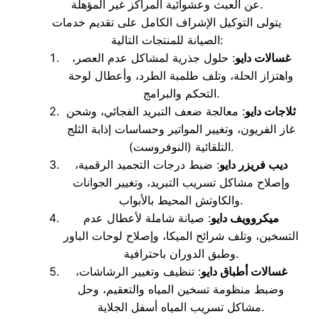
عن العبث وعشوائية المراكز غير المؤهلة.
يتولى التوكيل الإشراف الكامل على تقديم خدمات
الصيانة للمنتجات التالية:
غسالات دايو
: حلول جذرية لمشاكل عدم العصر،
واهتزاز الحلة، وتلف طلمبة الطرد، وأعطال لوحة
التحكم والبرامج.
ثلاجات دايو
: معالجة ضعف التبريد الفجائي، وشحن
غاز الفريون، وتغيير المواتير وحساسات إذابة الثلج
التلقائية (النوفروست).
ديب فريزر دايو
: ضبط درجات التجميد الرقمية،
وإصلاح مشاكل تسريب التبريد، وتغيير الجوانات
والكاوتش المحيط بالأبواب.
ميكروويف دايو
: صيانة شاملة لأعطال عدم
التسخين، وتلف شرائح الميكا، وإصلاح لوحات الباور
وطبق الدوران باحترافية.
غسالات أطباق دايو
: تنظيف وتغيير الرشاشات،
وضبط منظومة تسخين المياه والتعقيم، وحل
مشاكل تسريب المياه أسفل الجلاية.