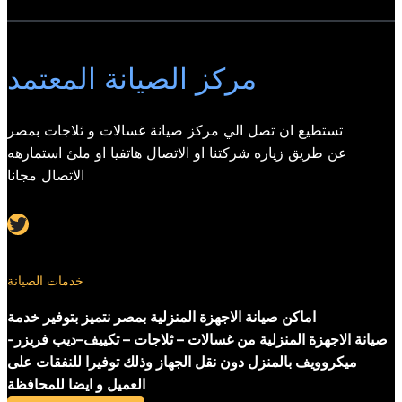
مركز الصيانة المعتمد
تستطيع ان تصل الي مركز صيانة غسالات و ثلاجات بمصر
عن طريق زياره شركتنا او الاتصال هاتفيا او ملئ استمارهه
الاتصال مجانا
Twitter
خدمات الصيانة
اماكن صيانة الاجهزة المنزلية بمصر نتميز بتوفير خدمة
صيانة الاجهزة المنزلية من غسالات – ثلاجات – تكييف–ديب فريزر-
ميكروويف بالمنزل دون نقل الجهاز وذلك توفيرا للنفقات على
العميل و ايضا للمحافظة