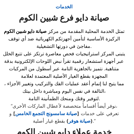
الخدمات
صيانة دايو فرع شبين الكوم
تمثل الخدمة المحلية المقدمة من مركز
صيانة دايو شبين الكوم
الركيزة الأساسية لتأمين أجهزتكم الكهربائية ضد أي توقف
مفاجئ في دورتها التشغيلية.
يتبنى المركز استراتيجيات فحص معاصرة ترتكز على تتبع الخلل
عبر أجهزة استشعار رقمية تقرأ نبض اللوحات الإلكترونية بدقة
متناهية. نتميز بالجاهزية التامة عبر أسطول من المركبات
المجهزة بقطع الغيار الأصلية المعتمدة لعلامة
، مما يتيح لنا إتمام أعقد عمليات الفك والتركيب وتغيير الأجزاء
التالفة في نفس اليوم ومباشرة داخل بيتك،
لتوفير وقتك ومنحك الطمأنينة التامة.
“نوفر أيضاً أقساماً متخصصة لأعطال الماركات الأخرى،
تعرفي على خدمات
[
صيانة سامسونج التجمع الخامس
]
و
بقطع غيار أصلية.”
(
صيانة هوفر
)
خدمة عملاء دايو شبين الكوم