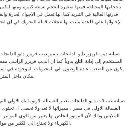
قدرتها العالية في التبريد كما انها تعمل في الاجواء الحارة
لإحتوائها علي قاعدة مثبت بها عجلات قابلة للتحريك في اي اتجا
المستخدم إلي إذابة الثلج يدوياً كما ان الديب فريزر الرأسي
يكون من الصعب عادة الوصول الي المحتويات الموجودة في اسفل
مكان داخل المنزل ولا يأخذ مساحه كبيره لأنه في عرض الثلاجة تقريباً ويمكن وضعه بجانبها لتوفير المساحة.
الغسالة الاولي في مصر ، مميزاتها لا تعد ولا تحصي ! ، تحتو
الملابس وذلك لأن الموتور الخاص بها يعتبر من اقوي المواتير
الكهرباء ولا تحتاج الي الكثير من مواد التنظيف ، لأن البرنامج الخاص بها مصمم ومبرمج بشكل ذكي جداً يجعلها تكون الاختيار الاول للبيت المصري.