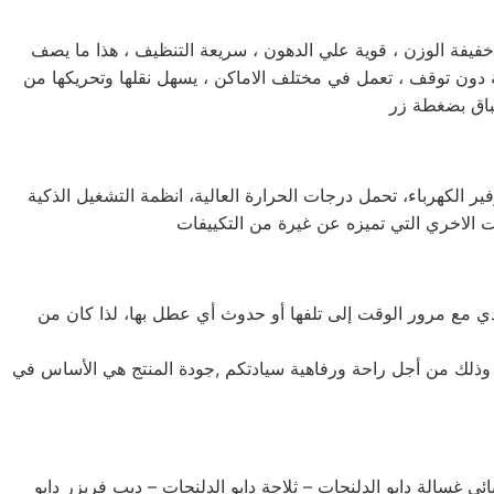
صيانة غسالة اطباق دايو الدلنجات لا تحتاج غسالة اطباق دايو الدلنجات الي الكثير من مواد التنظيف ، لا تستهلك الكثير من الكهرباء ، خفيفة الوزن ، قوية علي الدهون ، سريعة التنظيف ، هذا ما يصف
كلمات قليلة ! ، يمكنها غسل كافة الاطباق خلال فترة وجيزة جداً ، يمكنها العمل لمدة 24 ساعة كاملة دون توقف ، تعمل في مختلف الاماكن ، يسهل نقلها وتحريكها من
مركز صيانة تكييف دايو يعتبر من تكييفات المستقبل الواعدة والتي تتصدر قوائم التكييفات العالمية ، من حيث مميزاته الكثيرة مثل توفير الكهرباء، تحمل درجات الحرارة العالية، انظمة التشغيل الذكية
 يؤدي مع مرور الوقت إلى تلفها أو حدوث أي عطل بها، لذا كان من
يد وذلك من أجل راحة ورفاهية سيادتكم ,جودة المنتج هي الأساس في
 غسالة دايو الدلنجات – ثلاجة دايو الدلنجات – ديب فريزر دايو