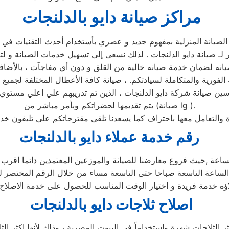
مراكز صيانة دايو بالدلنجات
لصيانة المنزلية بمفهوم جديد و عصري بأستخدام أحدث التقنيات في
ـ صيانة دايو الدلنجات . لذلك نسعى إلى تسهيل خدمات الصيانة و لت
لفورية والمتكاملة لسيادتكم. ، صيانة كافة الأعطال المختلفة لجميع م
مهندسين صيانة شركة دايو الدلنجات ، الذين تم تدريبهم علي اعلي مست
يتم تقديمها لحضراتكم وبأمر مباشر من (صيانة lg ).
دة والتعامل معها باحتراف كما يسعدنا تلقى مقترحاتكم على تليفون خ
رقم خدمة عملاء دايو بالدلنجات
لساعة ,حيث فروع معارضنا للصيانة والموزعين المعتمدين دائما اقرب
لاؤه خدمة فريدة و اختيار الوقت المناسب للحصول على خدمة الاصلاح 
اصلاح ثلاجات دايو بالدلنجات