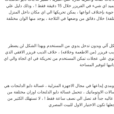
بأحجامها المختلفة فمنها صغيرة الحجم بسعة كبيرة ومنها الكبيرة بسعة اكبر لتناسب جميع متطلبات المستخدم المصري ، تستطيع تجميد اي شيء في الفريزر خلال 15 دقيقة فقط ! ، وذلك دليل علي
جوية بإختلاف انواعها ، يمكن تحريكها الي اي مكان داخل المنزل
تلفة) خلال دقائق من وضعها في الثلاجة ، يوجد منها الوان مختلفة
صيانة ديب فريزر دايو الدلنجات يتميز ديب فريزر دايو الدلنجات (الرأسي) بأنة نوفروست وهذا يعني انه يقوم بإذابة الثلج المتراكم بشكل آلي وبدون تدخل يدوي من المستخدم وبهذا الشكل لن يضطر
يب فريزر (من الاطعمة وخلافه) ، خلاف الديب فريزر الافقي الذي
حتوي علي عجلات تمكن المستخدم من تحريكة في اي اتجاة والي اي
صيانه غسالات دايو الدلنجات تعتبر الغسالة الاوتوماتيك الاولي التي تم إنتاجها في العالم ! ، وذلك دليل علي عراقة شركة دايو الدلنجات ومدي إبداعها في مجال الاجهزة المنزلية ، غسالة دايو الدلنجات هي
لات الاوتوماتيك ، تتحمل غسالة دايو الدلنجات اوزان مختلفة من
عاليه جداً قد تصل الي نصف ساعة فقط ! ، لا تستهلك الكثير من