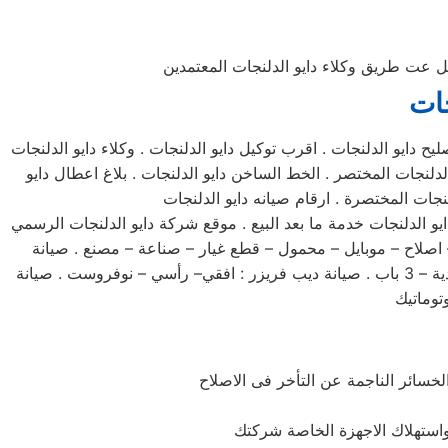
صيل عت طريق وكلاء دايو الدلنجات المعتمدين
جات
ح دايو الدلنجات . اقرب توكيل دايو الدلنجات . وكلاء دايو الدلنجات
لدلنجات المختصر . الخط الساخن دايو الدلنجات . بلاغ اعطال دايو
دايو الدلنجات خدمة ما بعد البيع . موقع شركة دايو الدلنجات الرسمي
 – اصلاح – موبايل – محمول – قطع غيار – صناعة – مصنع . صيانة
غسالات دايو . و صيانة ثلاجات دايو . اصلاح ديب فريزر دايو الدلنجات . صيانة غسالات اطباق دايو . و صيانة الثلاجات : نوفروست – عادية – 3 باب . صيانة ديب فريزر : افقي– رأسي – نوفروست . صيانة
توماتيك
خسائر الناجمة عن التأخر فى الاصلاح
 واستهلاك الاجهزة الخاصة شركتك