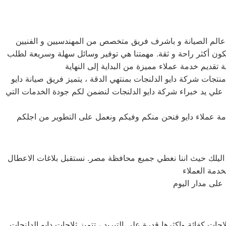
 عالم الصيانة و باشرف فريق متخصص من المهندسيين و الفنيين
كون أكثر راحة و ثقة. مهمتنا هي توفير وسائل سهلة وسريعة لطلب
نتجات شركة دايو الدلنجات بمنتهي الدقة ، يتميز فريق صيانة دايو
وي علي يد خبراء شركة دايو الدلنجات لنضمن لكم جودة الخدمات التي
دمة عملاء دايو فنحن منكم وفيكم ونعمل على التطوير من اجلكم
 اليلك حيث اننا نغطي جميع محافظة مصر. نستقبل بلاغات الاعطال
على مدار اليوم
خدمة صيانة ثلاجات دايو الدلنجات تعد ثلاجة دايو الدلنجات من اكثر الثلاجات شهرة واستخداماً في البيوت المصرية ، وذلك لأنها اكثر الثلاجات كفائة واكثرها قدرة علي التبريد ، تتميز ثلاجات دايو الدلنجات