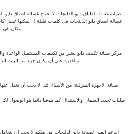
مكان الي اخر داخل المنزل ويمكنك الاعتماد عليها تماماً في تنظيف الأواني والاطباق بضغطة زر.
والقدرة علي أن يكون جزء من البيت الذكي (القدرة علي الإتصال بخدمة الواي فاي) والكثير الكثير من المميزات الاخري التي تميزه عن غيرة من التكييفات.
صيانة الأجهزة المنزلية: من الأشياء التي لا يجب أن نغفل عنه
طلبات تجديد الضمان والاستبدال كما هدفنا دائما هو الوصول لكل
الدعم الفني لصيانة دايو الدلنجات من منكم لا يحب أن يتعامل