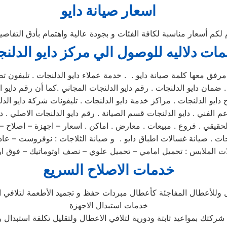
اسعار صيانة دايو
م لكم أسعار مناسبة لكافة الفئات و بجودة عالية واهتمام بأدق التفا
مات دلاليه للوصول الي مركز
دايو
الدلن
ق معها كلمة صيانة دايو . . خدمة عملاء دايو الدلنجات . تليفون تصلي
 ضمان دايو الدلنجات . رقم دايو الدلنجات المجاني .كما أن رقم دايو ا
دعم الفني . دايو الدلنجات قسم الصيانة . رقم دايو الدلنجات الاصلي . 
م الحقيقي . فروع . مبيعات . معارض . اماكن . اسعار – اجهزة – اصلاح
ت الملابس : تحميل امامي – تحميل علوي – نصف اوتوماتيك – فوق او
خدمات الاصلاح السريع
 وللأعطال المفاجئة كأعطال مبردات حفظ و تجميد الأطعمة لتلافي ال
خدمات استبدال الاجهزة
ركتك بمواعيد ثابتة ودورية لتلافي الاعطال ولتقليل تكلفة استبدال