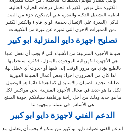
والتي تتصدر قوائم التكييفات العالمية ، من حيث مميزاته
الكثيرة مثل توفير الكهرباء، تحمل درجات الحرارة العالية،
انظمة التشغيل الذكية والقدرة علي أن يكون جزء من البيت
الذكي (القدرة علي الإتصال بخدمة الواي فاي) والكثير الكثير
من المميزات الاخري التي تميزه عن غيرة من التكييفات.
تصليح اجهزة
دايو
المنزلية
ابو كبير
صيانة الأجهزة المنزلية: من الأشياء التي لا يجب أن نغفل عنها
هي الأجهزة الكهربائية الموجودة بالمنزل، فكثرة استخدامها
بالطبع يؤدي مع مرور الوقت إلى تلفها أو حدوث أي عطل بها،
لذا كان من الضروري اجراء بعض أعمال الصيانة الدورية
طلبات تجديد الضمان والاستبدال كما هدفنا دائما هو الوصول
لكل ما هو جديد في مجال الأجهزة المنزلية ,نحن مواكبين لكل
ما هو جديد وذلك من أجل راحة ورفاهية سيادتكم ,جودة المنتج
هي الأساس في عملنا ومجهوداتنا
الدعم الفني لاجهزة دايو ابو كبير
الدعم الفني لصيانة دايو ابو كبير من منكم لا يحب أن يتعامل مع