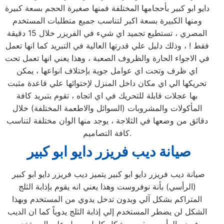
دايو ابو كبير بأحجامها المختلفة فمنها صغيرة الحجم بسعة كبيرة
ومنها الكبيرة بسعة اكبر لتناسب جميع متطلبات المستخدم
المصري ، تستطيع تجميد اي شيء في الفريزر خلال 15 دقيقة
فقط ! ، وذلك دليل علي قدرتها العالية في التبريد كما انها تعمل
في الاجواء الحارة والظروف الصعبة ، وهذا يعني انها تعمل تحت
اي ظرف وتحت اي عوامل جوية بإختلاف انواعها ، يمكن
تحريكها الي اي مكان داخل المنزل لإحتوائها علي قاعدة مثبت
بها عجلات قابلة للتحريك في اي اتجاه ، تقوم بتبريد كافة
المأكولات والمشروبات (السوائل والاطعمة المختلفة) خلال
دقائق من وضعها في الثلاجة ، يوجد منها الوان مختلفة لتناسب
كافة التصاميم.
صيانة ديب فريزر دايو ابو كبير
صيانة ديب فريزر دايو ابو كبير يتميز ديب فريزر دايو ابو كبير
(الرأسي) بأنة نوفروست وهذا يعني انه يقوم بإذابة الثلج
المتراكم بشكل آلي وبدون تدخل يدوي من المستخدم وبهذا
الشكل لن يضطر المستخدم إلي إذابة الثلج يدوياً كما ان الديب