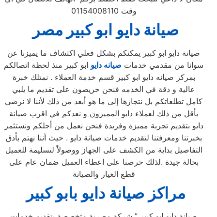
وقت 01154008110
صيانة
دايو
ابو كبير
مصر
صيانة دايو ابو كبير يمكنكم بشكل فعلي اكتشاف ما يميزنا عن
سوانا من مقدمي خدمات
صيانه دايو
ابو كبير منذ لحظة اتصالكم
بمركز صيانه دايو ابو كبير قسم خدمة العملاء . نمتلك خبرة
عالية و دقة في الخدمه فنحن حريصون على تقديم ما يلبي
كامل تطلعاتكم بل نتجازها إلى ما هو أبعد من ذلك لأننا لا نرضى
بأقل من ذلك لعملاء دايو المميزون و نعدكم في اقرب صيانة
دايو بتقديم تجربة مميزة وفريدة فنحن نعمل من أجلكم ونستثمر
بخبرتنا ومعرفتنا لتقديم خدمات صيانة دايو . حيث أننا نهتم بأدق
التفاصيل بداية من الكشف على الجهاز ووصولاً لتسليمة للعميل
بحالة جيدة .لذلك حرصنا على اعطاء العميل ضمان عام على
قطع الغيار والصيانة
مراكز صيانة دايو بابو كبير
صيانة دايو ابو كبير ” شركة مصرية متخصصة بتقديم خدمات