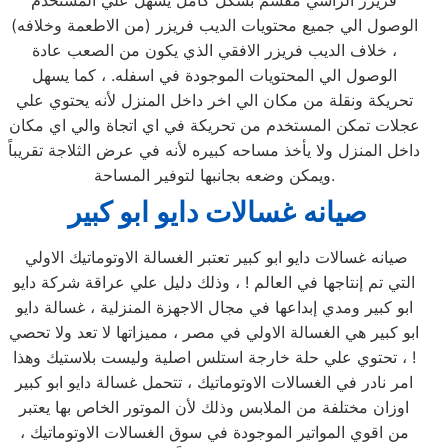
فريزر الرأسي مقسم بشكل كامل يسهل علي المستخدم
الوصول الي جميع محتويات الديب فريزر (من الاطعمة وخلافه)
، خلاف الديب فريزر الافقي الذي يكون من الصعب عادة
الوصول الي المحتويات الموجودة في اسفله. ، كما يسهل
تحريكة ونقلة من مكان الي اخر داخل المنزل لأنه يحتوي علي
عجلات تمكن المستخدم من تحريكة في اي اتجاة والي اي مكان
داخل المنزل ولا يأخذ مساحه كبيره لأنه في عرض الثلاجة تقريباً
ويمكن وضعه بجانبها لتوفير المساحة.
صيانه غسالات دايو ابو كبير
صيانه غسالات دايو ابو كبير تعتبر الغسالة الاوتوماتيك الاولي
التي تم إنتاجها في العالم ! ، وذلك دليل علي عراقة شركة دايو
ابو كبير ومدي إبداعها في مجال الاجهزة المنزلية ، غسالة دايو
ابو كبير هي الغسالة الاولي في مصر ، مميزاتها لا تعد ولا تحصي
! ، تحتوي علي حلة خارجة استلس اصلية وليست بلاستيك وهذا
امر نادر في الغسالات الاوتوماتيك ، تتحمل غسالة دايو ابو كبير
اوزان مختلفة من الملابس وذلك لأن الموتور الخاص بها يعتبر
من اقوي المواتير الموجودة في سوق الغسالات الاوتوماتيك ،