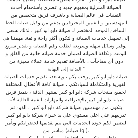
الصيانة المنزلية بمفهوم جديد و عصري بأستخدام أحدث
التقنيات في عالم الصيانة و باشرف فريق متخصص من
المهندسيين و الفنيين المحترفيين بدعم من وكيل صيانة الخط
الساخن الموحد المختصر لـ صيانة دايو ابو كبير . لذلك نسعى
إلى تسهيل خدمات الصيانة و لتكون أكثر راحة و ثقة. مهمتنا هي
توفير وسائل سهلة وسريعة لطلب رقم الصيانة و تقدير سريع
للوقت وتكلفة الصيانه لضمان خدمة صيانه خالية من القلق و
دون أي مفاجآت ، بالأضافة تقديم خدمة عملاء مميزة من
البداية إلى النهاية ”
صيانة دايو ابو كبير يرحب بكم ، ويسعدنا تقديم خدمات الصيانة
الفورية والمتكاملة لسيادتكم. ، صيانة كافة الأعطال المختلفة
لجميع منتجات شركة دايو ابو كبير بمنتهي الدقة ، يتميز فريق
صيانة دايو ابو كبير بالإحترافية والمهارات الفنية العالية لأنه
يتكون من مهندسين صيانة شركة دايو ابو كبير ، الذين تم
تدريبهم علي اعلي مستوي علي يد خبراء شركة دايو ابو كبير
لنضمن لكم جودة الخدمات التي يتم تقديمها لحضراتكم وبأمر
مباشر من (صيانة lg ).