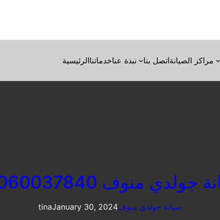
مراكز الصيانة
اتصل بنا
نبذة عنا
خدماتنا
الرئيسية
 جولدي منوف 01060037840
صيانة جولدي منوف
January 30, 2024
tina