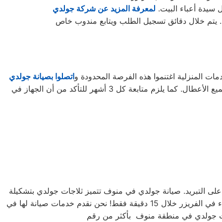
ل سيدة أعباء البيت.
لمعرفة المزيد عن شركة جولدي
ت المنزلية اغتنموا هذه الفرصة المحدودة و
اتصلوا بصيانة جولدي
لتأخذوا حقكُم في عروض صيانة الأجهزة المنزلية قبل افتراقهُ منَّا! ستحتاجون إلى كل ما تطلبونه من صيانة وتجديد الجهاز، وإصلاح جميع الأعطال. كما يلزم متابعة كل 3 أشهر للتأكد من أن الجهاز في
رة على التبريد. صيانة جولدي في منوف تتميز ثلاجات جولدي بتشكيلة
متنوعة من الأحجام، حيث تتوفر الصغيرة ذات السعة الكبيرة ذات السعة الأكبر لتلبية جميع احتياجات المستخدم . يمكنك تجميد أي شيء في الفريزر خلال 15 دقيقة فقط! نحن نقدم خدمات صيانة لها في