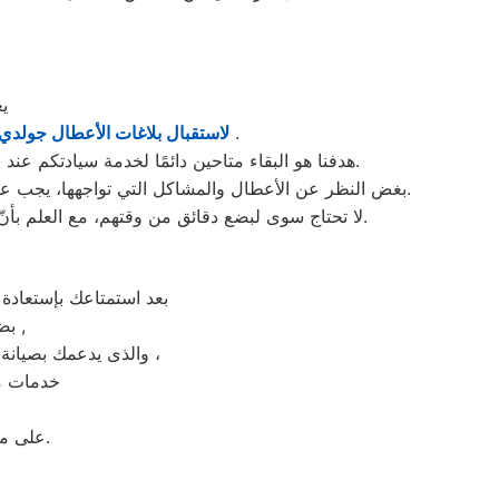
يع
والشكاوى في منوف . من الساعة السابعة صباحاً حتى العاشرة مساءً بتوقيت منوف في منطقة منوف .
لاستقبال بلاغات الأعطال جولدي
هدفنا هو البقاء متاحين دائمًا لخدمة سيادتكم عند الاتصال برقم خدمة جولدي الموحَّد، وهو 01154008110. نحن نؤدي صيانة لأي جهاز من جهزة جولدي في منوف بحضرتكم.
بغض النظر عن الأعطال والمشاكل التي تواجهها، يجب عدم سحب الجهاز تحت أي ظرف من الظروف. يتم تنفيذ الصيانة على يد فنيي جولدي في مدينة منوف بشكلٍ فوري عند حضورهم.
لا تحتاج سوى لبضع دقائق من وقتهم، مع العلم بأنّ المدة تختلف اعتمادًا على نوع الخلل الموجود. نقوم بصيانة أجهزة جولدي الموجودة في منوف فقط، ولا نبيع قطع الغيار لها.
بعد استمتاعك بإستعادة
بضمان شامل فترة عام , الضمان الذى يدعمك بالثقة فى جودة خدمة المختص ,
والذى يدعمك بصيانة مجانيه من قبل المختص خلال فترة الضمان مع زيارة بعد فترة للتأكد من سلامه وكفائة الجهاز ،
خدمات ما
على مدار 24 ساعة فى اى وقت استقبال شكوى العملاء والرد عليهم فى اسرع وقت.