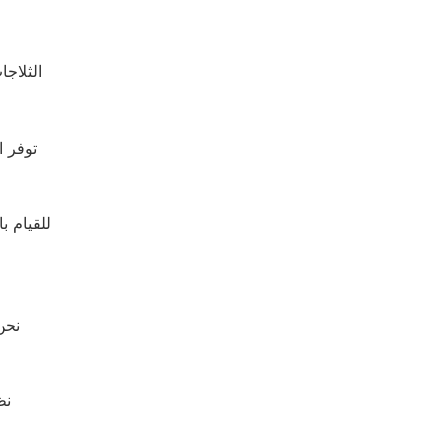
الثلاجا
توفر 
للقيام ب
نحن
نظ