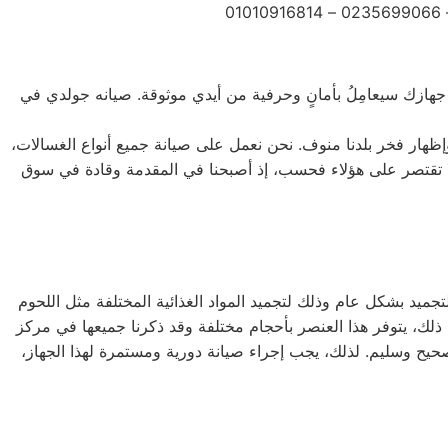
َ جهازك سيعامِلُ بأمانٍ وحرفية من أيدي موثوقة. صيانه جولدي في
إظهار فخر بلدنا منوف. نحن نعمل على صيانة جميع أنواع الغسالات،
، بالإضافة إلى غسالات 7 كيلو و 10 كيلو و 14 كيلو. جميع أنواع المنتجات لا تقتصر على هؤلاء فحسب، إذ أصبحنا في المقدمة وقادة في سوق
ميد بشكل عام وذلك لتجميد المواد الغذائية المختلفة مثل اللحوم
ى ذلك، يتوفر هذا العنصر بأحجام مختلفة وقد ذكرنا جميعها في مركز
يح وسليم. لذلك، يجب إجراء صيانة دورية ومستمرة لهذا الجهاز،