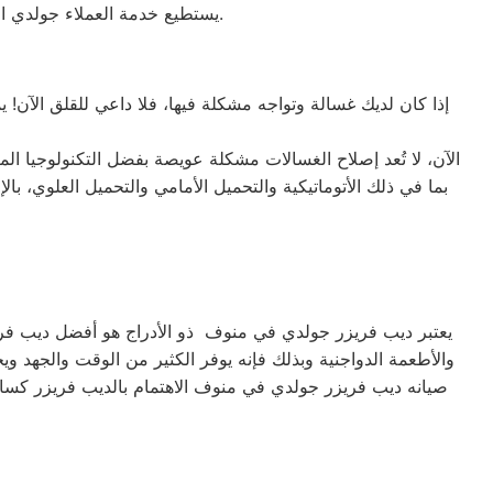
يستطيع خدمة العملاء جولدي التواصل معنا عبر الأرقام التالية: 01220261030 – 02357100080 – 0235699066 – 01010916814.
إذا كان لديك غسالة وتواجه مشكلة فيها، فلا داعي للقلق الآن! 
الآن، لا تُعد إصلاح الغسالات مشكلة عويصة بفضل التكنولوجيا ا
يعتبر ديب فريزر جولدي في منوف ذو الأدراج هو أفضل ديب فريزر
والأطعمة الدواجنية وبذلك فإنه يوفر الكثير من الوقت والجهد وي
صيانه ديب فريزر جولدي في منوف الاهتمام بالديب فريزر كسائ