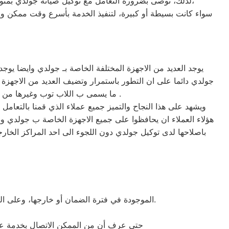
لذلك، نوصى بضرورة التعامل مع توكيل صيانة جولدي بمنوف في أسرع وقت ممكن لضمان سلامة المستخدم والجهاز. يقوم منوف بإصدار بلاغ صيانة فورية وسريعة في حال حدوث أي خلل،
سواء كانت بسيطة أو كبيرة، لتنفيذ الخدمة بأسرع وقت ممكن وإنق
يوجد العديد من الاجهزة المختلفة الخاصة بـ جولدي وايضا يو
جولدي دائما على ان التطور باستمرار وتضيف العديد من الاجهزة ا
ما يسمى ب اللاب توب وغيرها من الصناعات المختلفة التي تتواجد وتشهد على نجاح شركة جولدي في العديد من الاجهزة التي تميزت بيها جروب .
ويشهد على هذا النجاح والتميز جميع عملاء الذي قمنا بالتعام
هؤلاء العملاء ان يحافظوا على جميع الاجهزة الخاصة ب جولدي وذ
باصلاحها لدى توكيل جولدي دون اللجوء الى احد المراكز الخارجي
الموجودة في فترة الضمان أو خارجها، وعلى الزبائن دفع رسوم خدمة الصيانة في كلتا الحالتين. يقدم المركز فترة ضمان تصل إلى ١٢ شهرا على أجزاء الغيار والصيانة.
حتى عرف أن من الممكن الاتصال بخدمة عملا