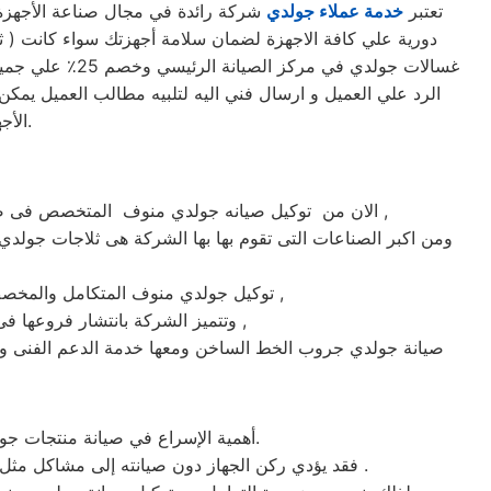
تعتبر
خدمة عملاء جولدي
شركة رائدة في مجال صناعة الأجهزة ا
غسالات جولدي 
الرد علي العميل و ارسال فني اليه لتلبيه مطالب العميل يمكن 
الأجهزة. حرصاً على جهاز العميل، يتم تسليمه بأفضل حالاته لإرضاء العميل العزيز.
الان من توكيل صيانه جولدي منوف المتخصص فى صيانة ثلاجات وغسالات فى منوف حيث تعتبر شركة جولدي بمنوف من اكبر الشركات فى منوف فى صيانة الاجهزة الكهربائيه ,
ومن اكبر الصناعات التى تقوم بها بها الشركة هى ثلاجات جولدي 
ماركة جولدي على يد خبراء الصيانة المعتمدين للماركات العالمية ,
توكيل جولدي منوف المتكامل والمخص
وتتميز الشركة بانتشار فروعها فى جميع انحاء الجمهوريه حيث يوجد أسرع فريق للوصول الى العملاء على مدار اليوم يصلك الفريق اينما كنت ,
صيانة جولدي جروب الخط الساخن ومعها خدمة الدعم الفنى و 
أهمية الإسراع في صيانة منتجات جولدي منوف ، حتى يتم تجنب الكثير من المشاكل التي قد تحدث بسبب عدم صيانة الجهاز بشكل دوري وصحيح.
منوف .
فقد يؤدي ركن الجهاز دون صيانته إلى مشاكل مثل تل