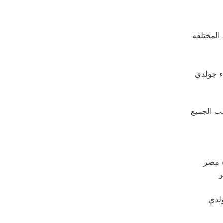
 المختلفه
ء جولدي
سب الجميع
ت مصر
ر
ولدي