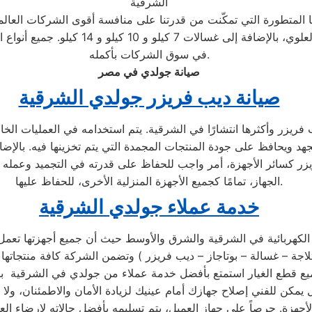
الشرقية
ا المتطورة التي تمكّنت من قدرتنا على منافسة أقوى الشركات العالم
الغسالات، بما في ذلك الأتوماتيكية والتحم
في سوق الشركات بأكمله.
صيانة جولدي في مصر
صيانة ديب فريزر جولدي الشرقية
يزر وأكثرها انتشارًا في الشرقية. يتم استخدامه في العمليات الخاص
جهد ويحافظ على جودة المنتجات المجمدة التي يتم تخزينها فيه. بالإض
يزر كسائر الأجهزة، أمر واجب للحفاظ على قدرته في التجميد وعمله
الجهاز، تمامًا كجميع الأجهزة المنزلية الأخرى، للحفاظ عليها.
خدمة عملاء جولدي الشرقية
كهربائية في الشرقية والشرق والأوسط حيث أن جميع أجهزتها تعمل ب
 في مركز الصيانة الرئيسي وخصم 25٪ علي جميع قطع الغيار استمتع بأفضل خدمة عملاء من ج
يمكن للفني إصلاح جهازك أمام عينيك لزيادة الأمان والاطمئنان، ولا