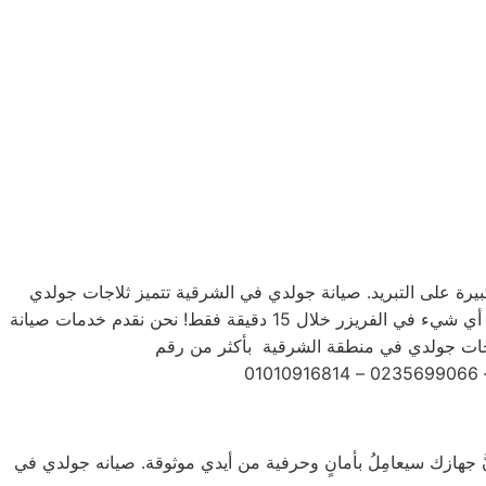
لكبيرة على التبريد. صيانة جولدي في الشرقية تتميز ثلاجات جولدي
بتشكيلة متنوعة من الأحجام، حيث تتوفر الصغيرة ذات السعة الكبيرة ذات السعة الأكبر لتلبية جميع احتياجات المستخدم . يمكنك تجميد أي شيء في الفريزر خلال 15 دقيقة فقط! نحن نقدم خدمات صيانة
َّ جهازك سيعامِلُ بأمانٍ وحرفية من أيدي موثوقة. صيانه جولدي في