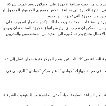
ل الشركات من حيث صناعة الاجهزة على الاطلاق , وقد عملت شركة
في الفترة الاخيرة الى صناعة الفلاش ميموري الكمبيوتر المحمول او
جهزة والصناعات المختلفة ويجب لذلك نؤكد باستمرار انه يجب على
 من الممكن ان تصيب اي نوع من انواع الاجهزة المختلفة ان يقوموا
ه الاعمال تحتاج بدرجة كبيرة الى العديد من المتخصصين والمدربين
يقوم المركز الرئيسي في الشرقية بصيانة جميع أجهزة “جولدي ” الموجودة في فترة الضمان أو خارجها، وعلى الزبائن دفع رسوم خدمة الصيانة في كلتا الحالتين. يقدم المركز فترة ضمان تصل إلى ١٢
 في صيانة جهازِكَ “جولدي “، عبر مركزِ “جولدي ” الرئيسي في
 من الساعة السابعة صباحاً حتى العاشرة مساءً بتوقيت الشرقية