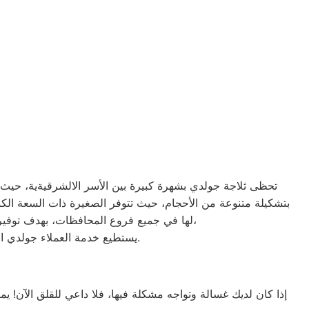
تحظى ثلاجة جولدي بشهرة كبيرة بين الأسر الالشرقيةية، حيث تعد
لها في جميع فروع المحافظات، بهدف توفير الأقرب إليك في جميع الأوقات. نظراً لتوفر الخدمة الفنية لصيانة ثلاجات جولدي في منطقة الشرقية بأكثر من رقم،
يستطيع خدمة العملاء جولدي التواصل معنا عبر الأرقام التالية: 01220261030 – 02357100080 – 0235699066 – 01010916814.
إذا كان لديك غسالة وتواجه مشكلة فيها، فلا داعي للقلق الآن! ي