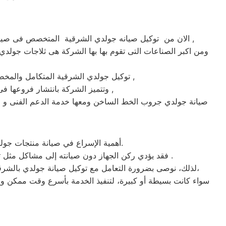
الان من توكيل صيانه جولدي الشرقية المتخصص فى صيانة ثلاجات وغسالات فى الشرقية حيث تعتبر شركة جولدي بالشرقية من اكبر الشركات فى الشرقية فى صيانة الاجهزة الكهربائيه ,
ومن اكبر الصناعات التى تقوم بها بها الشركة هى ثلاجات جولدي 
ماركة جولدي على يد خبراء الصيانة المعتمدين للماركات العالمية ,
توكيل جولدي الشرقية المتكامل والمخ
وتتميز الشركة بانتشار فروعها فى جميع انحاء الجمهوريه حيث يوجد أسرع فريق للوصول الى العملاء على مدار اليوم يصلك الفريق اينما كنت ,
صيانة جولدي جروب الخط الساخن ومعها خدمة الدعم الفنى و ج
أهمية الإسراع في صيانة منتجات جولدي الشرقية ، حتى يتم تجنب الكثير من المشاكل التي قد تحدث بسبب عدم صيانة الجهاز بشكل دوري وصحيح.
الشرقية .
فقد يؤدي ركن الجهاز دون صيانته إلى مشاكل مثل تلف
لذلك، نوصى بضرورة التعامل مع توكيل صيانة جولدي بالشرقية في أسرع وقت ممكن لضمان سلامة المستخدم والجهاز. يقوم الشرقية بإصدار بلاغ صيانة فورية وسريعة في حال حدوث أي خلل،
سواء كانت بسيطة أو كبيرة، لتنفيذ الخدمة بأسرع وقت ممكن وإنق