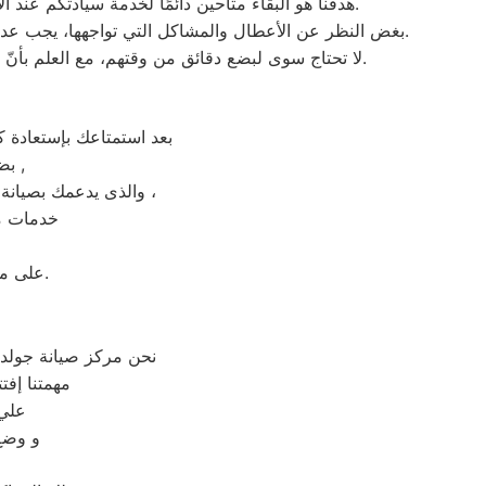
هدفنا هو البقاء متاحين دائمًا لخدمة سيادتكم عند الاتصال برقم خدمة جولدي الموحَّد، وهو 01154008110. نحن نؤدي صيانة لأي جهاز من جهزة جولدي في الشرقية بحضرتكم.
بغض النظر عن الأعطال والمشاكل التي تواجهها، يجب عدم سحب الجهاز تحت أي ظرف من الظروف. يتم تنفيذ الصيانة على يد فنيي جولدي في مدينة الشرقية بشكلٍ فوري عند حضورهم.
لا تحتاج سوى لبضع دقائق من وقتهم، مع العلم بأنّ المدة تختلف اعتمادًا على نوع الخلل الموجود. نقوم بصيانة أجهزة جولدي الموجودة في الشرقية فقط، ولا نبيع قطع الغيار لها.
بعد استمتاعك بإستعادة 
بضمان شامل فترة عام , الضمان الذى يدعمك بالثقة فى جودة خدمة المختص ,
والذى يدعمك بصيانة مجانيه من قبل المختص خلال فترة الضمان مع زيارة بعد فترة للتأكد من سلامه وكفائة الجهاز ،
خدمات ما
على مدار 24 ساعة فى اى وقت استقبال شكوى العملاء والرد عليهم فى اسرع وقت.
نحن مركز صيانة جولد
مهمتنا إف
علي 
و وضع