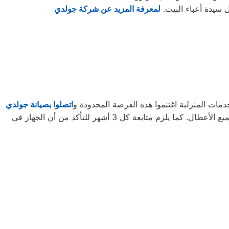
ل سيدة أعباء البيت.
لمعرفة المزيد عن شركة جولدي
مات المنزلية اغتنموا هذه الفرصة المحدودة و
اتصلوا بصيانة جولدي
لتأخذوا حقكُم في عروض صيانة الأجهزة المنزلية قبل افتراقهُ منَّا! ستحتاجون إلى كل ما تطلبونه من صيانة وتجديد الجهاز، وإصلاح جميع الأعطال. كما يلزم متابعة كل 3 أشهر للتأكد من أن الجهاز في