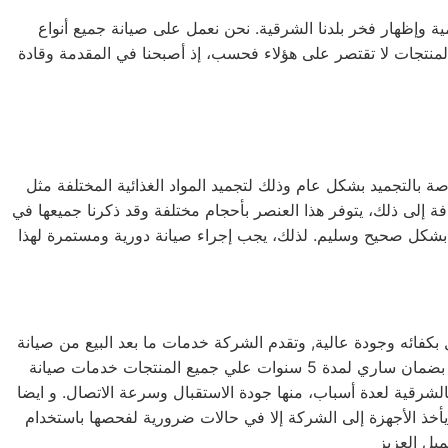
ية وإظهار فخر بلدنا الشرقية. نحن نعمل على صيانة جميع أنواع
يل الأمامي والتحميل العلوي، بالإضافة إلى غسالات 7 كيلو و 10 كيلو و 14 كيلو. جميع أنواع المنتجات لا تقتصر على هؤلاء فحسب، إذ أصبحنا في المقدمة وقادة
ة بالتجميد بشكل عام وذلك لتجميد المواد الغذائية المختلفة مثل
افة إلى ذلك، يتوفر هذا العنصر بأحجام مختلفة وقد ذكرنا جميعها في
 بشكل صحيح وسليم. لذلك، يجب إجراء صيانة دورية ومستمرة لهذا
كفائه وجودة عالية, وتقدم الشركة خدمات ما بعد البيع من صيانة
دورية علي كافة الاجهزة لضمان سلامة أجهزتك سواء كانت ( ثلاجة – غسالة – بوتاجاز – ديب فريزر ) وتضمن الشركة كافة منتجاتها بضمان ساري لمدة 5 سنوات علي جميع المنتجات خدمات صيانة
ولدي في الشرقية بالشرقية لعدة أسباب، منها جودة الاستقبال وسرعة الاتصال. و ايضا
 يأخذ الأجهزة إلى الشركة إلا في حالات ضرورية لفحصها باستخدام