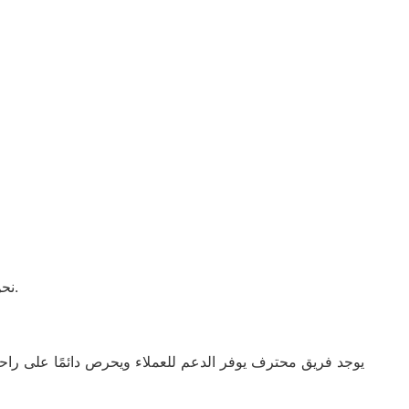
نحن متواجدون للرد على جميع استفساراتكم وتقديم الدعم الفني في أي وقت.