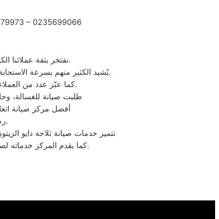
2279973 – 0235699066
نفتخر بثقة عملائنا الكرام الذين شاركونا تجاربهم الإيجابية بعد الاستفادة من خدمات مركز صيانة وستنجهلوس الزيتون.
يُشيد الكثير منهم بسرعة الاستجابة وجودة الصيانة والدقة في المواعيد، بالإضافة إلى احترافية الفنيين وحرصهم على استخدام قطع غيار أصلية.
كما عبّر عدد من العملاء عن رضاهم الكامل بخدمة ما بعد الصيانة والمتابعة المستمرة لضمان عمل الأجهزة بكفاءة عالية.
“طلبت صيانة للغسالة، وجاء
“أفضل مركز صيانة اتع
رضاكم هو هدفنا الأول، ونعمل دائمًا على تقديم تجربة صيانة ترتقي لتوقعاتكم.
تتميز خدمات صيانة ثلاجة دايو الزيتو
بجانب أجهزة دايو لضمان تغطية شاملة تلبي توقعات عملائنا الكرام.
كما يقدم المركز خدماته لص