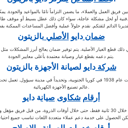
ريق العمل والعملاء، ما يضمن التزاماً تامًا بالمواعيد والجودة. يم
لحل مشكلة عاجلة، سواء كان ذلك عطل بسيط أو موقف طارئ.
ضمان
دايو
الأصلي
بالزيتون
 في ذلك قطع الغيار الأصلية. يتم توفير ضمان يعالج أبرز المشكلات مث
يتم دعمه بقطع غيار وصيانة معتمدة بأعلى معايير الجودة.
شركة
دايو لصيانة ال
جهزة بالزيتون
تُعد شركة دايو إحدى الشركات الرائدة متعددة الجنسيات، تأسست عام 1938 في كوريا الجنوبي
عالم تصنيع الأجهزة الكهربائية.
أرقام
شكاوى
صي
ا
ن
ة دايو
عبر الاتصال على الرقم 01207619993 يتم الرد على مكالماتكم خلال 30 ثانية فقط، حتى خل