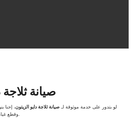
صيانة ثلاجة 
لو بتدور على خدمة موثوقة لـ
صيانة ثلاجة دايو الزيتون
، إحنا ب
وقطع غيار أصلية مع ضمان معتمد، علشان ثلاجتك ترجع تشتغل بكفاءة وتخدمك لفترة أطول.