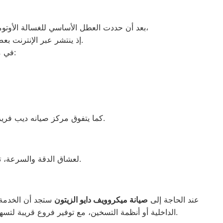
،
بعد أن حددت العطل الأساسي للغسالة الأوتوما
إذ ينتشر عبر الإنترنت بعض الإعلانات وأرقام التليفونات الوهمية لشركات صيانة غير معروفة، ما قد يعرضك لعمليات النصب.
في ما يلي جمعنا لك أرقام صيانة الغسالة الأوتوماتيك لأشهر الماركات في الزيتون:
كما يتفوق مركز صيانه ديب فريزر دايو الزيتون بقدرته على توفير خدمات متميزة، معتمدة على التوكيلات المعروفة والموثوقة في المجال.
لعشاق الدقة والسرعة، تقدم خدمات صيانه غسالة أطباق دايو الزيتون الإصلاح الفوري دون الحاجة لنقل الجهاز إلى المركز.
عند الحاجة إلى
صيانة ميكروويف دايو الزيتون
ستجد أن الخدمة 
الداخلية أو أنظمة التسخين، مع توفير فروع قريبة لتسهيل الوصول السريع. كما يتم استخدام قطع غيار أصلية لضمان الأداء المثالي للميكروويف وإعادته للعمل بكفاءة كما كان من قبل.