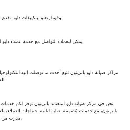
وفيما يتعلق بتكييفات دايو، تقدم شركة دايو اليابانية أجهزة متطورة ومتميزة وتحافظ على مكانتها الأولى في السوق منذ تأسيسها عام 1912.
يمكن للعملاء التواصل مع خدمة عملاء دايو الزيتون للحصول على دعم كامل وصيانة فعالة لجميع أجهزة دايو الكهربائية بالاعتماد على قطع الغيار الأصلية المتوفرة.
مراكز صيانة دايو بالزيتون تتبع أحدث ما توصلت إليه التكنولوجي
الحصول على جهاز يعمل بأفضل صورة ممكنة، ليعزز الثقة والرضا بين العملاء.
نحن في مركز صيانة دايو المعتمد بالزيتون نوفر لكم خدمات ص
بالزيتون، مع خدمات مُصممة بعناية لتلبية احتياجات العملاء، 
مدرب من قبل الوكلاء الرسميين لجميع العلامات التجارية، مما يضمن تقديم خدمة عالية الجودة.