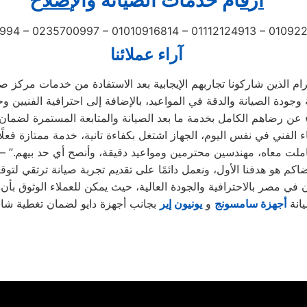
أ
ر
ق
ام خدمات الصيانة
و
ال
إصل
اح
994 – 0235700997 – 01010916814 – 01112124913 – 0109
آراء عملائنا
 الفني في نفس اليوم، الجهاز اشتغل بكفاءة تانية، خدمة ممتازة فعلًا
املت معاه، مهندسين محترمين ومواعيد دقيقة، وأنصح أي حد بيهم.” –
ن في مصر بالاحترافية والجودة العالية، حيث يمكن للعملاء الوثوق بأ
يانة
أجهزة سامسونج
و
ي
ونيون إير