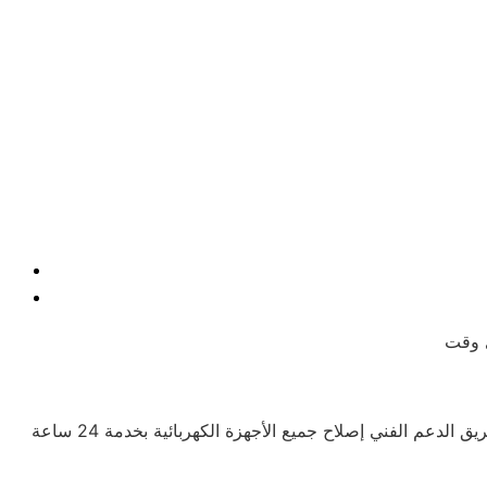
يوجد فريق محترف يوفر الدعم للعملاء ويحرص دائمًا على راحتهم، مع تقديم شرح للمنتجات ومميزاتها للمهتمين بالشراء. كما يتيح فريق الدعم الفني إصلاح جميع الأجهزة الكهربائية بخدمة 24 ساعة