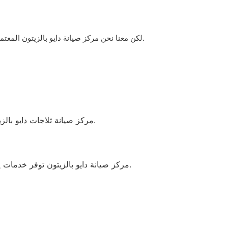
.
لكن معنا نحن مركز صيانة دايو بالزيتون المع
مركز صيانة ثلاجات دايو بالزيتون يلتزم بتلبية جميع احتياجات الزبائن بفضل الجودة العالية للقطع المستخدمة وفريق العمل المدرب.
مركز صيانة دايو بالزيتون توفر خدمات إصلاح احترافية باستخدام قطع غيار أصلية وشهادات ضمان معتمدة، مما يضمن الأداء المثالي وطول عمر الأجهزة.