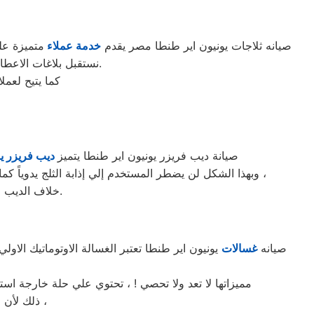
صيانه ثلاجات يونيون اير طنطا مصر يقدم
خدمة عملاء
متميزة عل
نستقبل بلاغات الاعطال يوميا من الساعة التاسعة صباحا حتى التاسعة مساء من خلال الرقم المختصر لخدمة العملاء.
كما يتيح لعم
صيانة ديب فريزر يونيون اير طنطا يتميز
ديب فريزر يو
وبهذا الشكل لن يضطر المستخدم إلي إذابة الثلج يدوياً كما ان الديب فريزر الرأسي مقسم بشكل كامل يسهل علي المستخدم الوصول الي جميع محتويات الديب فريزر (من الاطعمة وخلافه) ،
خلاف الديب فريزر الافقي الذي يكون من الصعب عادة الوصول الي المحتويات الموجودة في اسفله.
صيانه
غسالات
يونيون اير طنطا تعتبر الغسالة الاوتوماتيك الاول
مميزاتها لا تعد ولا تحصي ! ، تحتوي علي حلة خارجة اس
ذلك لأن الموتور الخاص بها يعتبر من اقوي المواتير الموجودة في سوق الغسالات الاوتوماتيك ،