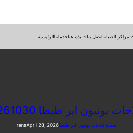
مراكز الصيانة
اتصل بنا
نبذة عنا
خدماتنا
الرئيسية
ت يونيون اير طنطا 01220261030
صيانة ثلاجات يونيون اير طنطا
April 28, 2026
rena