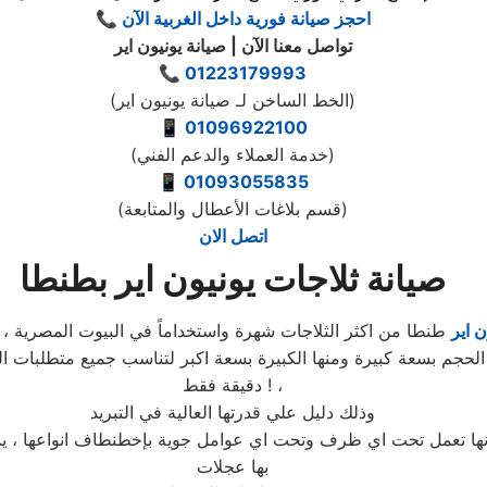
📞 احجز صيانة فورية داخل الغربية الآن
تواصل معنا الآن | صيانة يونيون اير
📞
01223179993
(الخط الساخن لـ صيانة يونيون اير)
📱
01096922100
(خدمة العملاء والدعم الفني)
📱
01093055835
(قسم بلاغات الأعطال والمتابعة)
اتصل الان
صيانة ثلاجات يونيون اير بطنطا
ن اير
دقيقة فقط ! ،
وذلك دليل علي قدرتها العالية في التبريد
 انها تعمل تحت اي ظرف وتحت اي عوامل جوية بإخطنطاف انواعها ، يم
بها عجلات