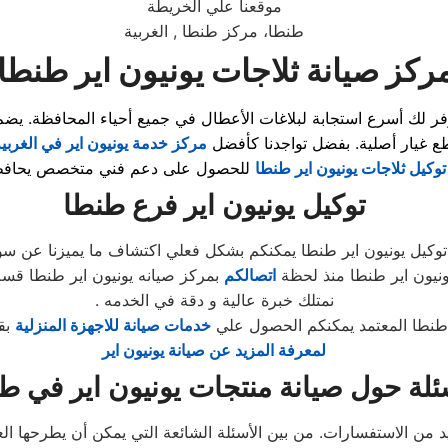
موقعنا علي الخريطة
طنطا، مركز طنطا , الغربية
كز صيانة ثلاجات يونيون اير طنطا 
فر لك أسرع استجابة لبلاغات الأعطال في جميع أحياء المحافظة. يضم
طع غيار أصلية. بفضل تواجدنا كأفضل
مركز خدمة يونيون اير في الغربي
توكيل ثلاجات يونيون اير طنطا
توكيل
يونيون اير
فرع
طنطا
توكيل يونيون اير طنطا يمكنكم بشكل فعلي اكتشاف ما يميزنا عن سوا
نيون اير طنطا منذ لحظة
اتصالكم
بمركز صيانه يونيون اير طنطا قسم
. نمتلك خبرة عالية و دقة في الخدمه
ر طنطا المعتمد يمكنكم الحصول علي
خدمات صيانة للاجهزة المنزلية
بق
لمعرفة المزيد عن صيانة يونيون اير
ئلة حول صيانة منتجات يونيون اير في ط
عديد من الاستفسارات. من بين الأسئلة الشائعة التي يمكن أن يطرحها 