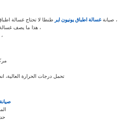
طنطا لا تحتاج غسالة اطباق يونيون اير طنطا الي الكثير من مواد التنظيف ، لا تستهلك الكثير من الكهرباء ، خفيفة الوزن ، قوية علي الدهون ، سريعة التنظيف ،
صيانة
غسالة اطباق يونيون اير
هذا ما يصف غسالة اطباق يونيون اير طنطا في كلمات قليلة ! ، يمكنها غسل كافة الاطباق خلال فترة وجيزة جداً ،
يمكنها العمل لمدة 24 ساعة كاملة دون توقف ، تعمل في مختلف الا
مركز
تحمل درجات الحرارة العالية، ان
صيانة 
الم
حدو