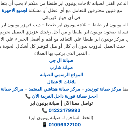
الدعم الفني لصيانه ثلاجات يونيون اير طنطا من منكم لا يحب أن يتعا
مع فنيين محترفين للتعامل مع أي عطل أو مشكلة
لجميع الاجهزة
في أي جهاز كهربائي
ة يونيون اير طنطا – ثلاجة يونيون اير طنطا – ديب فريزر يونيون اير
 غسالة صحون يونيون اير طنطا و من أجل رغبتك عزيزي العميل نحرص
 مركز يونيون اير طنطا علي التعاقد مع أهم و أفضل الخبراء علي الا
حيث العمل الدؤوب بدون أي كلل أو ملل لتوفير كل أشكال الجودة و
التميز الذي يرغب بها العملاء ،
صيانة ال جي
صيانة شارب
الموقع الرسمي للصيانة
بلاغات الاعطال
يضا
مركز صيانة تورنيدو
–
مركز صيانة هيتاشي المعتمد
–
مراكز صيانة ك
📞 احجز صيانة فورية داخل الغربية الآن
تواصل معنا الآن | صيانة يونيون اير
📞
01223179993
(الخط الساخن لـ صيانة يونيون اير)
📱
01096922100