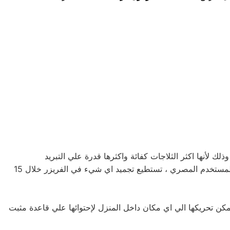
يونيون اير طنطا بأحجامها المختلفة فمنها صغيرة الحجم بسعة كبيرة ومنها الكبيرة بسعة اكبر لتناسب جميع متطلبات المستخدم المصري ، تستطيع تجميد اي شيء في الفريزر خلال 15
كن تحريكها الي اي مكان داخل المنزل لإحتوائها علي قاعدة مثبت