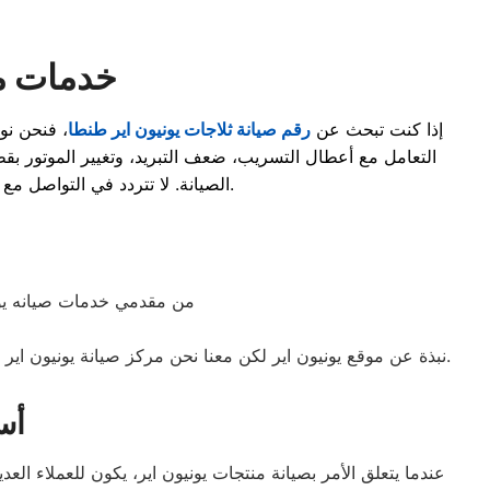
خدمات مر
إذا كنت تبحث عن
رقم صيانة ثلاجات يونيون اير طنطا
، فنحن نو
التعامل مع أعطال التسريب، ضعف التبريد، وتغيير الموتور بق
للحصول على دعم فني متخصص يحافظ على كفاءة جهازك لسنوات طويلة.
الصيانة. لا تتردد في التواصل مع
من مقدمي خدمات صيانه يو
.
نبذة عن موقع يونيون اير لكن معنا نحن مركز صيانة يونيون اي
أس
عندما يتعلق الأمر بصيانة منتجات يونيون اير، يكون للعملاء ال