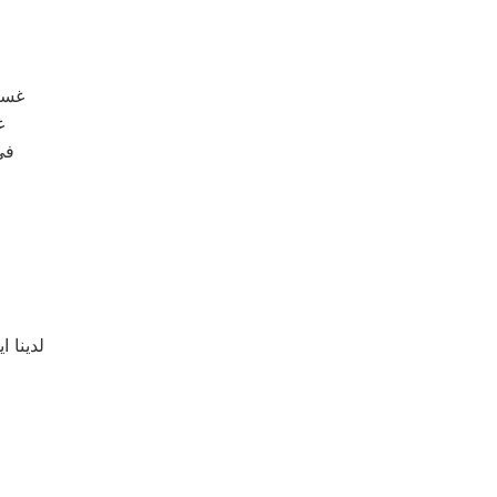
غسال
–
في
لدينا ا