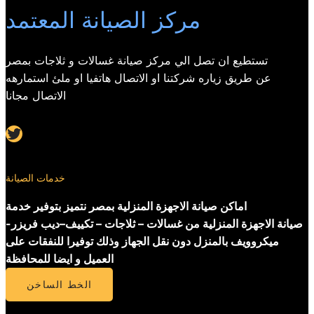
مركز الصيانة المعتمد
تستطيع ان تصل الي مركز صيانة غسالات و ثلاجات بمصر
عن طريق زياره شركتنا او الاتصال هاتفيا او ملئ استمارهه
الاتصال مجانا
Twitter
خدمات الصيانة
اماكن صيانة الاجهزة المنزلية بمصر نتميز بتوفير خدمة
صيانة الاجهزة المنزلية من غسالات – ثلاجات – تكييف–ديب فريزر-
ميكروويف بالمنزل دون نقل الجهاز وذلك توفيرا للنفقات على
العميل و ايضا للمحافظة
الخط الساخن