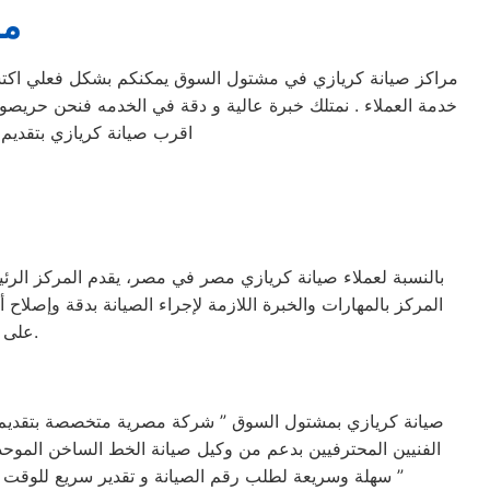
مر
مراكز صيانة كريازي في مشتول السوق يمكنكم بشكل فعلي اكت
خدمة العملاء . نمتلك خبرة عالية و دقة في الخدمه فنحن حريصون
اقرب صيانة كريازي بتقديم 
بالنسبة لعملاء صيانة كريازي مصر في مصر، يقدم المركز الرئي
المركز بالمهارات والخبرة اللازمة لإجراء الصيانة بدقة وإصلا
على فريق صيانة كريازي مصر في مصر لإصلاحها وضمان عملها بكفاءة مرة أخرى.
صيانة كريازي بمشتول السوق ” شركة مصرية متخصصة بتقديم خ
الفنيين المحترفيين بدعم من وكيل صيانة الخط الساخن الموحد
سهلة وسريعة لطلب رقم الصيانة و تقدير سريع للوقت وتكلفة الصيانه لضمان خدمة صيانه خالية من القلق و دون أي مفاجآت ، بالأضافة تقديم خدمة عملاء مميزة من البداية إلى النهاية ”