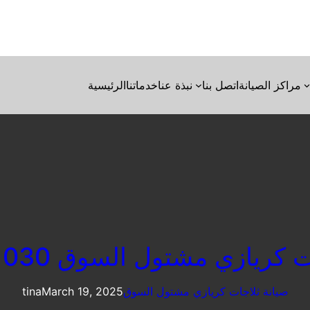
مراكز الصيانة
اتصل بنا
نبذة عنا
خدماتنا
الرئيسية
ريازي مشتول السوق 01220261030
صيانة ثلاجات كريازي مشتول السوق
March 19, 2025
tina