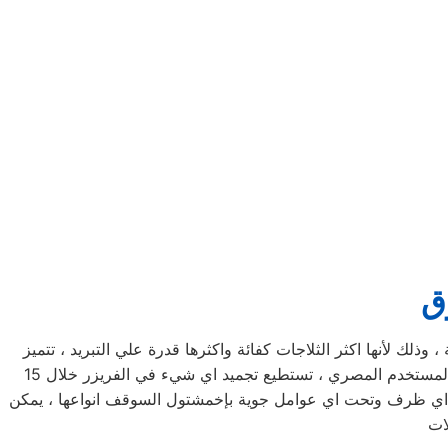
ق
ك لأنها اكثر الثلاجات كفائة واكثرها قدرة علي التبريد ، تتميز
ثلاجات كريازي مشتول السوق بأحجامها المختلفة فمنها صغيرة الحجم بسعة كبيرة ومنها الكبيرة بسعة اكبر لتناسب جميع متطلبات المستخدم المصري ، تستطيع تجميد اي شيء في الفريزر خلال 15
 تحت اي ظرف وتحت اي عوامل جوية بإخمشتول السوقف انواعها ، يمكن
ات