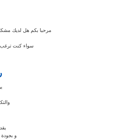
مرحبا بكم هل لديك مشكل
سواء كنت ترغب ب
ر
يو
والتك
يقد
و بجودة 