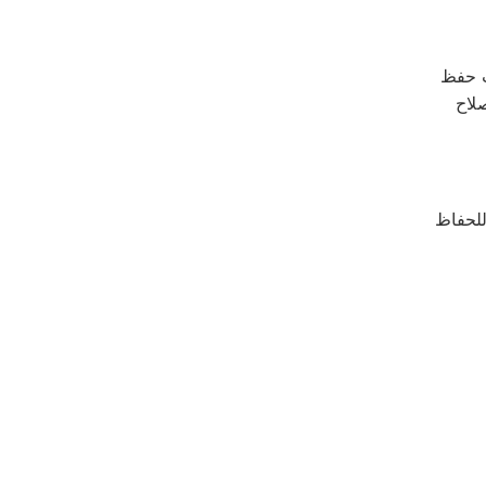
ت حفظ
لاح
للحفاظ