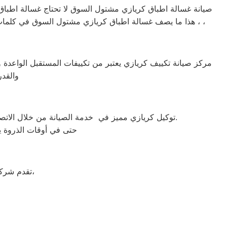
صيانة غسالة اطباق كريازي مشتول السوق لا تحتاج غسالة اطباق ك
، هذا ما يصف غسالة اطباق كريازي مشتول السوق في كلمات قليلة ! ، يمكنها غسل كافة الاطباق خلال فترة وجيزة جداً ، يمكنها العمل لمدة 24 ساعة كاملة دون توقف ، تعمل في مختلف الاماكن ،
مركز صيانة تكييف كريازي يعتبر من تكييفات المستقبل الواعدة وال
والقدر
توكيل كريازي مميز في خدمة الصيانة من خلال الاتصال بأرقامنا يقوم توكيل كريازي بتوحيد كل الخدمات في مكان واحد وفي أسرع وقت كخدمات مابعد البيع والمبيعات والشكاوي.
حتى في أوقات الذروة يس
على جميع الأجهزة المنزلية،
تقدم شرك