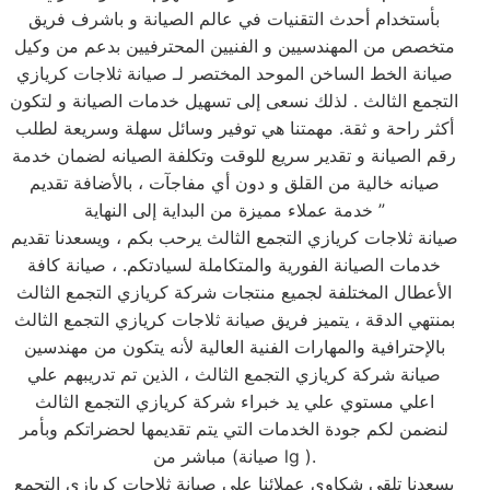
بأستخدام أحدث التقنيات في عالم الصيانة و باشرف فريق
متخصص من المهندسيين و الفنيين المحترفيين بدعم من وكيل
صيانة الخط الساخن الموحد المختصر لـ صيانة ثلاجات كريازي
التجمع الثالث . لذلك نسعى إلى تسهيل خدمات الصيانة و لتكون
أكثر راحة و ثقة. مهمتنا هي توفير وسائل سهلة وسريعة لطلب
رقم الصيانة و تقدير سريع للوقت وتكلفة الصيانه لضمان خدمة
صيانه خالية من القلق و دون أي مفاجآت ، بالأضافة تقديم
خدمة عملاء مميزة من البداية إلى النهاية ”
صيانة ثلاجات كريازي التجمع الثالث يرحب بكم ، ويسعدنا تقديم
خدمات الصيانة الفورية والمتكاملة لسيادتكم. ، صيانة كافة
الأعطال المختلفة لجميع منتجات شركة كريازي التجمع الثالث
بمنتهي الدقة ، يتميز فريق صيانة ثلاجات كريازي التجمع الثالث
بالإحترافية والمهارات الفنية العالية لأنه يتكون من مهندسين
صيانة شركة كريازي التجمع الثالث ، الذين تم تدريبهم علي
اعلي مستوي علي يد خبراء شركة كريازي التجمع الثالث
لنضمن لكم جودة الخدمات التي يتم تقديمها لحضراتكم وبأمر
مباشر من (صيانة lg ).
يسعدنا تلقي شكاوى عملائنا على صيانة ثلاجات كريازي التجمع