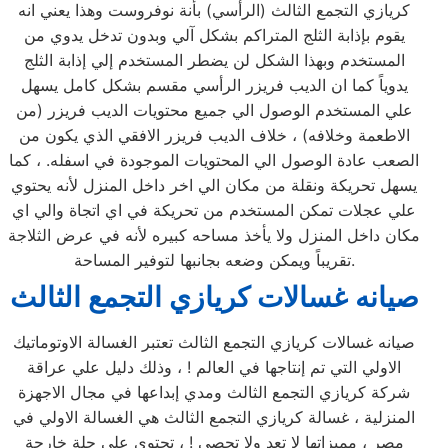
كريازي التجمع الثالث (الرأسي) بأنة نوفروست وهذا يعني انه
يقوم بإذابة الثلج المتراكم بشكل آلي وبدون تدخل يدوي من
المستخدم وبهذا الشكل لن يضطر المستخدم إلي إذابة الثلج
يدوياً كما ان الديب فريزر الرأسي مقسم بشكل كامل يسهل
علي المستخدم الوصول الي جميع محتويات الديب فريزر (من
الاطعمة وخلافه) ، خلاف الديب فريزر الافقي الذي يكون من
الصعب عادة الوصول الي المحتويات الموجودة في اسفله. ، كما
يسهل تحريكة ونقلة من مكان الي اخر داخل المنزل لأنه يحتوي
علي عجلات تمكن المستخدم من تحريكة في اي اتجاة والي اي
مكان داخل المنزل ولا يأخذ مساحه كبيره لأنه في عرض الثلاجة
تقريباً ويمكن وضعه بجانبها لتوفير المساحة.
صيانه غسالات كريازي التجمع الثالث
صيانه غسالات كريازي التجمع الثالث تعتبر الغسالة الاوتوماتيك
الاولي التي تم إنتاجها في العالم ! ، وذلك دليل علي عراقة
شركة كريازي التجمع الثالث ومدي إبداعها في مجال الاجهزة
المنزلية ، غسالة كريازي التجمع الثالث هي الغسالة الاولي في
مصر ، مميزاتها لا تعد ولا تحصي ! ، تحتوي علي حلة خارجة