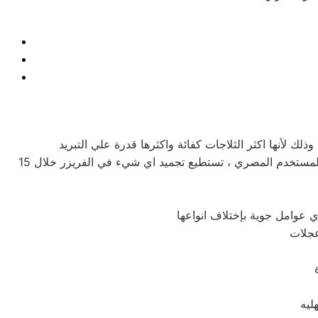
تتميز ثلاجات فريش المنصورة بأحجامها المختلفة فمنها صغيرة الحجم بسعة كبيرة ومنها الكبيرة بسعة اكبر لتناسب جميع متطلبات المستخدم المصري ، تستطيع تجميد اي شيء في الفريزر خلال 15
عجلات
ليه