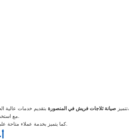
بتقديم خدمات عالية الجودة تشمل الصيانة المنزلية السريعة دون الحاجة إلى نقل الجهاز. يعتمد المركز على فنيين متخصصين ومدربين على أحدث تقنيات فريش،
تتميز
صيانة ثلاجات فريش في المنصورة
مع استخدام قطع غيار أصلية معتمدة تضمن كفاءة التشغيل وطول العمر الافتراضي للجهاز.
كما يتميز بخدمة عملاء متاحة على مدار اليوم، واستجابة فورية للبلاغات، وضمان شامل على جميع أعمال الصيانة لضمان راحة وثقة العميل.
أ