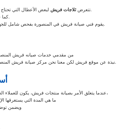
لبعض الأعطال التي تحتاج إلى فحص فني متخصص، مثل ضعف التبريد داخل الكابينة، أو تراكم الثلج الزائد في الفريزر، أو تسرب المياه أسفل الجهاز.
تتعرض
ثلاجات فريش
كما قد تظهر مشكلات في الترموستات أو في الكومبروسر تؤثر على كفاءة التبريد.
يقوم فني صيانة فريش في المنصورة بفحص شامل للجهاز باستخدام أدوات دقيقة لتحديد السبب وإصلاح العطل بسرعة، مما يضمن إعادة تشغيل الثلاجة بكفاءة تامة دون تكرار المشكلة.
من مقدمي خدمات صيانه فريش المنصو
.
نبذة عن موقع فريش لكن معنا نحن مركز صيانة فريش المنص
أس
عندما يتعلق الأمر بصيانة منتجات فريش، يكون للعملاء العديد من الاستفسارات. من بين الأسئلة الشائعة التي يمكن أن يطرحها العملاء على فريق خدمة العملاء هي كيفية تقديم طلب صيانة،
ما هي المدة التي يستغرقها ال
ويضمن توضي