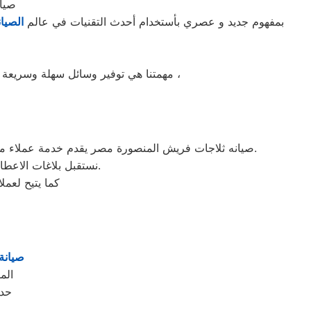
صيا
بمفهوم جديد و عصري بأستخدام أحدث التقنيات في عالم
الصيان
مهمتنا هي توفير وسائل سهلة وسريعة لطلب رقم الصيانة و تقدير سريع للوقت وتكلفة الصيانه لضمان خدمة صيانه خالية من القلق و دون أي مفاجآت ،
صيانه ثلاجات فريش المنصورة مصر يقدم خدمة عملاء متميزة على مدار الساعة ,حيث فروع معارضنا للصيانة والموزعين المعتمدين دائما اقرب اليلك حيث اننا نغطي جميع محافظة مصر.
نستقبل بلاغات الاعطال يوميا من الساعة التاسعة صباحا حتى التاسعة مساء من خلال الرقم المختصر لخدمة العملاء.
كما يتيح لعم
صيانة 
الم
حدو