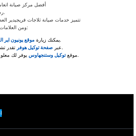
“أفضل مركز صيانة اتعا
رضاكم هو هدفنا الأول، ونعمل دائمًا على تقديم تجربة صيانة ترتقي لتوقعاتكم.
تتميز خدمات صيانة ثلاجات فريجيدير العص
ومن العلامات المعروفة اللي تلاقي لها مراكز صيانة معتمدة متخصصة في إصلاح الأجهزة والعناية بها:
لمعرفة مراكز الصيانة المعتمدة وأحدث خدمات الدعم الفني.
: يمكنك زيارة
موقع يونيون اير ال
تقدر تشوف قطع الغيار الأصلية والخدمات المقدّمة لصيانة الغسالات والمكنسات وغيرها.
: عبر
صفحة توكيل هوفر
يوفر لك معلومات حول صيانة الثلاجات، أجهزة التبريد، والإستشارات الفنية الخاصة بها.
: موقع
توكيل وستنجهاوس
ا