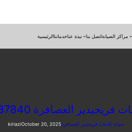
مراكز الصيانة
اتصل بنا
نبذة عنا
خدماتنا
الرئيسية
فريجيدير العصافرة 01060037840
صيانة ثلاجات فريجيدير العصافرة
October 20, 2025
kiriazi