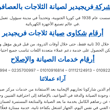
ركة
فريجيدير لصيانة الثلاجات بالعصاف
تُعد شركة فريجيدير إحدى الشركات الرائدة متعددة الجنسيات، تأسست عام 1938 في كوريا
في عالم تصنيع الأجهزة الكهربائية.
أرقام
شكاوى
صي
ا
ن
ة ثلاجات فريجيدير
عبر الاتصال على الرقم 01207619993 يتم الرد على مكالماتكم خلال 30 ثانية فقط، حتى خل
أ
ر
ق
ام خدمات الصيانة
و
ال
إصل
اح
994 – 0235700997 – 01010916814 – 01112124913 – 0109
آراء عملائنا
الفني في نفس اليوم، الجهاز اشتغل بكفاءة تانية، خدمة ممتازة فعلًا!