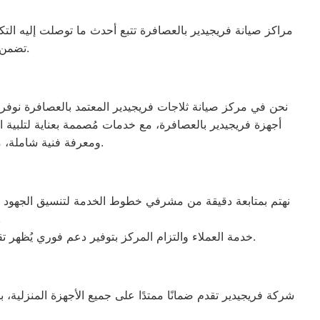
مراكز صيانة فريجيدير بالعصافرة تتبع أحدث ما توصلت إليه التكن
تضمن الحصول على جهاز يعمل بأفضل صورة ممكنة، ليعزز الثقة والرضا بين العملاء.
نحن في مركز صيانة ثلاجات فريجيدير المعتمد بالعصافرة نوفر 
أجهزة فريجيدير بالعصافرة، مع خدمات مُصممة بعناية لتلبية ا
ومعرفة فنية شاملة، مدرب من قبل الوكلاء الرسميين لجميع العلامات التجارية، مما يضمن تقديم خدمة عالية الجودة.
نهتم بمتابعة دقيقة من مشرفي خطوط الخدمة لتنسيق الجهود بين ف
فنية أو 
خدمة العملاء والتزام المركز بتوفير دعم فوري يُظهر تقديرنا الدائم لثقتكم. نقدم حلولاً عملية وأفضل المساعدات الممكنة بفضل فريق الدعم المدرب على التعامل مع كافة الإشكاليات.
شركة فريجيدير تقدم ضمانًا ممتدًا على جميع الأجهزة المنزلية،