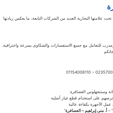
رة
 الجنوبية، وتحديداً في مدينة سيؤول. تعمل تحت علامتها التجارية العديد من الشركات التابعة، ما يعكس ريادتها
ال أوقات الذروة، من قبل فريق مؤهل ومدرب للتعامل مع جميع الاستفسارات والشكاوى بسرعة واحترافية.
01154008110 – 0235700
” –
أ. منى إبراهيم – العصافرة