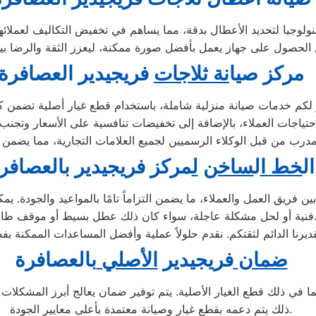
ولوجيا لتحديد الأعطال بدقة، مما يساهم في تخفيض التكاليف لعملائها و
مركز ص
ي
ا
نة ثلاجات
فريجيدير العصافرة
لكم خدمات صيانة منزلية شاملة، باستخدام قطع غيار أصلية تضمن كفا
حتياجات العملاء، بالإضافة إلى تخفيضات تنافسية على الأسعار وتجنب 
ال
خط ا
ل
ساخن
ل
مركز فريجيدير
ب
العصافر
ريق العمل والعملاء، ما يضمن التزاماً تامًا بالمواعيد والجودة. يم
لحل مشكلة عاجلة، سواء كان ذلك عطل بسيط أو موقف طارئ.
ضمان
فريجيدير
الأصلي
بالعصافرة
 بما في ذلك قطع الغيار الأصلية. يتم توفير ضمان يعالج أبرز المشكلا
ذلك يتم دعمه بقطع غيار وصيانة معتمدة بأعلى معايير الجودة.