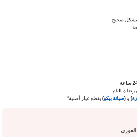
حة
زة
]
و
(
صيانة بيكو
)
الفوري