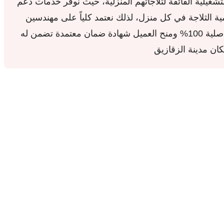
تشغيلية الفائقة لثلاجاتهم المنزلية، حيث نوفر خدمات دعم
ة الثلاجة في كل منزل، لذلك نعتمد كلياً على مهندسين
خبراء وفنيين مدربين على التعامل مع تكنولوجيا شارب الحديثة ومحرك الإنفيرتر، مع الالتزام التام بتركيب قطع غيار أصلية 100% ومنح العميل شهادة ضمان معتمدة تضمن له