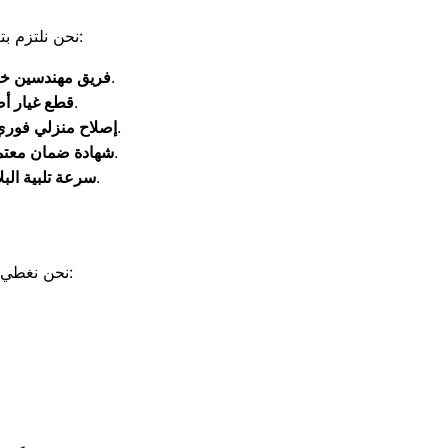
نحن نلتزم بتقديم تجربة صيانة احترافية ومريحة تضمن استعادة كفاءة ثلاجتك كاملة. إليك ما يميزنا:
طاقم عمل مدرب على التعامل مع أعطال شارب الحديثة والقديمة بدقة.
فريق مهندسين خب
نلتزم بتركيب المكونات الأصلية لضمان عمر تشغيلي طويل للثلاجة.
قطع غيار أص
تتم كافة أعمال الصيانة داخل منزلك دون الحاجة لنقل الجهاز ومخاطر النقل.
إصلاح منزلي فوري
ستحصل على ضمان مكتوب يشمل قطع الغيار المستبدلة وعملية التصليح.
شهادة ضمان معتم
نصلك خلال 24 ساعة من تسجيل الشكوى لحماية أطعمتك من التلف.
سرعة تلبية البل
نحن نغطي كافة أرجاء وشوارع ومراكز مدينة الزقازيق لضمان وصول الدعم الفني إليك سريعاً: