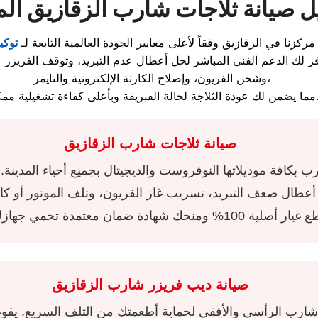
ل صيانة ثلاجات شارب الزقازيق الم
ركزنا في الزقازيق وفقاً لأعلى معايير الجودة العالمية التابعة لـ
توك
وشحن الفريون، وإصلاح الكارتة الإلكترونية والتايمر،
لك عودة الثلاجة لحالة الفبريقة وبأعلى كفاءة تشغيلية ممكنة.
صيانة ثلاجات شارب الزقازيق
بكافة موديلاتها النوفروست والديجيتال بجميع أحياء المدينة. ي
صيانة ديب فريزر شارب الزقازيق
رب الرأسي والأفقي لحماية أطعمتك من التلف السريع. يقوم م