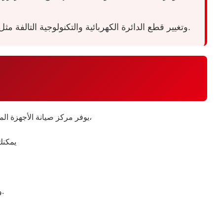
وتغيير قطع الدائرة الكهربائية والتكنولوجية التالفة مثل المروحة، الحساسات (السينسور)، والسخانات فوراً داخل منزلك، مما يضمن لك أعلى كفاءة تشغيلية بأقل تكلفة ممكنة.
يوفر مركز صيانة الأجهزة المنزلية خدمات متكاملة لصيانة وإصلاح مختلف الأعطال المنزلية باستخدام أحدث أجهزة الفحص والصيانة،
يمكنك
والاطلاع على خدمات الصيانة والدعم الفني المتاحة في مختلف المحافظات.