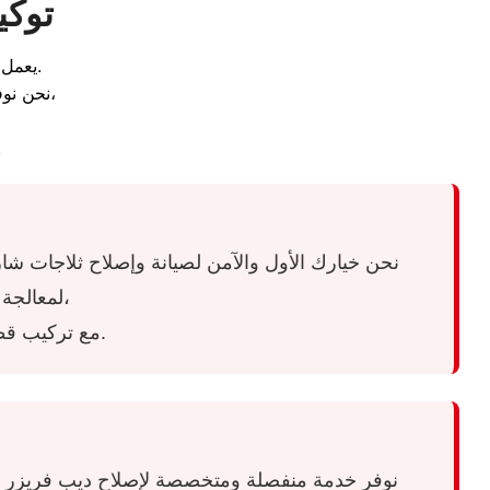
توكي
.
يعمل م
نحن نوفر لك الدعم الفني المباشر لحل أعطال عدم التبريد، وتوقف الفريزر عن التجميد،
مما يضمن 
نحن خيارك الأول والآمن لصيانة وإصلاح ثلاجات شارب 
لمعالجة أعطال ضعف التبريد، تسريب غاز الفريون، وتلف الموتور أو كارتة الإنفيرتر،
مع تركيب قطع غيار أصلية 100% ومنحك شهادة ضمان معتمدة تحمي جهازك وتضمن كفاءته.
نوفر خدمة منفصلة ومتخصصة لإصلاح ديب فريزر شا