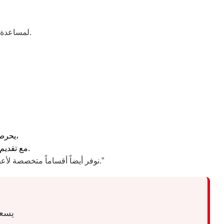
لمساعدة العملاء في التعرف على أسباب الأعطال الشائعة وطرق التعامل معها بشكل صحيح.
يحرص فريقنا على تسجيل بياناتك وتحديد موعد الزيارة المنزلية للفني خلال 24 ساعة،
مع تقديم إرشادات سريعة لحماية جهازك لحين وصول المهندس المختص لضمان رضاك التام.
بقطع غيار أصلية.”
“نوفر أيضاً أقساماً متخصصة ل
يسعد