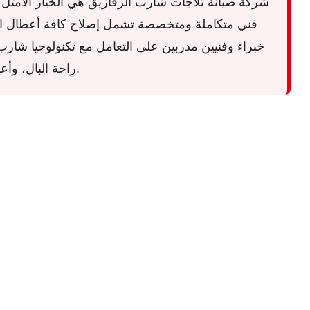
شركة صيانة ثلاجات شارب الزقازيق هي الخيار الأمثل وا
فني متكاملة ومتخصصة تشمل إصلاح كافة أعطال التبري
راحة البال، وأعلى جودة تصليح بأقل تكلفة ممكنة في الأسواق لخدمة جميع سكان مدينة الزقازيق.