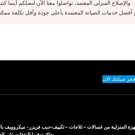
والإصلاح المنزلي المعتمد، تواصلوا معنا الآن لنصلكم أينما كنت
حجز صيانتك الان
اجهزة المنزلية من غسالات – ثلاجات – تكييف–ديب فريزر- ميكروويف با
وذلك توفيرا للنفقات على ال