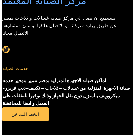
مركز الصيانة المعتمد
تستطيع ان تصل الي مركز صيانة غسالات و ثلاجات بمصر
عن طريق زياره شركتنا او الاتصال هاتفيا او ملئ استمارهه
الاتصال مجانا
Twitter
خدمات الصيانة
اماكن صيانة الاجهزة المنزلية بمصر نتميز بتوفير خدمة
صيانة الاجهزة المنزلية من غسالات – ثلاجات – تكييف–ديب فريزر-
ميكروويف بالمنزل دون نقل الجهاز وذلك توفيرا للنفقات على
العميل و ايضا للمحافظة
الخط الساخن