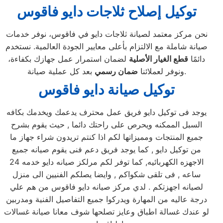
توكيل إصلاح ثلاجات دايو فاقوس
نحن مركز معتمد لصيانة ثلاجات دايو في فاقوس، نوفر خدمات
صيانة شاملة مع الالتزام بأعلى معايير الجودة العالمية. نستخدم
دائمًا
قطع الغيار الأصلية
لضمان استمرار عمل جهازك بكفاءة،
بعد كل عملية صيانة.
ونوفر لعملائنا
ضمان رسمي
توكيل صيانة دايو فاقوس
يوجد فى توكيل دايو فريق عمل محترف يدعمك ويخدمك بكافه
السبل الممكنه ويحرص على راحتك دائما , حيث يقوم بشرح
جميع المنتجات ومميزاتها لكم اذا كنتم تريدون شراء جهاز ما
من توكيل دايو , كما يوجد فريق دعم فنى يقوم صيانه جميع
الاجهزه الكهربائيه, كما توفر لكم مرلكز صيانه دايو خدمه 24
ساعه , فى تلقى شكواكم , وايضا يصلكم الفنيين الى منزل
لصيانه اجهزتكم . لدي مركز صيانه دايو فاقوس من هم علي
درجة عاليه من المهارة ويدركوا جميع التفاصيل الفنية ومدربين
لو عندك غسالة اطباق وعايز تصلحها شوف معانا صيانة غسالات