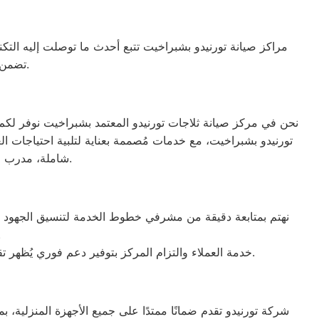
مراكز صيانة تورنيدو بشبراخيت تتبع أحدث ما توصلت إليه التكنو
تضمن الحصول على جهاز يعمل بأفضل صورة ممكنة، ليعزز الثقة والرضا بين العملاء.
نحن في مركز صيانة ثلاجات تورنيدو المعتمد بشبراخيت نوفر لكم 
تورنيدو بشبراخيت، مع خدمات مُصممة بعناية لتلبية احتياجات ال
شاملة، مدرب من قبل الوكلاء الرسميين لجميع العلامات التجارية، مما يضمن تقديم خدمة عالية الجودة.
نهتم بمتابعة دقيقة من مشرفي خطوط الخدمة لتنسيق الجهود بين ف
فنية أو 
خدمة العملاء والتزام المركز بتوفير دعم فوري يُظهر تقديرنا الدائم لثقتكم. نقدم حلولاً عملية وأفضل المساعدات الممكنة بفضل فريق الدعم المدرب على التعامل مع كافة الإشكاليات.
شركة تورنيدو تقدم ضمانًا ممتدًا على جميع الأجهزة المنزلية، 