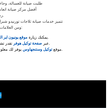
“طلبت صيانة للغسالة، وجاء 
“أفضل مركز صيانة اتعا
رضاكم هو هدفنا الأول، ونعمل دائمًا على تقديم تجربة صيانة ترتقي لتوقعاتكم.
تتميز خدمات صيانة ثلاجات تورنيدو شبرا
ومن العلامات المعروفة اللي تلاقي لها مراكز صيانة معتمدة متخصصة في إصلاح الأجهزة والعناية بها:
لمعرفة مراكز الصيانة المعتمدة وأحدث خدمات الدعم الفني.
: يمكنك زيارة
موقع يونيون اير ال
تقدر تشوف قطع الغيار الأصلية والخدمات المقدّمة لصيانة الغسالات والمكنسات وغيرها.
: عبر
صفحة توكيل هوفر
يوفر لك معلومات حول صيانة الثلاجات، أجهزة التبريد، والإستشارات الفنية الخاصة بها.
: موقع
توكيل وستنجهاوس
ا