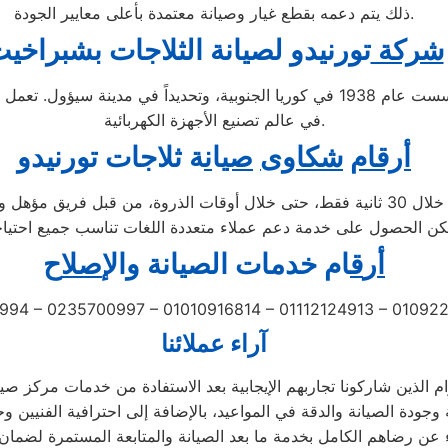
ذلك يتم دعمه بقطع غيار وصيانة معتمدة بأعلى معايير الجودة.
شركة
تورنيدو لصيانة الثلاجات بشبراخي
تُعد شركة تورنيدو إحدى الشركات الرائدة متعددة الجنسيات، تأسست عام 1938 في كوريا ا
في عالم تصنيع الأجهزة الكهربائية.
أرقام
شكاوى
صي
ا
ن
ة ثلاجات تورنيدو
عبر الاتصال على الرقم 01207619993 يتم الرد على مكالماتكم خلال 30 ثانية فقط، حتى خل
أ
ر
ق
ام خدمات الصيانة
و
ال
إصل
اح
994 – 0235700997 – 01010916814 – 01112124913 – 0109
آراء عملائنا