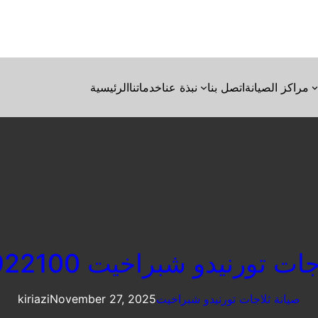
مراكز الصيانة
اتصل بنا
نبذة عنا
خدماتنا
الرئيسية
ت تورنيدو شبراخيت 01096922100
صيانة ثلاجات تورنيدو شبراخيت
November 27, 2025
kiriazi