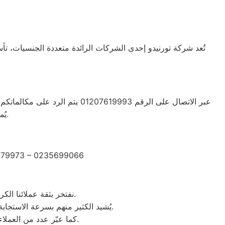
يُمكن الحصول على خدمة دعم عملاء متعددة اللغات تناسب جميع احتياجاتكم.
2279973 – 0235699066
نفتخر بثقة عملائنا الكرام الذين شاركونا تجاربهم الإيجابية بعد الاستفادة من خدمات مركز صيانة وستنجهلوس شبراخيت.
يُشيد الكثير منهم بسرعة الاستجابة وجودة الصيانة والدقة في المواعيد، بالإضافة إلى احترافية الفنيين وحرصهم على استخدام قطع غيار أصلية.
كما عبّر عدد من العملاء عن رضاهم الكامل بخدمة ما بعد الصيانة والمتابعة المستمرة لضمان عمل الأجهزة بكفاءة عالية.