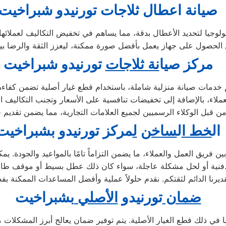
صيانة اعطال ثلاجات تورنيدو شبراخيت
لوجيا لتحديد الأعطال بدقة، مما يساهم في تخفيض التكاليف لعملائها وض
مركز ص
ي
ا
نة ثلاجات
تورنيدو شبراخيت
خدمات صيانة منزلية شاملة، باستخدام قطع غيار أصلية تضمن كفاءة و
عملاء، بالإضافة إلى تخفيضات تنافسية على الأسعار وتجنب التكاليف ا
ال
خط ا
ل
ساخن
ل
مركز تورنيدو
ب
شبراخيت
ريق العمل والعملاء، ما يضمن التزاماً تامًا بالمواعيد والجودة. يم
لحل مشكلة عاجلة، سواء كان ذلك عطل بسيط أو موقف طارئ.
ضمان
تورنيدو
الأصلي
بشبراخيت
بما في ذلك قطع الغيار الأصلية. يتم توفير ضمان يعالج أبرز المشكلا