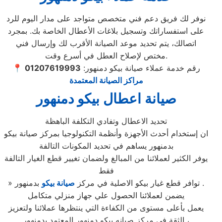
نوفر لك فريق دعم فني متخصص متواجد على مدار اليوم للرد
على استفساراتك وتسجيل بلاغات الأعطال الخاصة بك. بمجرد
اتصالك، يتم تحديد موعد الصيانة الأقرب لك وإرسال فني
مختص لإصلاح العطل في أسرع وقت.
📍 رقم خدمة عملاء صيانة بيكو دمنهور:
01207619993
مراكز الصيانة المعتمدة
صيانة اعطال بيكو دمنهور
تحديد الاعطال وتفادي التكلفة الباهظة
ان إستخدام أحدث الأجهزة وأنظمة التكنولوجيا بمركز صيانة بيكو
بدمنهور يساهم في تحديد المكونات التالفة
يوفر الكثير لعملائنا من المبالغ ولضمان تغيير قطع الغيار التالفة
فقط
بدمنهور .
» توافر قطع غيار بيكو الاصلية في مركز
صيانة بيكو
يضمن لعملائنا الحصول علي جهاز منزلي متكامل
يعمل بأعلى مستوى من الكفاءة التي ينتظرها عملائنا ولتعزيز
الثقة في مركز صيانه بيكو دمنهور المعتمد بدمنهور ،