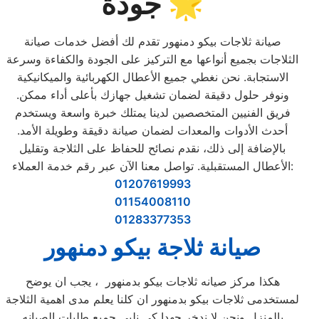
جودة 🌟
صيانة ثلاجات بيكو دمنهور تقدم لك أفضل خدمات صيانة
الثلاجات بجميع أنواعها مع التركيز على الجودة والكفاءة وسرعة
الاستجابة. نحن نغطي جميع الأعطال الكهربائية والميكانيكية
ونوفر حلول دقيقة لضمان تشغيل جهازك بأعلى أداء ممكن.
فريق الفنيين المتخصصين لدينا يمتلك خبرة واسعة ويستخدم
أحدث الأدوات والمعدات لضمان صيانة دقيقة وطويلة الأمد.
بالإضافة إلى ذلك، نقدم نصائح للحفاظ على الثلاجة وتقليل
الأعطال المستقبلية. تواصل معنا الآن عبر رقم خدمة العملاء:
01207619993
01154008110
01283377353
صيانة ثلاجة بيكو دمنهور
هكذا مركز صيانه ثلاجات بيكو بدمنهور ، يجب ان يوضح
لمستخدمى ثلاجات بيكو بدمنهور ان كلنا يعلم مدى اهمية الثلاجة
بالمنزل ونحن لا ندخر جهدا كي نلبي جميع طلبات الصيانه