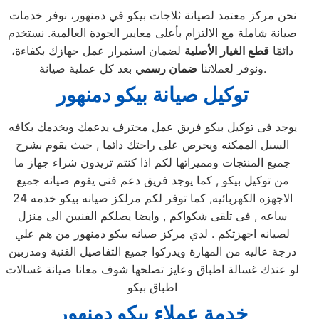
نحن مركز معتمد لصيانة ثلاجات بيكو في دمنهور، نوفر خدمات
صيانة شاملة مع الالتزام بأعلى معايير الجودة العالمية. نستخدم
دائمًا
قطع الغيار الأصلية
لضمان استمرار عمل جهازك بكفاءة،
بعد كل عملية صيانة.
ونوفر لعملائنا
ضمان رسمي
توكيل صيانة بيكو دمنهور
يوجد فى توكيل بيكو فريق عمل محترف يدعمك ويخدمك بكافه
السبل الممكنه ويحرص على راحتك دائما , حيث يقوم بشرح
جميع المنتجات ومميزاتها لكم اذا كنتم تريدون شراء جهاز ما
من توكيل بيكو , كما يوجد فريق دعم فنى يقوم صيانه جميع
الاجهزه الكهربائيه, كما توفر لكم مرلكز صيانه بيكو خدمه 24
ساعه , فى تلقى شكواكم , وايضا يصلكم الفنيين الى منزل
لصيانه اجهزتكم . لدي مركز صيانه بيكو دمنهور من هم علي
درجة عاليه من المهارة ويدركوا جميع التفاصيل الفنية ومدربين
لو عندك غسالة اطباق وعايز تصلحها شوف معانا صيانة غسالات
اطباق بيكو
خدمة عملاء بيكو دمنهور