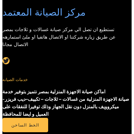
مركز الصيانة المعتمد
تستطيع ان تصل الي مركز صيانة غسالات و ثلاجات بمصر
عن طريق زياره شركتنا او الاتصال هاتفيا او ملئ استمارهه
الاتصال مجانا
Twitter
خدمات الصيانة
اماكن صيانة الاجهزة المنزلية بمصر نتميز بتوفير خدمة
صيانة الاجهزة المنزلية من غسالات – ثلاجات – تكييف–ديب فريزر-
ميكروويف بالمنزل دون نقل الجهاز وذلك توفيرا للنفقات على
العميل و ايضا للمحافظة
الخط الساخن