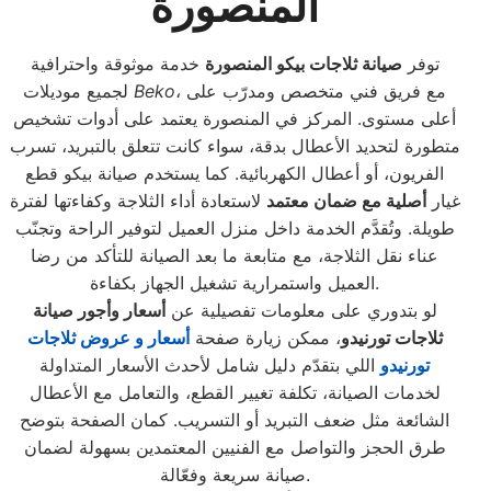
المنصورة
توفر
صيانة ثلاجات بيكو المنصورة
خدمة موثوقة واحترافية
، مع فريق فني متخصص ومدرّب على
Beko
لجميع موديلات
أعلى مستوى. المركز في المنصورة يعتمد على أدوات تشخيص
متطورة لتحديد الأعطال بدقة، سواء كانت تتعلق بالتبريد، تسرب
الفريون، أو أعطال الكهربائية. كما يستخدم صيانة بيكو قطع
غيار
أصلية مع ضمان معتمد
لاستعادة أداء الثلاجة وكفاءتها لفترة
طويلة. وتُقدَّم الخدمة داخل منزل العميل لتوفير الراحة وتجنّب
عناء نقل الثلاجة، مع متابعة ما بعد الصيانة للتأكد من رضا
العميل واستمرارية تشغيل الجهاز بكفاءة.
لو بتدوري على معلومات تفصيلية عن
أسعار وأجور صيانة
ثلاجات تورنيدو
، ممكن زيارة صفحة
أسعار و عروض ثلاجات
تورنيدو
اللي بتقدّم دليل شامل لأحدث الأسعار المتداولة
لخدمات الصيانة، تكلفة تغيير القطع، والتعامل مع الأعطال
الشائعة مثل ضعف التبريد أو التسريب. كمان الصفحة بتوضح
طرق الحجز والتواصل مع الفنيين المعتمدين بسهولة لضمان
صيانة سريعة وفعّالة.