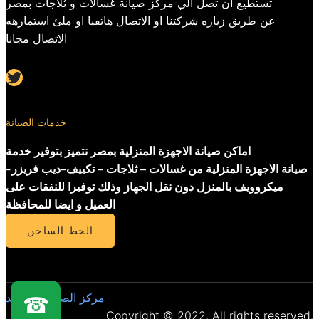
تستطيع ان تصل الي مركز صيانة غسالات و ثلاجات بمصر
عن طريق زياره شركتنا او الاتصال هاتفيا او ملئ استمارهه
الاتصال مجانا
Twitter
خدمات الصيانة
اماكن صيانة الاجهزة المنزلية بمصر نتميز بتوفير خدمة
صيانة الاجهزة المنزلية من غسالات – ثلاجات – تكييف–ديب فريزر-
ميكروويف بالمنزل دون نقل الجهاز وذلك توفيرا للنفقات على
العميل و ايضا للمحافظة
الخط الساخن
مركز الصيانة المعتمد
☎
Copyright © 2022. All rights reserved.