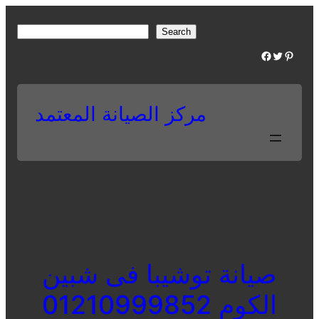
Skip
to
S
Search
content
e
Facebook
Twitter
Pinterest
a
r
c
مركز الصيانة المعتمد
h
صيانة توشيبا فى شبين
الكوم 01210999852