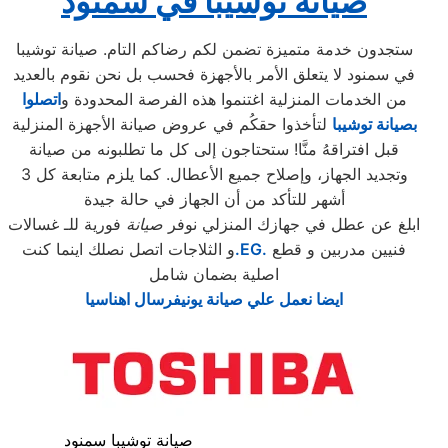
صيانة توشيبا في سمنود
ستجدون خدمة متميزة تضمن لكم رضاكم التام. صيانة توشيبا
في سمنود لا يتعلق الأمر بالأجهزة فحسب بل نحن نقوم بالعديد
من الخدمات المنزلية اغتنموا هذه الفرصة المحدودة و
اتصلوا
بصيانة توشيبا
لتأخذوا حقكُم في عروض صيانة الأجهزة المنزلية
قبل افتراقهُ منَّا! ستحتاجون إلى كل ما تطلبونه من صيانة
وتجديد الجهاز، وإصلاح جميع الأعطال. كما يلزم متابعة كل 3
أشهر للتأكد من أن الجهاز في حالة جيدة
ابلغ عن عطل في جهازك المنزلي نوفر
صيانة
فورية للـ غسالات
فنيين مدربين و قطع
.EG.
و الثلاجات اتصل نصلك اينما كنت
اصلية بضمان شامل
ايضا نعمل علي صيانة يونيفرسال اهناسيا
صيانة توشيبا سمنود