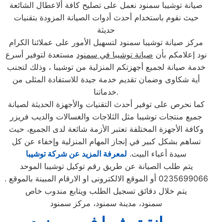
صيانة توشيبا سمنود نعمل على تصليح كافة ألاعطال الشائعة
حيث نقوم باستخدام أحدث أدوات الصيانة المزودة بتقنيات
حديثة
مركز صيانة توشيبا سمنود لتسهيل الأمور على عملائنا الكرام
نود إعلامكم بأن
صيانة توشيبا في سمنود
مستعدة لتوفير أسرع
خدمة صيانة لجميع أجهزتكم المنزلية من توشيبا ، وذلك لتجنب
أية شكاوى وضمان تقديم خدمة جيدة للاستفادة المثلى من
خدماتنا.
كما نحرص على توفير أحدث التقنيات والأجهزة الحديثة لصيانة
جميع منتجات توشيبا مثل الثلاجات والغسالات والديب فریزر
وكافة الأجهزة المختلفة تعتبر الأزمة شائعة لدى الجميع، حيث
تساهم بشكل كبير في إنجاز المهام المنزلية وإخفاء عن كل
سيدة أعباء البيت.
لمعرفة المزيد عن شركة توشيبا
يتم طلب الصيانة عن طريق رقم توكيل توشيبا الموحد
0235699066 أو الموقع الالكترونى او الارقام المبينة بالموقع .
يتم خلال دقائق تسجيل الطلب ويتابع مندوب خاص
سمنود، مدينة سمنود، مركز سمنود