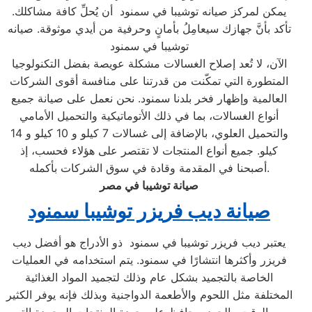
يمكن لمركز صيانه توشيبا في سمنود أن يُحلِّ كافة مشاكلك.
تأكد بأنَّ جهازك سيعامِلُ بأمانٍ وحرفية من أيدي موثوقة. صيانه
توشيبا في سمنود
الآن، لا تُعد إصلاح الغسالات مشكلة عويصة بفضل التكنولوجيا
المتطورة التي تمكّنت من قدرتنا على منافسة أقوى الشركات
العالمية وإظهار فخر بلدنا سمنود. نحن نعمل على صيانة جميع
أنواع الغسالات، بما في ذلك الأتوماتيكية والتحميل الأمامي
والتحميل العلوي، بالإضافة إلى غسالات 7 كيلو و 10 كيلو و 14
كيلو. جميع أنواع المنتجات لا تقتصر على هؤلاء فحسب، إذ
أصبحنا في المقدمة وقادة في سوق الشركات بأكمله.
صيانة توشيبا في مصر
صيانة ديب فريزر توشيبا سمنود
يعتبر ديب فريزر توشيبا في سمنود ذو الأدراج هو أفضل ديب
فريزر وأكثرها انتشارًا في سمنود. يتم استخدامه في العمليات
الخاصة بالتجميد بشكل عام وذلك لتجميد المواد الغذائية
المختلفة مثل اللحوم والأطعمة الدواجنية وبذلك فإنه يوفر الكثير