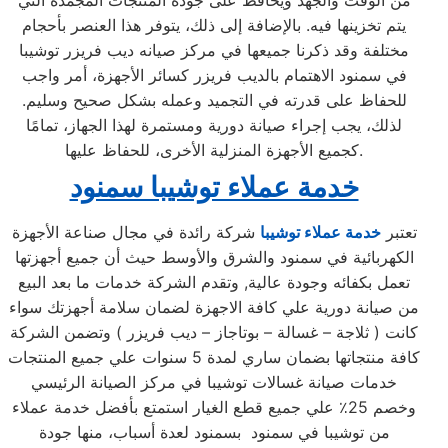
من الوقت والجهد ويحافظ على جودة المنتجات المجمدة التي
يتم تخزينها فيه. بالإضافة إلى ذلك، يتوفر هذا العنصر بأحجام
مختلفة وقد ذكرنا جميعها في مركز صيانه ديب فريزر توشيبا
في سمنود الاهتمام بالديب فريزر كسائر الأجهزة، أمر واجب
للحفاظ على قدرته في التجميد وعمله بشكل صحيح وسليم.
لذلك، يجب إجراء صيانة دورية ومستمرة لهذا الجهاز، تمامًا
كجميع الأجهزة المنزلية الأخرى، للحفاظ عليها.
خدمة عملاء توشيبا سمنود
تعتبر
خدمة عملاء توشيبا
شركة رائدة في مجال صناعة الأجهزة
الكهربائية في سمنود والشرق والأوسط حيث أن جميع أجهزتها
تعمل بكفائه وجودة عالية, وتقدم الشركة خدمات ما بعد البيع
من صيانة دورية علي كافة الاجهزة لضمان سلامة أجهزتك سواء
كانت ( ثلاجة – غسالة – بوتاجاز – ديب فريزر ) وتضمن الشركة
كافة منتجاتها بضمان ساري لمدة 5 سنوات علي جميع المنتجات
خدمات صيانة غسالات توشيبا في مركز الصيانة الرئيسي
وخصم 25٪ علي جميع قطع الغيار استمتع بأفضل خدمة عملاء
من توشيبا في سمنود بسمنود لعدة أسباب، منها جودة