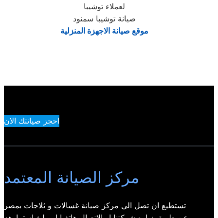
لعملاء توشيبا
صيانة توشيبا سمنود
موقع صيانة الاجهزة المنزلية
احجز صيانتك الان
مركز الصيانة المعتمد
تستطيع ان تصل الي مركز صيانة غسالات و ثلاجات بمصر
عن طريق زياره شركتنا او الاتصال هاتفيا او ملئ استمارهه