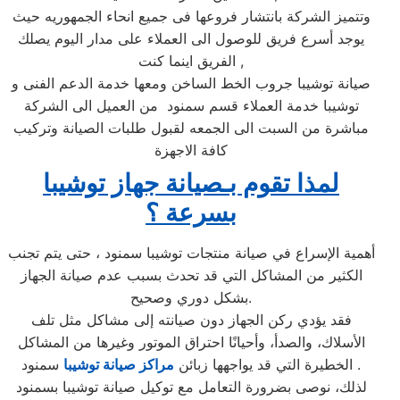
وتتميز الشركة بانتشار فروعها فى جميع انحاء الجمهوريه حيث
يوجد أسرع فريق للوصول الى العملاء على مدار اليوم يصلك
الفريق اينما كنت ,
صيانة توشيبا جروب الخط الساخن ومعها خدمة الدعم الفنى و
توشيبا خدمة العملاء قسم سمنود من العميل الى الشركة
مباشرة من السبت الى الجمعه لقبول طلبات الصيانة وتركيب
كافة الاجهزة
لمذا تقوم بـصيانة جهاز توشيبا
بسرعة ؟
أهمية الإسراع في صيانة منتجات توشيبا سمنود ، حتى يتم تجنب
الكثير من المشاكل التي قد تحدث بسبب عدم صيانة الجهاز
بشكل دوري وصحيح.
فقد يؤدي ركن الجهاز دون صيانته إلى مشاكل مثل تلف
الأسلاك، والصدأ، وأحيانًا احتراق الموتور وغيرها من المشاكل
سمنود .
الخطيرة التي قد يواجهها زبائن
مراكز صيانة توشيبا
لذلك، نوصى بضرورة التعامل مع توكيل صيانة توشيبا بسمنود