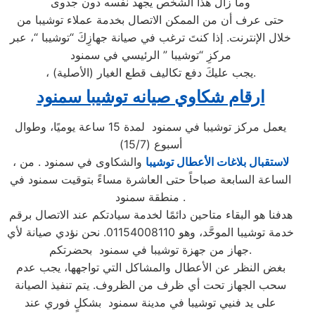
وما زال هذا الشخص يجهد نفسه دون جدوى
حتى عرف أن من الممكن الاتصال بخدمة عملاء توشيبا من
خلال الإنترنت. إذا كنتَ ترغب في صيانة جهازِكَ “توشيبا “، عبر
مركزِ “توشيبا ” الرئيسي في سمنود
، يجب عليكَ دفع تكاليف قطع الغيار (الأصلية).
ارقام شكاوي صيانه توشيبا سمنود
يعمل مركز توشيبا في سمنود لمدة 15 ساعة يوميًا، وطوال
أسبوع (15/7)
لاستقبال بلاغات الأعطال توشيبا
والشكاوى في سمنود . من
،
الساعة السابعة صباحاً حتى العاشرة مساءً بتوقيت سمنود في
منطقة سمنود .
هدفنا هو البقاء متاحين دائمًا لخدمة سيادتكم عند الاتصال برقم
خدمة توشيبا الموحَّد، وهو 01154008110. نحن نؤدي صيانة لأي
جهاز من جهزة توشيبا في سمنود بحضرتكم.
بغض النظر عن الأعطال والمشاكل التي تواجهها، يجب عدم
سحب الجهاز تحت أي ظرف من الظروف. يتم تنفيذ الصيانة
على يد فنيي توشيبا في مدينة سمنود بشكلٍ فوري عند