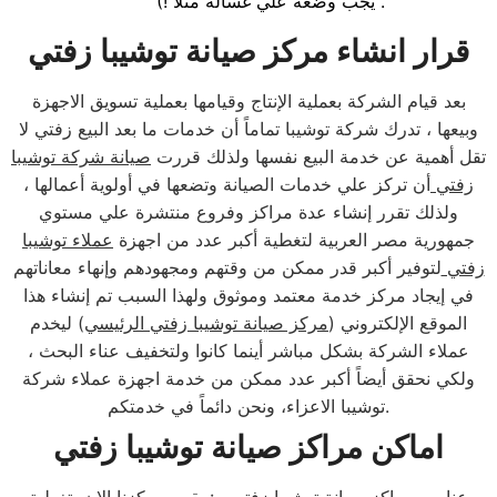
يجب وضعه علي غسالة مثلاً !) .
قرار انشاء مركز صيانة توشيبا زفتي
بعد قيام الشركة بعملية الإنتاج وقيامها بعملية تسويق الاجهزة
وبيعها ، تدرك شركة توشيبا تماماً أن خدمات ما بعد البيع زفتي لا
تقل أهمية عن خدمة البيع نفسها ولذلك قررت
صيانة شركة توشيبا
زفتي
أن تركز علي خدمات الصيانة وتضعها في أولوية أعمالها ،
ولذلك تقرر إنشاء عدة مراكز وفروع منتشرة علي مستوي
جمهورية مصر العربية لتغطية أكبر عدد من اجهزة
عملاء توشيبا
زفتي
لتوفير أكبر قدر ممكن من وقتهم ومجهودهم وإنهاء معاناتهم
في إيجاد مركز خدمة معتمد وموثوق ولهذا السبب تم إنشاء هذا
الموقع الإلكتروني (
مركز صيانة توشيبا زفتي الرئيسي
) ليخدم
عملاء الشركة بشكل مباشر أينما كانوا ولتخفيف عناء البحث ،
ولكي نحقق أيضاً أكبر عدد ممكن من خدمة اجهزة عملاء شركة
توشيبا الاعزاء، ونحن دائماً في خدمتكم.
اماكن مراكز صيانة توشيبا زفتي