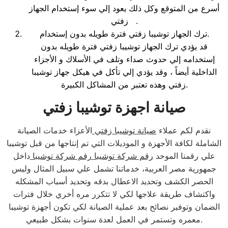
أسرع من المتوقع وكل ذلك يعود إلي سوء إستخدام الجهاز
زفتي .
ترك الجهاز توشيبا زفتي فترة طويله بدون إستخدام.
قد يؤدي ترك الجهاز توشيبا زفتي فترة طويله بدون
إستخدامه إلي حدوث صداء وتلف في الأسلاك و الأجزاء
الداخلية أيضاً ، وقد يؤدي إلي تأكل في هيكل جهاز توشيبا
زفتي وهذه تعتبر من المشاكل الكبيرة.
صيانة اجهزة توشيبا زفتي
نقدم لكم عملاء
صيانة توشيبا زفتي
الأعزاء خدمات الصيانة
الشاملة لكافة الأجهزة و الموديلات التي تم إنتاجها من قبل توشيبا
علي رقمنا الموحد
رقم شركة توشيبا رقم شركة توشيبا
داخل
جمهورية مصر العربية، خدماتنا تشمل علي سبيل المثال وليس
الحصر الكشف وتحديد الاعطال بدقه وتحديد أسباب المشكله
واكتشاف طريقة علاجها لكي لا تتكرر مره أخري خلال فترات
الضمان وتوفير نصائح بعد عملية الصيانة لكي تكون أجهزة توشيبا
معمره وتستمر في العمل لعدة سنوات بشكل طبيعي.