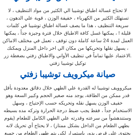
لا تحتاج غسالة اطباق توشيبا الي الكثير من مواد التنظيف ، لا
تستهلك الكثير من الكهرباء ، خفيفة الوزن ، قوية علي الدهون ،
سريعة التنظيف ، هذا ما يصف غسالة اطباق توشيبا في كلمات
قليلة ! ، يمكنها غسل كافة الاطباق خلال فترة وجيزة جداً ، يمكنها
العمل لمدة 24 ساعة كاملة دون توقف ، تعمل في مختلف الاماكن
، يسهل نقلها وتحريكها من مكان الي اخر داخل المنزل ويمكنك
الاعتماد عليها تماماً في تنظيف الأواني والاطباق زفتي بضغطة زر.
توكيل توشيبا زفتي
صيانة ميكرويف توشيبا زفتي
ميكروويف توشيبا له القدرة علي الطهي خلال دقائق معدودة بأقل
قدر ممكن من الطاقة، يوجد منه صغير الحجم وكبير السعة وهو
خفيف الوزن يسهل نقله وتحريكه حسب الإحتياج ، وسهل
الاستخدام جداً ، فقط يجب ضبط درجة الحرارة وتركه مده بسيطه
وستندهشواً من سرعته وقدرته علي الطهي الكامل للطعام (يقوم
بطهي الطعام من الداخل بشكل ممتاز) ، لا يحتاج أي تحريك لانه
يحتوي علي قرص يدور بإستمرار لكي يتم طهي الطعام من جميع