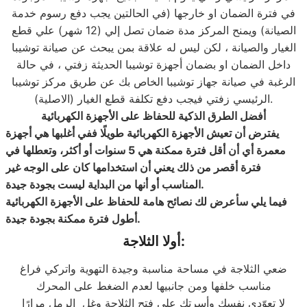
في فترة الضمان او خارجها (في الحالتين يجب دفع رسوم خدمة
الصيانة) ويمنح المركز مدة ضمان تصل إلي (12 شهر) علي قطع
الغيار والصيانة ، لكن ليس له علاقة بمن يبحث عن صيانة توشيبا
داخل الضمان او بضمان أجهزة توشيبا الحديثة زفتي ، في حالة
الرغبة في صيانة جهاز توشيبا الخاص بك عن طريق مركز توشيبا
الرئيسي زفتي فيجب دفع تكلفة قطع الغيار (الاصلية).
أفضل الطرق الذكية للحفاظ على الأجهزة الكهربائية
يفترض أن تعيش الأجهزة الكهربائية طويلًا ففي أغلبها هي أجهزة
معمرة أي أن أقل فترة ممكنة هي 5 سنوات أو أكثر، وتعطلها في
فترة أقصر من ذلك يعني أن استخدامها كان على الوجه غير
المناسب أو أنها من البداية ليست بجودة جيدة.
فيما يلي سأعرض لك نصائح هامة للحفاظ على الأجهزة الكهربائية
أطول فترة ممكنة بجودة جيدة.
أولا الثلاجة:
ضعي الثلاجة في مساحة مناسبة وجيدة التهوية واتركي فراغ
مناسب خلفها ومن جانبيها لعدم الضغط على المحرك
لا تعوّدي نفسك وأسرتك على فتح الثلاجة وغل الرمل مرارًا