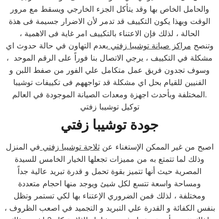
والحامل الخاص بها وقد يتأكل الجزء الخارجي ويسقط مع مرور
الوقت وبهذا يكون التكييف قد تدمر لأن الاضرار جسيمة فى هذة
الحالة ، لذلك فإن الاعتناء بالتكييف امر غاية فى الاهمية ،
وتنصح
مراكز صيانة توشيبا زفتي
بعدم التهاون في حالة حدوث اي
مشكلة في التكييف ، يرجي الاتصال بنا فوراً على الرقم الموحد ،
وسوف تجدون فريق عمل متكامل علي الفور من صفط اللبن و
الفنيين للقيام بحل اي مشكلة قد تواجههم فى تكييفات توشيبا
المختلفة وبأحدث اجهزة ومعدات الصيانة الموجودة في العالم.
توكيل توشيبا زفتي
جودة توشيبا زفتي
اصبح من غير الممكن الإستغناء عن
ثلاجة توشيبا زفتي
في المنزل
وذلك لما تتمتع به من مميزات تجعلها الخيار الخامس للسيدة
المصرية حيث أنها تتميز بقوة تحمل و قدرة تبريد عالية جداً
ومساحة واسعة تتسع لكل شيئ ويوجد منها احجام متعددة
ومختلفة ، لذلك فمن الضروري الإعتناء بها لكي تستمر وتظل
بنفس الكفائة و القدرة علي التبريد و التجميد في اصعب الظروف ،