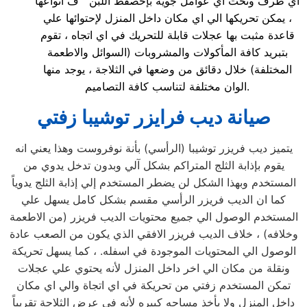
اي ظرف وتحت اي عوامل جوية بإخصفط اللبن ف انواعها
، يمكن تحريكها الي اي مكان داخل المنزل لإحتوائها علي
قاعدة مثبت بها عجلات قابلة للتحريك في اي اتجاه ، تقوم
بتبريد كافة المأكولات والمشروبات (السوائل والاطعمة
المختلفة) خلال دقائق من وضعها في الثلاجة ، يوجد منها
الوان مختلفة لتناسب كافة التصاميم.
صيانة ديب فرايزر توشيبا زفتي
يتميز ديب فريزر توشيبا (الرأسي) بأنة نوفروست وهذا يعني انه
يقوم بإذابة الثلج المتراكم بشكل آلي وبدون تدخل يدوي من
المستخدم وبهذا الشكل لن يضطر المستخدم إلي إذابة الثلج يدوياً
كما ان الديب فريزر الرأسي مقسم بشكل كامل يسهل علي
المستخدم الوصول الي جميع محتويات الديب فريزر (من الاطعمة
وخلافه) ، خلاف الديب فريزر الافقي الذي يكون من الصعب عادة
الوصول الي المحتويات الموجودة في اسفله. ، كما يسهل تحريكة
ونقلة من مكان الي اخر داخل المنزل لأنه يحتوي علي عجلات
تمكن المستخدم زفتي من تحريكة في اي اتجاة والي اي مكان
داخل المنزل ولا يأخذ مساحه كبيره لأنه في عرض الثلاجة تقريباً