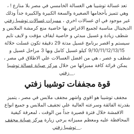
تعد غسالة توشيبا هي الغسالة الخامسي في مصر بلا منازع ! ،
وهي تتميز بأحجامها الصغيرة والسعة الكبيرة والكبيرة جداً وذلك
غير موجود في اي غسالات اخري ،
مميزات غسالات توشيبا زفتي
الديجيتال مناسبة لجميع الاغراض بها خاصية منع كرمشة الملابس و
شطف زيادة و غسيل مبدئي و خاصية ايقاف مؤقت و لايف تايم
سيستم و اقصر برنامج غسيل مدتة 29 دقيقة تكون غسلت خلالة
9/10/11/12/13/15 كيلو غسيل كامل وبها 3 مراحل غسيل و
شطف و عصر ، هي من افضل الغسالات علي الاطلاق في مصر ،
يمكن قرائة كافة مميزاتها من خلال
مركز صيانة غسالة توشيبا
.
زفتي
قوة مجففات توشيبا زفتي
مجفف توشيبا هو اقوي واشهر مجفف ملابس في مصر ، يتميز
بقدرتة الفائقة وسرعته العالية علي تجفيف الملابس و جميع انواع
الاقمشة خلال فترة قصيرة جداً من الوقت ، لمعرفة كيفية
المحافظة عليه ومعظم مميزاته يرجي زيارة
مركز صيانة مجفف
.
توشيبا زفتي