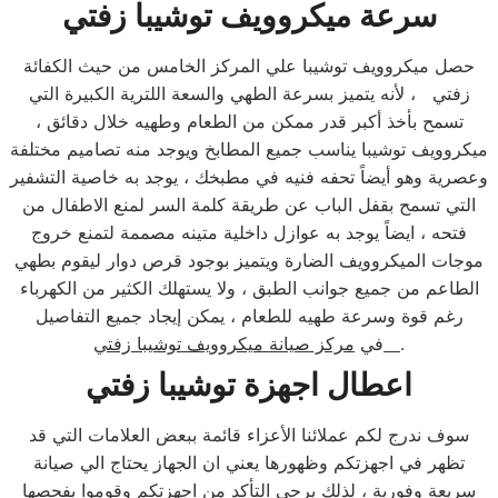
سرعة ميكروويف توشيبا زفتي
حصل ميكروويف توشيبا علي المركز الخامس من حيث الكفائة
زفتي ، لأنه يتميز بسرعة الطهي والسعة اللترية الكبيرة التي
تسمح بأخذ أكبر قدر ممكن من الطعام وطهيه خلال دقائق ،
ميكروويف توشيبا يناسب جميع المطابخ ويوجد منه تصاميم مختلفة
وعصرية وهو أيضاً تحفه فنيه في مطبخك ، يوجد به خاصية التشفير
التي تسمح بقفل الباب عن طريقة كلمة السر لمنع الاطفال من
فتحه ، ايضاً يوجد به عوازل داخلية متينه مصممة لتمنع خروج
موجات الميكروويف الضارة ويتميز بوجود قرص دوار ليقوم بطهي
الطاعم من جميع جوانب الطبق ، ولا يستهلك الكثير من الكهرباء
رغم قوة وسرعة طهيه للطعام ، يمكن إيجاد جميع التفاصيل
.
مركز صيانة ميكروويف توشيبا زفتي
في
اعطال اجهزة توشيبا زفتي
سوف ندرج لكم عملائنا الأعزاء قائمة ببعض العلامات التي قد
تظهر في اجهزتكم وظهورها يعني ان الجهاز يحتاج الي صيانة
سريعة وفورية ، لذلك يرجي التأكد من اجهزتكم وقوموا بفحصها