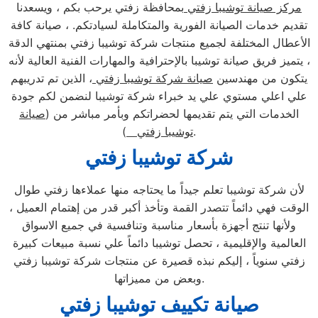
مركز صيانة توشيبا زفتي
بمحافظة زفتي يرحب بكم ، ويسعدنا
تقديم خدمات الصيانة الفورية والمتكاملة لسيادتكم. ، صيانة كافة
الأعطال المختلفة لجميع منتجات شركة توشيبا زفتي بمنتهي الدقة
، يتميز فريق صيانة توشيبا بالإحترافية والمهارات الفنية العالية لأنه
يتكون من مهندسين
صيانة شركة توشيبا زفتي
، الذين تم تدريبهم
علي اعلي مستوي علي يد خبراء شركة توشيبا لنضمن لكم جودة
الخدمات التي يتم تقديمها لحضراتكم وبأمر مباشر من (
صيانة
).
توشيبا زفتي
شركة توشيبا زفتي
لأن شركة توشيبا تعلم جيداً ما يحتاجه منها عملاءها زفتي طوال
الوقت فهي دائماً تتصدر القمة وتأخذ أكبر قدر من إهتمام العميل ،
ولأنها تنتج أجهزة بأسعار مناسبة وتنافسية في جميع الاسواق
العالمية والإقليمية ، تحصل توشيبا دائماً علي نسبة مبيعات كبيرة
زفتي سنوياً ، إليكم نبذه قصيرة عن منتجات شركة توشيبا زفتي
وبعض من مميزاتها.
صيانة تكييف توشيبا زفتي