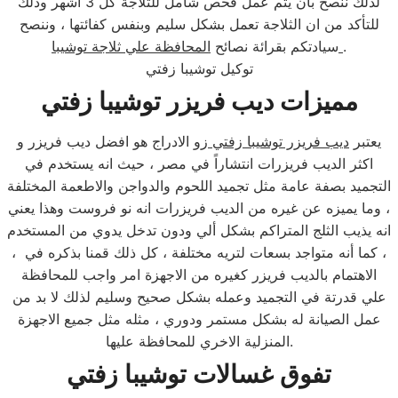
لذلك ننصح بأن يتم عمل فحص شامل للثلاجة كل 3 اشهر وذلك
للتأكد من ان الثلاجة تعمل بشكل سليم وبنفس كفائتها ، وننصح
.
المحافظة علي ثلاجة توشيبا
سيادتكم بقرائة نصائح
توكيل توشيبا زفتي
مميزات ديب فريزر توشيبا زفتي
يعتبر
ديب فريزر توشيبا زفتي
زو الادراج هو افضل ديب فريزر و
اكثر الديب فريزرات انتشاراً في مصر ، حيث انه يستخدم في
التجميد بصفة عامة مثل تجميد اللحوم والدواجن والاطعمة المختلفة
، وما يميزه عن غيره من الديب فريزرات انه نو فروست وهذا يعني
انه يذيب الثلج المتراكم بشكل ألي ودون تدخل يدوي من المستخدم
، كما أنه متواجد بسعات لتريه مختلفة ، كل ذلك قمنا بذكره في ،
الاهتمام بالديب فريزر كغيره من الاجهزة امر واجب للمحافظة
علي قدرتة في التجميد وعمله بشكل صحيح وسليم لذلك لا بد من
عمل الصيانة له بشكل مستمر ودوري ، مثله مثل جميع الاجهزة
المنزلية الاخري للمحافظة عليها.
تفوق غسالات توشيبا زفتي