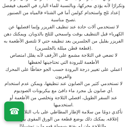
وتكرارًا لأنه يؤذي محركها، وبالنسبة للماء البارد في الصيف فيفضل
إعداد ثلج واستخدام كولمن أما في الشتاء فالمياه من الصنبور
تصبح مناسبة.
لا تستخدمي آلات حادة عند تنظيف الفريزر وإنما افصليها عن
الكهرباء قبل التنظيف بوقت واسمحي للثلج بالذوبان. ويمكنك دهن
الفريزر بقليل من الجلسرين بعد تنظيفه حتي لا تلتصق الأطعمة به
(قطعة قطن مبللة بالجلسرين).
لا تضعي في الثلاجة مشمع على الأرفف لأنه يقلل امتصاص
الأطعمة للبرودة التي تحتاجينها لحفظها
اعملي على تغيير درجة البرودة حسب الجو حفاظًا على المحرك
والفريون
لا تستخدمي كثير من الصابون عند تنظيفها، ويمكن عدم استخدام
أي صابون بل مجرد ماء دافئ مع بيكربونات الصوديوم.
عند السفر الطويل، افصلي الثلاجة وتخلصي من الأطعمة أو
استخدميها.
☎
تأكدي دومًا من سلامة الإطار المطاطي على باب الثلاجة وإحكام
إغلاقه. يمكنك ذلك بوضع قطعة من الورق المقوى بين الباب
والثلاجة وإن لم يفتح بسهولة فهو ما يز توشيبادًا.