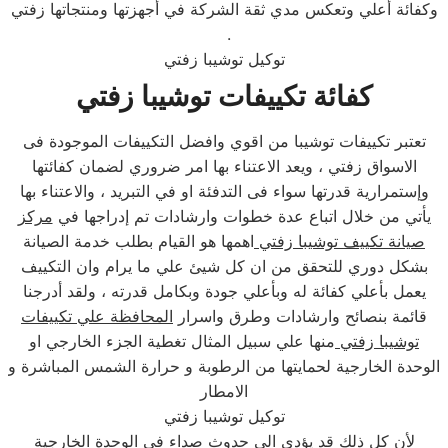
وكفائة أعلي وتعكس مدي ثقة الشركة في أجهزتها ومنتجاتها زفتي
.
توكيل توشيبا زفتي
كفائة تكييفات توشيبا زفتي
تعتبر تكييفات توشيبا من اقوي وافضل التكييفات الموجودة فى
الاسواق زفتي ، ويعد الاعتناء بها امر ضروري لضمان كفائتها
وإستمرارية قدرتها سواء فى التدفئة او في التبريد ، والاعتناء بها
يأتي من خلال اتباع عدة خطوات وارشادات تم إدراجها في
مركز
صيانة تكييف توشيبا زفتي
اهمها هو القيام بطلب خدمة الصيانة
بشكل دوري للتحقق من ان كل شيئ علي ما يرام وان التكييف
يعمل بأعلي كفائة له وبأعلي جودة وبكامل قدرته ، ولقد أدرجنا
قائمة بنصائح وارشادات وطرق واسرار
المحافظة علي تكييفات
توشيبا زفتي
منها علي سبيل المثال تغطية الجزء الخارجي او
الوحدة الخارجية لحمايتها من الرطوبة و حرارة الشمس المباشرة و
الامطار
توكيل توشيبا زفتي
لأن كل ذلك قد يؤدي الي حدوث صداء فى الوحدة الخارجية