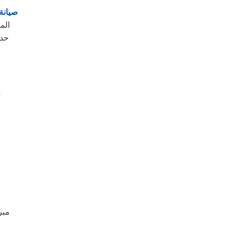
صيانة 
الم
حدو
م
مبر