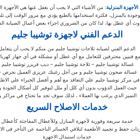
الأجهزة المنزلية
: من الأشياء التي لا يجب أن نغفل عنها هي الأجهزة ال
وجودة بالمنزل، فكثرة استخدامها بالطبع يؤدي مع مرور الوقت إلى تلفه
ث أي عطل بها، لذا كان من الضروري اجراء بعض أعمال الصيانة الد
الدعم الفني لاجهزة توشيبا جليم
الدعم الفني لصيانه ثلاجات توشيبا جليم من منكم لا يحب أن يتعامل
ع فنيين محترفين للتعامل مع أي عطل أو مشكلة في أي جهاز كهربا
غسالة توشيبا جليم – ثلاجة توشيبا جليم – ديب فريزر توشيبا جليم
– غسالة صحون توشيبا جليم و من أجل رغبتك عزيزي العميل نحرص
في مركز توشيبا جليم علي التعاقد مع أهم و أفضل الخبراء علي الاطل
حيث العمل الدؤوب بدون أي كلل أو ملل لتوفير كل أشكال الجودة و
التميز الذي يرغب بها العملاء ، لذلك سوف تجد ما تحتاج في مراكز و
خدمات الاصلاح السريع
خدمة سريعة وفورية لأجهزة المنازل وللأعطال المفاجئة كأعطال
دات حفظ و تجميد الأطعمة لتلافي الخسائر الناجمة عن التأخر فى الا
خدمات استبدال الاجهزة