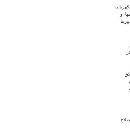
كهربائية
ا أو
ورية
ئي
اق
صلاح