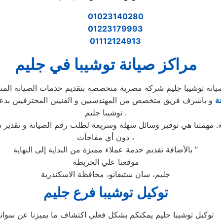
01023140280
01223179993
01112124913
مراكز صيانة توشيبا في جليم
يانه توشيبا جليم شركة مصرية متخصصة بتقديم خدمات الصيانة المنز
ة
و باشرف فريق متخصص من المهندسيين و الفنيين المحترفيين بدعم
توشيبا جليم .
. مهمتنا هي توفير وسائل سهلة وسريعة لطلب رقم الصيانة و تقدير 
دون أي مفاجآت ،
بالأضافة تقديم خدمة عملاء مميزة من البداية إلى النهاية ”
موقعنا علي الخريطة
جليم، سان ستيفانو، محافظة الاسكندرية
توكيل
توشيبا
فرع
جليم
توكيل توشيبا جليم يمكنكم بشكل فعلي اكتشاف ما يميزنا عن سوانا