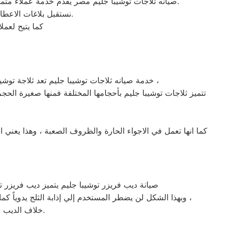
صيانه ثلاجات توشيبا جليم مصر يقدم خدمة عملاء متميزة على مدار الساعة ,حيث فروع معارضنا للصيانة والموزعين المعتمدين دائما اقرب اليلك حيث اننا نغطي جميع محافظة مصر.
نستقبل بلاغات الاعطال يوميا من الساعة التاسعة صباحا حتى التاسعة مساء من خلال الرقم المختصر لخدمة العملاء.
كما يتيح لعم
خدمة صيانه ثلاجات توشيبا جليم تعد ثلاجة توشيبا جليم من اكثر الثلاجات شهرة واستخداماً في البيوت المصرية ، وذلك لأنها اكثر الثلاجات كفائة واكثرها قدرة علي التبريد ،
كما انها تعمل في الاجواء الحارة والظروف الصعبة ، وهذا يعني
صيانة ديب فريزر توشيبا جليم يتميز ديب فريزر ت
وبهذا الشكل لن يضطر المستخدم إلي إذابة الثلج يدوياً كما ان الديب فريزر الرأسي مقسم بشكل كامل يسهل علي المستخدم الوصول الي جميع محتويات الديب فريزر (من الاطعمة وخلافه) ،
خلاف الديب فريزر الافقي الذي يكون من الصعب عادة الوصول الي المحتويات الموجودة في اسفله.