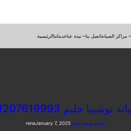
مراكز الصيانة
اتصل بنا
نبذة عنا
خدماتنا
الرئيسية
ة توشيبا جليم 01207619993
صيانة توشيبا جليم
January 7, 2025
rena