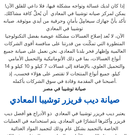
إذا كان لديك غسالة وتواجه مشكلة فيها، فلا داعي للقلق الآن!
يمكن لمركز صيانه توشيبا في المعادي أن يُحلِّ كافة مشاكلك.
تأكد بأنَّ جهازك سيعامِلُ بأمانٍ وحرفية من أيدي موثوقة. صيانه
توشيبا في المعادي
الآن، لا تُعد إصلاح الغسالات مشكلة عويصة بفضل التكنولوجيا
المتطورة التي تمكّنت من قدرتنا على منافسة أقوى الشركات
العالمية وإظهار فخر بلدنا المعادي. نحن نعمل على صيانة جميع
أنواع الغسالات، بما في ذلك الأتوماتيكية والتحميل الأمامي
والتحميل العلوي، بالإضافة إلى غسالات 7 كيلو و 10 كيلو و 14
كيلو. جميع أنواع المنتجات لا تقتصر على هؤلاء فحسب، إذ
أصبحنا في المقدمة وقادة في سوق الشركات بأكمله.
صيانة توشيبا في مصر
صيانة ديب فريزر توشيبا
المعادي
يعتبر ديب فريزر توشيبا في المعادي ذو الأدراج هو أفضل ديب
فريزر وأكثرها انتشارًا في المعادي. يتم استخدامه في العمليات
الخاصة بالتجميد بشكل عام وذلك لتجميد المواد الغذائية