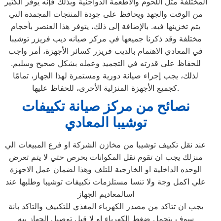
المختلفة مثل اللحوم والأطعمة الدواجنية وبذلك فإنه يوفر الكثير
من الوقت والجهد ويحافظ على جودة المنتجات المجمدة التي
يتم تخزينها فيه. بالإضافة إلى ذلك، يتوفر هذا العنصر بأحجام
مختلفة وقد ذكرنا جميعها في مركز صيانه ديب فريزر توشيبا
في المعادي الاهتمام بالديب فريزر كسائر الأجهزة، أمر واجب
للحفاظ على قدرته في التجميد وعمله بشكل صحيح وسليم.
لذلك، يجب إجراء صيانة دورية ومستمرة لهذا الجهاز، تمامًا
كجميع الأجهزة المنزلية الأخرى، للحفاظ عليها.
نصائح من مركز صيانة تكييفات
توشيبا المعادي
عند نقل تكييف توشيبا من مخازن الشركة او فرع المبيعات الي
منزلك يجب ان تقوم نقل المكوانات بحرص حتي لا يتم تعرض
الوحده الداخلية او الخارجية للتلف وهذا لضمان عمل الاجهزة
علي اكمل وجة ولا تنسا مستلزمات تكييفات توشيبا وطلبها عند
اسالمعاديم الجهاز
يجب ان تتاكد من مصدر الكهرباء المغذي للتكييف والتاكد بانة
سوف يتحمل ضغط الكهرباء او لا قبل توصيل الجهاز بيه