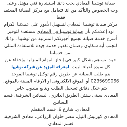
صيانة توشيبا المعادي يجب دائمًا استشارة فني مؤهل وعلى
وجه الخصوص والتأكد من اننا نتعامل مع مركز الصيانة المعتمد
فقط
مركز صيانة توشيبا المعادي لتسهيل الأمور على عملائنا الكرام
نود إعلامكم بأن
صيانة توشيبا في المعادي
مستعدة لتوفير
أسرع خدمة صيانة لجميع أجهزتكم المنزلية من توشيبا ، وذلك
لتجنب أية شكاوى وضمان تقديم خدمة جيدة للاستفادة المثلى
من خدماتنا.
حيث تساهم بشكل كبير في إنجاز المهام المنزلية وإخفاء عن
كل سيدة أعباء البيت.
لمعرفة المزيد عن شركة توشيبا
يتم طلب الصيانة عن طريق رقم توكيل توشيبا الموحد
0235699066 أو الموقع الالكترونى او الارقام المبينة بالموقع .
يتم خلال دقائق تسجيل الطلب ويتابع مندوب خاص
المعادى سيتى سنتر، الطريق الدائري، البساتين الشرقية، قسم
البساتين
المعادي، شارع 9، قسم المقطم
المعادى كورنيش النيل، مصر حلوان الزراعي، معادي الشرقية،
قسم المعادي