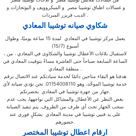
و غسالات اطباق توشيبا مصر و الميكروويف و البوتجازات و
الديب فريزر المبردات .
شكاوي صيانه توشيبا
المعادي
يعمل مركز توشيبا في المعادي لمدة 15 ساعة يوميًا، وطوال
أسبوع (15/7)
، لاستقبال بلاغات الأعطال توشيبا والشكاوى في المعادي . من
الساعة السابعة صباحاً حتى العاشرة مساءً بتوقيت المعادي في
منطقة المعادي .
هدفنا هو البقاء متاحين دائمًا لخدمة سيادتكم عند الاتصال برقم
خدمة توشيبا الموحَّد، وهو 01154008110. نحن نؤدي صيانة لأي
جهاز من جهزة توشيبا في المعادي بحضرتكم.
بغض النظر عن الأعطال والمشاكل التي تواجهها، يجب عدم
سحب الجهاز تحت أي ظرف من الظروف. يتم تنفيذ الصيانة
على يد فنيي توشيبا في مدينة المعادي بشكلٍ فوري عند
حضورهم.
ارقام اعطال توشيبا
المختصر