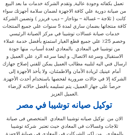
تعمل بكفائه وجودة عالية, وتقدم الشركة خدمات ما بعد البيع
من صيانة دورية علي كافة الاجهزة لضمان سلامة أجهزتك سواء
كانت ( ثلاجة – غسالة – بوتاجاز – ديب فريزر ) وتضمن الشركة
كافة منتجاتها بضمان ساري لمدة 5 سنوات علي جميع المنتجات
خدمات صيانة غسالات توشيبا في مركز الصيانة الرئيسي
وخصم 25٪ علي جميع قطع الغيار استمتع بأفضل خدمة عملاء
من توشيبا في المعادي بالمعادي لعدة أسباب، منها جودة
الاستقبال وسرعة الاتصال. و ايضا سرعه الرد علي العميل و
ارسال فني اليه لتلبيه مطالب العميل يمكن للفني إصلاح جهازك
أمام عينيك لزيادة الأمان والاطمئنان، ولا يأخذ الأجهزة إلى
الشركة إلا في حالات ضرورية لفحصها باستخدام أحدث الأجهزة.
حرصاً على جهاز العميل، يتم تسليمه بأفضل حالاته لإرضاء
العميل العزيز.
توكيل صيانه توشيبا
في مصر
الان من توكيل صيانه توشيبا المعادي المتخصص فى صيانة
ثلاجات وغسالات فى المعادي حيث تعتبر شركة توشيبا
بالمعادي من اكبر الشركات فى المعادي فى صيانة الاجهزة