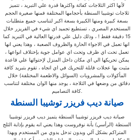
لأنها اكثر الثلاجات كفائة واكثرها قدرة علي التبريد ، تتميز
ثلاجات توشيبا السنطة بأحجامها المختلفة فمنها صغيرة الحجم
بسعة كبيرة ومنها الكبيرة بسعة اكبر لتناسب جميع متطلبات
المستخدم المصري ، تستطيع تجميد اي شيء في الفريزر خلال
15 دقيقة فقط ! ، وذلك دليل علي قدرتها العالية في التبريد كما
انها تعمل في الاجواء الحارة والظروف الصعبة ، وهذا يعني انها
تعمل تحت اي ظرف وتحت اي عوامل جوية بإختلاف انواعها ،
يمكن تحريكها الي اي مكان داخل المنزل لإحتوائها علي قاعدة
مثبت بها عجلات قابلة للتحريك في اي اتجاه ، تقوم بتبريد كافة
المأكولات والمشروبات (السوائل والاطعمة المختلفة) خلال
دقائق من وضعها في الثلاجة ، يوجد منها الوان مختلفة لتناسب
كافة التصاميم.
صيانة ديب فريزر توشيبا السنطة
صيانة ديب فريزر توشيبا السنطة يتميز ديب فريزر توشيبا
السنطة (الرأسي) بأنة نوفروست وهذا يعني انه يقوم بإذابة الثلج
المتراكم بشكل آلي وبدون تدخل يدوي من المستخدم وبهذا