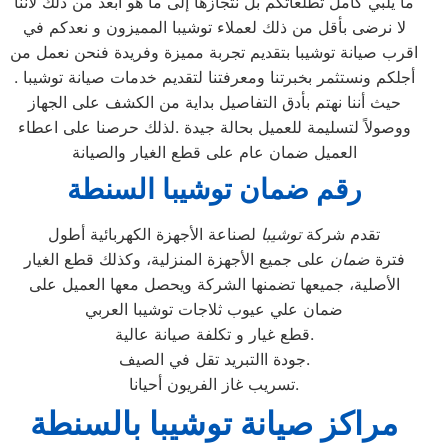
ما يلبي كامل تطلعاتكم بل نتجازها إلى ما هو أبعد من ذلك لأننا
لا نرضى بأقل من ذلك لعملاء توشيبا المميزون و نعدكم في
اقرب صيانة توشيبا بتقديم تجربة مميزة وفريدة فنحن نعمل من
أجلكم ونستثمر بخبرتنا ومعرفتنا لتقديم خدمات صيانة توشيبا .
حيث أننا نهتم بأدق التفاصيل بداية من الكشف على الجهاز
ووصولاً لتسليمة للعميل بحالة جيدة .لذلك حرصنا على اعطاء
العميل ضمان عام على قطع الغيار والصيانة
رقم ضمان توشيبا السنطة
تقدم شركة
توشيبا
لصناعة الأجهزة الكهربائية أطول
فترة
ضمان
على جميع الأجهزة المنزلية، وكذلك قطع الغيار
الأصلية، جميعها تضمنها الشركة ويحصل معها العميل على
ضمان علي عيوب ثلاجات توشيبا العربي
قطع غيار و تكلفة صيانة عالية.
جودة االتبريد تقل في الصيف.
تسريب غاز الفريون أحيانا.
مراكز صيانة توشيبا بالسنطة