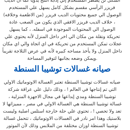
الشكل لن يضطر المستخدم إلي إذابة الثلج يدوياً كما ان الديب
فريزر الرأسي مقسم بشكل كامل يسهل علي المستخدم
الوصول الي جميع محتويات الديب فريزر (من الاطعمة وخلافه)
، خلاف الديب فريزر الافقي الذي يكون من الصعب عادة
الوصول الي المحتويات الموجودة في اسفله. ، كما يسهل
تحريكة ونقلة من مكان الي اخر داخل المنزل لأنه يحتوي علي
عجلات تمكن المستخدم من تحريكة في اي اتجاة والي اي مكان
داخل المنزل ولا يأخذ مساحه كبيره لأنه في عرض الثلاجة تقريباً
ويمكن وضعه بجانبها لتوفير المساحة.
صيانه غسالات توشيبا السنطة
صيانه غسالات توشيبا السنطة تعتبر الغسالة الاوتوماتيك الاولي
التي تم إنتاجها في العالم ! ، وذلك دليل علي عراقة شركة
توشيبا السنطة ومدي إبداعها في مجال الاجهزة المنزلية ،
غسالة توشيبا السنطة هي الغسالة الاولي في مصر ، مميزاتها لا
تعد ولا تحصي ! ، تحتوي علي حلة خارجة استلس اصلية وليست
بلاستيك وهذا امر نادر في الغسالات الاوتوماتيك ، تتحمل غسالة
توشيبا السنطة اوزان مختلفة من الملابس وذلك لأن الموتور