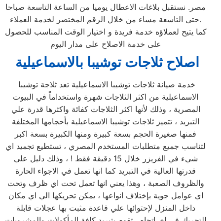
مصر. نستقبل بلاغات الاعطال يوميا من الساعة التاسعة صباحا
حتى التاسعة مساء من خلال الرقم المختصر لخدمة العملاء.
كما يتيح لعملاؤه خدمة فريدة و اختيار الوقت المناسب للحصول
على خدمة الاصلاح على مدار اليوم
اصلاح ثلاجات توشيبا بالاسماعيلية
خدمة صيانة ثلاجات توشيبا الاسماعيلية تعد ثلاجة توشيبا
الاسماعيلية من اكثر الثلاجات شهرة واستخداماً في البيوت
المصرية ، وذلك لأنها اكثر الثلاجات كفائة واكثرها قدرة علي
التبريد ، تتميز ثلاجات توشيبا الاسماعيلية بأحجامها المختلفة
فمنها صغيرة الحجم بسعة كبيرة ومنها الكبيرة بسعة اكبر
لتناسب جميع متطلبات المستخدم المصري ، تستطيع تجميد اي
شيء في الفريزر خلال 15 دقيقة فقط ! ، وذلك دليل علي
قدرتها العالية في التبريد كما انها تعمل في الاجواء الحارة
والظروف الصعبة ، وهذا يعني انها تعمل تحت اي ظرف وتحت
اي عوامل جوية بإختلاف انواعها ، يمكن تحريكها الي اي مكان
داخل المنزل لإحتوائها علي قاعدة مثبت بها عجلات قابلة
للتحريك في اي اتجاه ، تقوم بتبريد كافة المأكولات والمشروبات