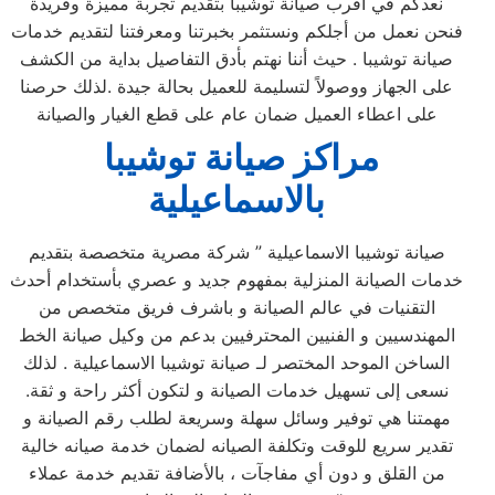
نعدكم في اقرب صيانة توشيبا بتقديم تجربة مميزة وفريدة
فنحن نعمل من أجلكم ونستثمر بخبرتنا ومعرفتنا لتقديم خدمات
صيانة توشيبا . حيث أننا نهتم بأدق التفاصيل بداية من الكشف
على الجهاز ووصولاً لتسليمة للعميل بحالة جيدة .لذلك حرصنا
على اعطاء العميل ضمان عام على قطع الغيار والصيانة
مراكز صيانة توشيبا
بالاسماعيلية
صيانة توشيبا الاسماعيلية ” شركة مصرية متخصصة بتقديم
خدمات الصيانة المنزلية بمفهوم جديد و عصري بأستخدام أحدث
التقنيات في عالم الصيانة و باشرف فريق متخصص من
المهندسيين و الفنيين المحترفيين بدعم من وكيل صيانة الخط
الساخن الموحد المختصر لـ صيانة توشيبا الاسماعيلية . لذلك
نسعى إلى تسهيل خدمات الصيانة و لتكون أكثر راحة و ثقة.
مهمتنا هي توفير وسائل سهلة وسريعة لطلب رقم الصيانة و
تقدير سريع للوقت وتكلفة الصيانه لضمان خدمة صيانه خالية
من القلق و دون أي مفاجآت ، بالأضافة تقديم خدمة عملاء