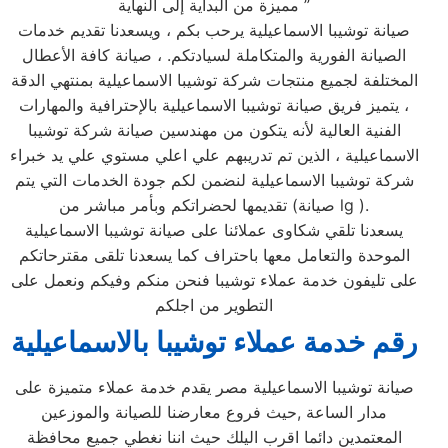
مميزة من البداية إلى النهاية ”
صيانة توشيبا الاسماعيلية يرحب بكم ، ويسعدنا تقديم خدمات
الصيانة الفورية والمتكاملة لسيادتكم. ، صيانة كافة الأعطال
المختلفة لجميع منتجات شركة توشيبا الاسماعيلية بمنتهي الدقة
، يتميز فريق صيانة توشيبا الاسماعيلية بالإحترافية والمهارات
الفنية العالية لأنه يتكون من مهندسين صيانة شركة توشيبا
الاسماعيلية ، الذين تم تدريبهم علي اعلي مستوي علي يد خبراء
شركة توشيبا الاسماعيلية لنضمن لكم جودة الخدمات التي يتم
تقديمها لحضراتكم وبأمر مباشر من (صيانة lg ).
يسعدنا تلقي شكاوى عملائنا على صيانة توشيبا الاسماعيلية
الموحدة والتعامل معها باحتراف كما يسعدنا تلقى مقترحاتكم
على تليفون خدمة عملاء توشيبا فنحن منكم وفيكم ونعمل على
التطوير من اجلكم
رقم خدمة عملاء توشيبا بالاسماعيلية
صيانة توشيبا الاسماعيلية مصر يقدم خدمة عملاء متميزة على
مدار الساعة ,حيث فروع معارضنا للصيانة والموزعين
المعتمدين دائما اقرب اليلك حيث اننا نغطي جميع محافظة