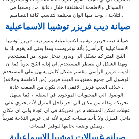
(السوائل والاطعمة المختلفة) خلال دقائق من وضعها في
الثلاجة ، يوجد منها الوان مختلفة لتناسب كافة التصاميم.
صيانة ديب فريزر توشيبا الاسماعيلية
صيانة ديب فريزر توشيبا الاسماعيلية يتميز ديب فريزر توشيبا
الاسماعيلية (الرأسي) بأنة نوفروست وهذا يعني انه يقوم بإذابة
الثلج المتراكم بشكل آلي وبدون تدخل يدوي من المستخدم
وبهذا الشكل لن يضطر المستخدم إلي إذابة الثلج يدوياً كما ان
الديب فريزر الرأسي مقسم بشكل كامل يسهل علي المستخدم
الوصول الي جميع محتويات الديب فريزر (من الاطعمة وخلافه)
، خلاف الديب فريزر الافقي الذي يكون من الصعب عادة
الوصول الي المحتويات الموجودة في اسفله. ، كما يسهل
تحريكة ونقلة من مكان الي اخر داخل المنزل لأنه يحتوي علي
عجلات تمكن المستخدم من تحريكة في اي اتجاة والي اي مكان
داخل المنزل ولا يأخذ مساحه كبيره لأنه في عرض الثلاجة تقريباً
ويمكن وضعه بجانبها لتوفير المساحة.
صيانه غسالات توشيبا الاسماعيلية