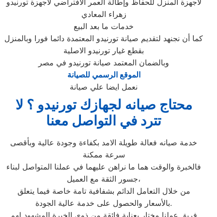
لأجهزة المنزل للحفاظ وإطالة العمر الافتراضي لاجهزة تورنيدو
زهراء المعادي
خدمات ما بعد البيع
كما أن نجنهد لتقديم صيانة تورنيدو المعتمدة دائما فورا وبالمنزل
بقطع غيار تورنيدو الاصلية
وبالضمان المعتمد صيانة تورنيدو في مصر
الموقع الرسمي للصيانة
نعمل ايضا علي صيانة
محتاج صيانه لجهازك تورنيدو ؟ لا
تترد في التواصل معنا
خدمة صيانه فعالة طويلة الامد بكفاءة وجودة عالية وبأقصى
سرعة ممكنة
فالخبرة والوقت هما ما نراهن عليهما في عملنا المتواصل لبناء
جسور الثقة مع العميل،
من خلال التعامل الدائم بشفافية تامة خاصة فيما يتعلق
بالأسعار والحصول على خدمة عالية الجودة.
فريق عملنا مختار بعناية فائقة من ذوي الخبرة المشهود لهم