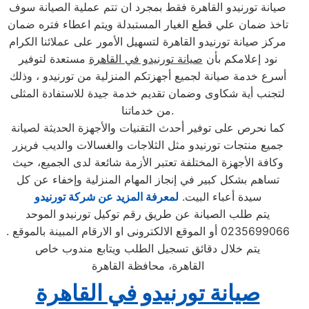
صيانة تورنيدو القاهرة فقط بمجرد ان تتم عملية الصيانة سوف
تاخذ ضمان علي قطع الغيار المستبدلة ويتم اعطاء فتره ضمان
مركز صيانة تورنيدو القاهرة لتسهيل الأمور على عملائنا الكرام
نود إعلامكم بأن
صيانة تورنيدو في القاهرة
مستعدة لتوفير
أسرع خدمة صيانة لجميع أجهزتكم المنزلية من تورنيدو ، وذلك
لتجنب أية شكاوى وضمان تقديم خدمة جيدة للاستفادة المثلى
من خدماتنا.
كما نحرص على توفير أحدث التقنيات والأجهزة الحديثة لصيانة
جميع منتجات تورنيدو مثل الثلاجات والغسالات والديب فریزر
وكافة الأجهزة المختلفة تعتبر الأزمة شائعة لدى الجميع، حيث
تساهم بشكل كبير في إنجاز المهام المنزلية وإخفاء عن كل
سيدة أعباء البيت.
لمعرفة المزيد عن شركة تورنيدو
يتم طلب الصيانة عن طريق رقم توكيل تورنيدو الموحد
0235699066 أو الموقع الالكترونى او الارقام المبينة بالموقع .
يتم خلال دقائق تسجيل الطلب ويتابع مندوب خاص
القاهرة، محافظة القاهرة
صيانة تورنيدو في القاهرة