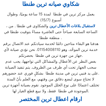
شكاوي صيانه ترين
طنطا
يعمل مركز ترين في طنطا لمدة 15 ساعة يوميًا، وطوال
أسبوع (15/7)
لاستقبال بلاغات الأعطال ترين
والشكاوى في طنطا . من
،
الساعة السابعة صباحاً حتى العاشرة مساءً بتوقيت طنطا في
منطقة طنطا .
هدفنا هو البقاء متاحين دائمًا لخدمة سيادتكم عند الاتصال برقم
خدمة ترين الموحَّد، وهو 01154008110. نحن نؤدي صيانة لأي
جهاز من جهزة ترين في طنطا بحضرتكم.
بغض النظر عن الأعطال والمشاكل التي تواجهها، يجب عدم
سحب الجهاز تحت أي ظرف من الظروف. يتم تنفيذ الصيانة
على يد فنيي ترين في مدينة طنطا بشكلٍ فوري عند حضورهم.
لا تحتاج سوى لبضع دقائق من وقتهم، مع العلم بأنّ المدة
تختلف اعتمادًا على نوع الخلل الموجود. نقوم بصيانة أجهزة ترين
الموجودة في طنطا فقط، ولا نبيع قطع الغيار لها.
ارقام اعطال ترين
المختصر