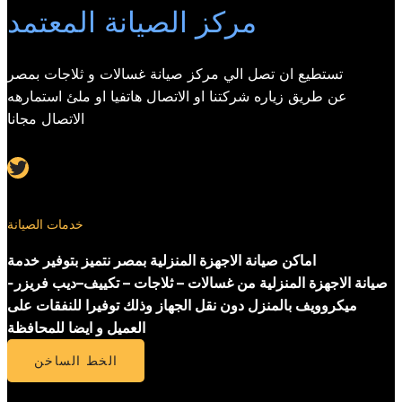
مركز الصيانة المعتمد
تستطيع ان تصل الي مركز صيانة غسالات و ثلاجات بمصر
عن طريق زياره شركتنا او الاتصال هاتفيا او ملئ استمارهه
الاتصال مجانا
Twitter
خدمات الصيانة
اماكن صيانة الاجهزة المنزلية بمصر نتميز بتوفير خدمة
صيانة الاجهزة المنزلية من غسالات – ثلاجات – تكييف–ديب فريزر-
ميكروويف بالمنزل دون نقل الجهاز وذلك توفيرا للنفقات على
العميل و ايضا للمحافظة
الخط الساخن