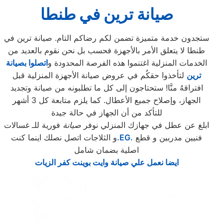
صيانة ترين
في طنطا
ستجدون خدمة متميزة تضمن لكم رضاكم التام. صيانة ترين في
طنطا لا يتعلق الأمر بالأجهزة فحسب بل نحن نقوم بالعديد من
الخدمات المنزلية اغتنموا هذه الفرصة المحدودة و
اتصلوا بصيانة
ترين
لتأخذوا حقكُم في عروض صيانة الأجهزة المنزلية قبل
افتراقهُ منَّا! ستحتاجون إلى كل ما تطلبونه من صيانة وتجديد
الجهاز، وإصلاح جميع الأعطال. كما يلزم متابعة كل 3 أشهر
للتأكد من أن الجهاز في حالة جيدة
ابلغ عن عطل في جهازك المنزلي نوفر
صيانة
فورية للـ غسالات
فنيين مدربين و قطع
.EG.
و الثلاجات اتصل نصلك اينما كنت
اصلية بضمان شامل
ايضا نعمل علي صيانة وايت بوينت كفر الزيات