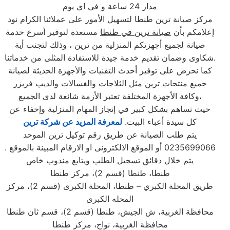
مدار 24 ساعة و في اي يوم
مركز صيانة ترين طنطا لتسهيل الأمور على عملائنا الكرام نود
إعلامكم بأن
صيانة ترين في طنطا
مستعدة لتوفير أسرع خدمة
صيانة لجميع أجهزتكم المنزلية من ترين ، وذلك لتجنب أية
شكاوى وضمان تقديم خدمة جيدة للاستفادة المثلى من خدماتنا.
كما نحرص على توفير أحدث التقنيات والأجهزة الحديثة لصيانة
جميع منتجات ترين مثل الثلاجات والغسالات والديب فریزر
وكافة الأجهزة المختلفة تعتبر الأزمة شائعة لدى الجميع،
حيث تساهم بشكل كبير في إنجاز المهام المنزلية وإخفاء عن
كل سيدة أعباء البيت.
لمعرفة المزيد عن شركة ترين
يتم طلب الصيانة عن طريق رقم توكيل ترين الموحد
0235699066 أو الموقع الالكترونى او الارقام المبينة بالموقع .
يتم خلال دقائق تسجيل الطلب ويتابع مندوب خاص
طنطا، طنطا (قسم 2)، مركز طنطا
طريق المحلة الكبري – طنطا، المحلة الكبرى (قسم 2)، مركز
المحله الكبرى
محافظة الغربية، ش الجيش، طنطا (قسم 2)، قسم ثان طنطا
محافظة الغربية، نواج، مركز طنطا