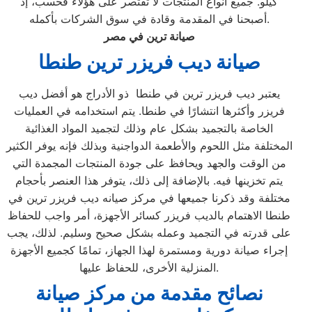
كيلو. جميع أنواع المنتجات لا تقتصر على هؤلاء فحسب، إذ
أصبحنا في المقدمة وقادة في سوق الشركات بأكمله.
صيانة ترين في مصر
صيانة ديب فريزر ترين
طنطا
يعتبر ديب فريزر ترين في طنطا ذو الأدراج هو أفضل ديب
فريزر وأكثرها انتشارًا في طنطا. يتم استخدامه في العمليات
الخاصة بالتجميد بشكل عام وذلك لتجميد المواد الغذائية
المختلفة مثل اللحوم والأطعمة الدواجنية وبذلك فإنه يوفر الكثير
من الوقت والجهد ويحافظ على جودة المنتجات المجمدة التي
يتم تخزينها فيه. بالإضافة إلى ذلك، يتوفر هذا العنصر بأحجام
مختلفة وقد ذكرنا جميعها في مركز صيانه ديب فريزر ترين في
طنطا الاهتمام بالديب فريزر كسائر الأجهزة، أمر واجب للحفاظ
على قدرته في التجميد وعمله بشكل صحيح وسليم. لذلك، يجب
إجراء صيانة دورية ومستمرة لهذا الجهاز، تمامًا كجميع الأجهزة
المنزلية الأخرى، للحفاظ عليها.
نصائح مقدمة من مركز صيانة