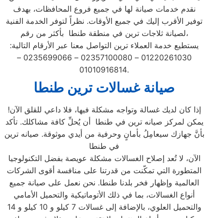
نقدم خدمات صيانة لها في جميع فروع المحافظات، بهدف
توفير الأقرب إليك في جميع الأوقات. نظراً لتوفر الخدمة الفنية
لصيانة ثلاجات ترين في منطقة طنطا بأكثر من رقم،
يستطيع خدمة العملاء ترين التواصل معنا عبر الأرقام التالية:
01220261030 – 02357100080 – 0235699066 –
01010916814.
صيانة غسالات ترين
طنطا
إذا كان لديك غسالة وتواجه مشكلة فيها، فلا داعي للقلق الآن!
يمكن لمركز صيانه ترين في طنطا أن يُحلِّ كافة مشاكلك. تأكد
بأنَّ جهازك سيعامِلُ بأمانٍ وحرفية من أيدي موثوقة. صيانه ترين
في طنطا
الآن، لا تُعد إصلاح الغسالات مشكلة عويصة بفضل التكنولوجيا
المتطورة التي تمكّنت من قدرتنا على منافسة أقوى الشركات
العالمية وإظهار فخر بلدنا طنطا. نحن نعمل على صيانة جميع
أنواع الغسالات، بما في ذلك الأتوماتيكية والتحميل الأمامي
والتحميل العلوي، بالإضافة إلى غسالات 7 كيلو و 10 كيلو و 14