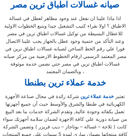
صيانه غسالات اطباق ترين مصر
اذا ماذا علينا ان نفعل عند وجود مظاهر لعطل في غسالة
الاطباق ؟ اولا نقراء كتيب التشغيل جيدا ونتبع الخطوات الاولية
للاعطال البسيطة من توكيل غسالات اطباق ترين في مصر
وعند التأكد من حتمية وجود عطل بالجهاز يجب علينا الاتصال
فورا علي رقم الخط الساخن لصيانه غسالات اطباق ترين في
مصر المعتمد الرسمي ارقام الخطوط الارضية من مركز صيانه
غسالات اطباق ترين في مصر حتي نضمن خدمة موثوقة
وبالضمان المعتمد ،
خدمة عملاء ترين
بطنطا
تعتبر
خدمة عملاء ترين
شركة رائدة في مجال صناعة الأجهزة
الكهربائية في طنطا والشرق والأوسط حيث أن جميع أجهزتها
تعمل بكفائه وجودة عالية, وتقدم الشركة خدمات ما بعد البيع
من صيانة دورية علي كافة الاجهزة لضمان سلامة أجهزتك سواء
كانت ( ثلاجة – غسالة – بوتاجاز – ديب فريزر ) وتضمن الشركة
كافة منتجاتها بضمان ساري لمدة 5 سنوات علي جميع المنتجات