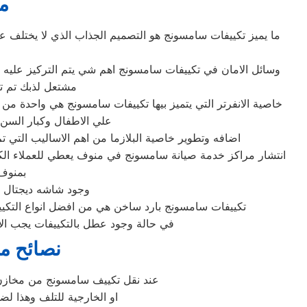
م
ما يميز تكييفات سامسونج هو التصميم الجذاب الذي لا يختلف عل
وسائل الامان في تكييفات سامسونج اهم شي يتم التركيز عليه م
مشتعل لذبك تم ت
خاصية الانفرتر التي يتميز بيها تكييفات سامسونج هي واحدة من
علي الاطفال وكبار السن لذلك تم تطوير
اضافه وتطوير خاصية البلازما من اهم الاساليب التي تم اضافتها م
انتشار مراكز خدمة صيانة سامسونج في منوف يعطي للعملاء الكث
بمنوف الخط ال
وجود شاشه ديجتال في
تكييفات سامسونج بارد ساخن هي من افضل انواع التكييف
في حالة وجود عطل بالتكييفات يجب الا
نصائح م
عند نقل تكييف سامسونج من مخازن ا
او الخارجية للتلف وهذا ل