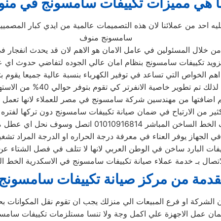
ا هي مميزات تكييفات سامسونج في من
يه احد من عملائنا لان هذه التصميمات عالمية من ايدي كبار المصمي
سامسونج منوف
ن خلال المسئولين في عامل الامان هو الاهم لان قد يحدث انفجار في 
زويد تكييفات سامسونج بنظام امان عالي الجوده لتفاضي حدوث اي
 اهم الخواص التي تساعد في توفير الكهرباء بنسبة عالية جميعا يقو
 خاصية الانفرتر كي تقوم بتوفر حوالي 40% من الاستهلاك وهذا توفير جيد للكهرباء
ن مهندسين شركة سامسونج في مصر للعملاء لانها تعمل علي تنقية الهواء بنسبة 100% 
ير من الارتياح في ضمان صيانة تكييفات سامسونج دون تركها لفتره 
ساخن المباشر 01010916814 اتصل وسوف نحل اي عطل مهما كان
 الجهاز يوفر العناء في معرفة درجة الحراره او الدرجة المراد تشغي
ات البارد ساخن في الوطن العربي لانها لا تتلف في فصل الشتاء عن
تصال بـ خدمة عملاء صيانة تكييفات سامسونج في الاسكدرية الخط الس
قدمة من مركز صيانة تكييفات سامسون
لشركة او فرع المبيعات الي منزلك يجب ان تقوم نقل المكوانات بح
ضمان عمل الاجهزة علي اكمل وجة ولا تنسا مستلزمات تكييفات سامسون