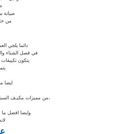
حر
صيانة سامسونج الدوري
من خلا
دائما يلجي الع
في فصل الشتاء والص
يتكون تكييفات 
يتم
ايضا م
من مميزات مكيـف السبلت أيضًا، أنه سهل التنظيف، ولا يستهلك الكثير من الوقت عند إزالة الأتربة والأوساخ الموجودة عليه،
وايضا افضل ما ف
لان
عي