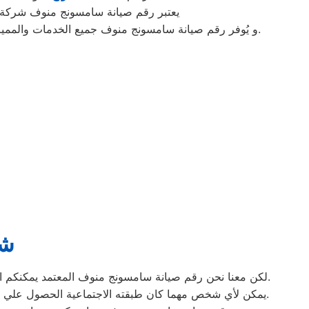
يعتبر رقم صيانة سامسونج منوف شركة ر
و يُوفر رقم صيانة سامسونج منوف جميع الخدمات والمميزات التي تُساهم في تحقيق راحة وأمان العملاء من خلال تخفيض أسعار تلك الخدمات والبُعد التام عن التكاليف المالية باهظة الثمن.
شك
لكن معنا نحن رقم صيانة سامسونج منوف المعتمد يمكنكم الحصول علي خدمات الصيانة للاجهزة المنزلية سامسونج بقطع غيار أصلية وبشهادة ضمان معتمدة من مركز صيانة سامسونج المعتمد.
يمكن لأي شخص مهما كان طبقته الاجتماعية الحصول علي كافة الخدمات وأعمال التصليح التي يُقدمها توكيل ميكروويف سامسونج المُدعمة بباقات من الخصومات والعروض التي ليس لها مثيل.