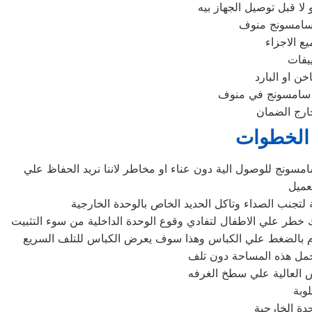
لا قبل توصيل الجهاز بيه
 سامسونج منوف
يفات
ن او البارد
 سامسونج في منوف
خارج الضمان
 الخطوات
ونج للوصول الية دون عناء او مخاطر لاننا نريد الحفاظ علي
عميل
تجنب الصداء وتاكل الحديد الخاص بالوحدة الخارجية
ك خطر علي الاطفال لتفادي وقوع الوحدة الداخلية من سوء التثبيت
اد تركيب التكييف بداخلها ذو مساحة كبيرة نسبيا لا تقوم بثبيت اقل من 2.25 حصان حتي تقوم بالضغط علي الكباس وهذا سوف يعرض الكباس للتلف السريع
حمل هذه المساحة دون تلف
 العالية علي سطخ الغرفه
لوبة
دة الخارجية