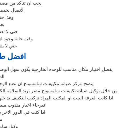
يجب ان تتاكد من مصدر 
الاتصال بخد
وهذا حتي لا
بعد
حتي لا تع
وفيه حالة وجود 
حتي لا يت
افضل طر
يفضل اختيار مكان مناسب للوحده الخارجية يكون سهل الوصو
ال
ينصح مركز صيانة مكييفات سامسونج ان تضع الوحدة
من خلال توكيل صيانة تكييفات سامسونج مصر نريد السلامة الكامل
فبرجاء اخبار مندوب مبي
اذا كنت في الدور الاخر
مم
وكيل سامس