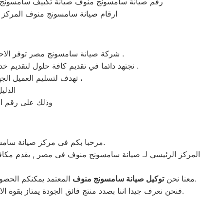
رقم صيانة سامسونج منوف صيانة تكييف سامسونج
ارقام صيانة سامسونج منوف المركز 
شركة صيانة سامسونج مصر توفر الاحتياجات والمكونات اللازمة لعمل الاصلاحات لاجهزة سامسونج بمنوف ومنوف والاسكندرية تحظي بكامل اهتمامنا .
نجتهد دائما في تقديم كافة حلول لتقديم خدمة بأفضل السبل الممكنة من مركز ثلاجات سامسونج للغسالة في مصر كي تتوافق مع اعلي معايير الامان و الجودة .
تهدف لتسليم العميل الجهاز يعمل بأقصي كفاءة ممكنة ، من مركز خدمة غسالة ثلاجات سامسونج مصر علي الخط الساخن ،
الدلي
وذلك على رقم ا
مرحبا بكم فى مركز صيانة سامسونج بمنوف نتشرف دائما بخدمتكم بفريق كامل من الفنيين ومنوف المدربين على اعلى مستوى لخدمتكم.
المركز الرئيسي لـ صيانة سامسونج منوف فى مصر , يقدم مكافة
المعتمد يمكنكم الحصول علي خدمات الصيانة للاجهزة المنزلية سامسونج بقطع غيار أصلية وبشهادة ضمان معتمدة من مركز صيانة سامسونج المعتمد بمنوف.
معنا نحن
توكيل صيانة سامسونج منوف
فنحن نعرف جيدا اننا بصدد منتج فائق الجودة يمتاز بقوة الاداء والصلابة لذلك تهتم ادارة مركز صيانة سامسونج بمصر بأنتقاء امهر منوف و الفنيين للعمل علي تقديم خدمة تليق بعملائنا بمنوف.