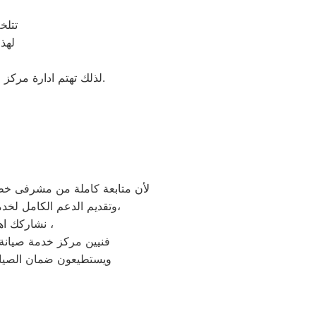
تتلخ
لهذ
لذلك تهتم ادارة مركز صيانة سامسونج بمصر بأنتقاء امهر منوف و الفنيين للعمل علي تقديم خدمة تليق بعملائنا بمنوف.
لأن متابعة كاملة من مشرفى خطو
وتقديم الدعم الكامل لخدمة ما بعد البيع. دعم فنى شامل على مدار اليوم من خدمة عملاء توكيل صيانة سامسونج فى منوف،
نشاركك اهتمامك ونقدر مدى الارتباك فى حالة حدوث خلل او عطل فى ايا من اجهزتنا المنزلية ،
فنيين مركز خدمة صيانة 
ويستطيعون ضمان الصيانة