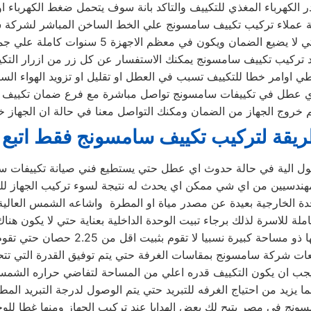
الكهرباء المغذي للتكييف والتاكد بانة سوف يتحمل ضغط الكهرباء او 
مة عملاء تركيب تكييف سامسونج علي الخط الساخن المباشر لشركة
 يضيع الضمان ويكون في معظم الاجهزة 5 سنوات كاملة علي جميع الاجزاء
 تركيب تكييف سامسونج يمكنك الاستفسار عن كل زر من ازرار التكي
طي اوامر خطا للتكييف تسبب في العطل او تقليل او تزويد الهواء الساخ
اي عطل في تكييفات سامسونج تواصل مباشرة مع فرع ضمان تكييف
م خروج الجهاز من الضمان ومكنك التواصل معنا في حالة ان الجهاز 
يقة لتركيب تكييف سامسونج فقط اتبع
ل الية في حالة حدوث اي عطل حتي يستطيع فني صيانة تكييفات سامس
مهندسيين من اي شي ممكن اي يحدث له نتيجة لسوء تركيب الجهاز لل
 الخارجية بعيدة عن مصدر مياة او المطرة واشاعه الشمس العالية ل
ة للاسرة لذلك برجاء تبيت الوحدة الداخلية بعناية حتي لا يكون هنا
اذا كانت الغرفة البيت او المكتب المر
عات شركة سامسونج بمقاسات الغرفة حتي يتم توفيق القدرة التي تت
 يجب ان يكون التكييف قدره اعلي من المساحة لتفاضي حراره الشمس
ا يزيد من احتياج الغرفه للتبريد حتي يتم الوصول لدرجة التبريد المط
ونج في مصر يتيح لك بعض الهدايا عند تركيب الجهاز ومنها غطا للوح