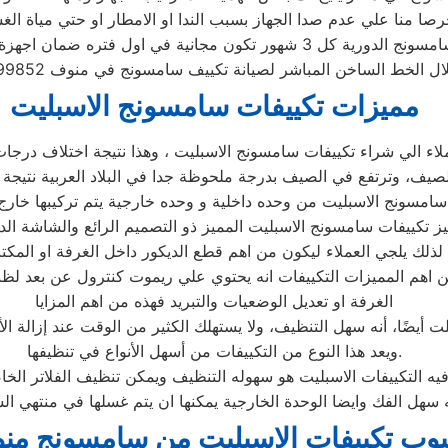
صا منا علي عدم صدا الجهاز بسبب الندا او الامطار او حتي مياة الغ
ة كل 3 شهور تكون مجانية في اول فتره ضمان اجهزة سامسونج
ل الخط الساخن المباشر لصيانة تكييف سامسونج في منوف 01210999852
مميزات تكييفات سامسونج الاسبليت
ملاء الي شراء تكييفات سامسونج الاسبليت ، وهذا نتيجة اختلاف درجات
يف، وترتفع في الصيف بدرجة ملحوظة جدا في البلاد العربية نتيجة 
سامسونج الاسبليت من وحده داخلية و وحده خارجية يتم تركيبها خارج 
يز تكييفات سامسونج الاسبليت المميز ذو التصميم الرائع والشاشة الد
لذلك يلجي العملاء ليكون من اهم قطع الديكور داخل الغرفة او المك
ن اهم المميزات التكييفات انه يحتوي علي ريموت كنترول عن بعد لظ
الغرفة او تعديل الوضعيات والتبريد فهذه من اهم المزايا
ويعد هذا النوع من التكييفات من أسهل الأنواع في تنظيفها.
يه التكييفات الاسبليت هو سهوله التنظيف ويمكن تنظيف الفلاتر الخ
ه سهل الفك وايضا الوحدة الخارجية يمكنها ان يتم غسلها في منتهي ال
وب تكييفات الاسبليت من سامسونج من