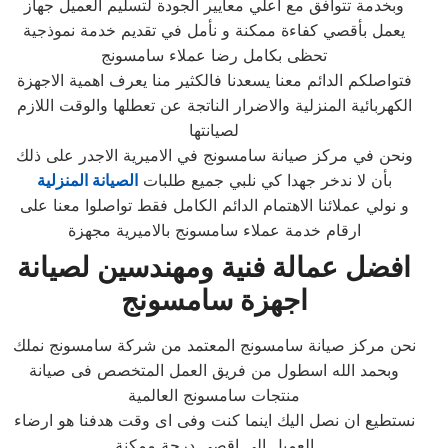
وبخدمة تتوافق مع اعلي معايير الجودة لتسليم العميل جهاز
يعمل بأقصي كفاءة ممكنة و نأمل في تقديم خدمة نموذجية
تحظى بكامل رضا عملاء سامسونج
فتواصلكم الدائم معنا يسعدنا فالكثير منا يعرف اهمية الاجهزة
الكهربائية المنزلية والاضرار الناتجة عن تعطلها والوقت اللازم
لصيانتها
ونحن في مركز صيانة سامسونج في الاميرية الاجدر على ذلك
بأن لا ندخر جهدا كي نلبي جميع طلبات
الصيانة المنزلية
و نولي عملائنا الاهتمام الدائم الكامل فقط تواصلوا معنا على
ارقام خدمة عملاء سامسونج بالاميرية مجهزة
افضل عمالة فنية ومهندسين لصيانة
اجهزة سامسونج
نحن مركز صيانة سامسونج المعتمد من شركة سامسونج نملك
وبحمد الله اسطول من فريق العمل المتخصص فى صيانة
منتجات سامسونج العالمية
نستطيع ان نصل اليك اينما كنت وفى اى وقت هدفنا هو ارضاء
العميل الى اقصى درجة ممكنة