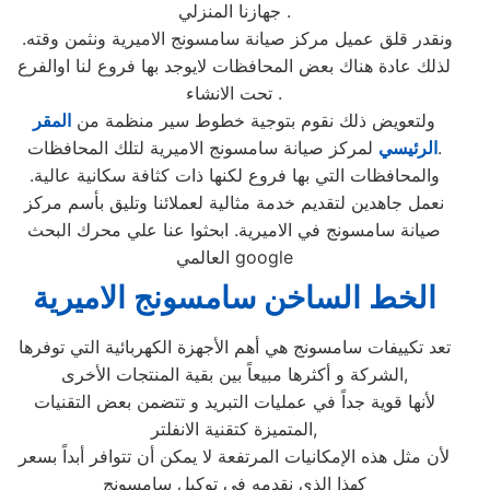
جهازنا المنزلي .
ونقدر قلق عميل مركز صيانة سامسونج الاميرية ونثمن وقته.
لذلك عادة هناك بعض المحافظات لايوجد بها فروع لنا اوالفرع
تحت الانشاء .
ولتعويض ذلك نقوم بتوجية خطوط سير منظمة من
المقر
لمركز صيانة سامسونج الاميرية لتلك المحافظات.
الرئيسي
والمحافظات التي بها فروع لكنها ذات كثافة سكانية عالية.
نعمل جاهدين لتقديم خدمة مثالية لعملائنا وتليق بأسم مركز
صيانة سامسونج في الاميرية. ابحثوا عنا علي محرك البحث
العالمي google
الخط الساخن سامسونج الاميرية
تعد تكييفات سامسونج هي أهم الأجهزة الكهربائية التي توفرها
الشركة و أكثرها مبيعاً بين بقية المنتجات الأخرى,
لأنها قوية جداً في عمليات التبريد و تتضمن بعض التقنيات
المتميزة كتقنية الانفلتر,
لأن مثل هذه الإمكانيات المرتفعة لا يمكن أن تتوافر أبداً بسعر
كهذا الذي نقدمه في توكيل سامسونج