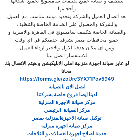
بتنظيف و صيانة جميع تكييفات سامسونج بجميع أشكالها
وأحجامها
بعد اتصال العميل بالشركة وتحديد موعد مناسب مع العميل
والشركة والحصول على الخدمة الخاصة بالتنظيف
والصيانة الخاصة بتكييف سامسونج في القاهرة والاميرية و
جميع محافظات مصر يشرفنا خدمتكم في اي وقت
ومن اى مكان هدفنا الاول والاخير ارداء العميل
للاستفسار اتصل بينا
لو عايز صيانة اجهزة منزلية املي الابليكيشن و هيتم الاتصال بك
‎
مجانا
https://forms.gle/zoUrc3YX71Pov5949
اتصل الان بالصيانة
لدينا ايضا فروع خاصة بشركتنا
مركز صيانة الاجهزة المنزلية
مركز الصيانة الرئيسي
توكيل صيانة الاجهزةالمنزلية بمصر
مركز صيانة اجهزة منزلية
خدمة اصلاح اجهزة الغسالات و الثلاجات