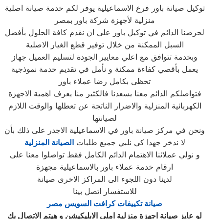
توكيل صيانة باور فرع الاسماعيلية‏ يوفر لكم خدمة صيانة اصلية
منزلية لأجهزة شركة باور بمصر
لحرصنا الدائم في توكيل باور على ان نقدم كافة الحلول بأفضل
السبل الممكنة من خلال توفير قطع الغيار الاصلية
وبخدمة تتوافق مع اعلي معايير الجودة لتسليم العميل جهاز
يعمل بأقصي كفاءة ممكنة و نأمل في تقديم خدمة نموذجية
تحظى بكامل رضا عملاء باور
فتواصلكم الدائم معنا يسعدنا فالكثير منا يعرف اهمية الاجهزة
الكهربائية المنزلية والاضرار الناتجة عن تعطلها والوقت اللازم
لصيانتها
ونحن في مركز صيانة باور في الاسماعيلية‏ الاجدر على ذلك بأن
لا ندخر جهدا كي نلبي جميع طلبات
الصيانة المنزلية
و نولي عملائنا الاهتمام الدائم الكامل فقط تواصلوا معنا على
ارقام خدمة عملاء باور بالاسماعيلية‏ مجهزة
لدينا دون اللجوء الى المراكز الاخرى صيانة
للاستفسار اتصل بينا
صيانة تكييفات كرافت السويس مصر
لو عايز صيانة اجهزة منزلية املي الابليكيشن و هيتم الاتصال بك