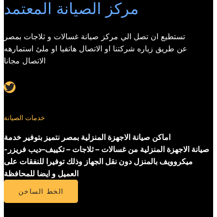
مركز الصيانة المعتمد
تستطيع ان تصل الي مركز صيانة غسالات و ثلاجات بمصر
عن طريق زياره شركتنا او الاتصال هاتفيا او ملئ استمارهه
الاتصال مجانا
Twitter
خدمات الصيانة
اماكن صيانة الاجهزة المنزلية بمصر نتميز بتوفير خدمة
صيانة الاجهزة المنزلية من غسالات – ثلاجات – تكييف–ديب فريزر-
ميكروويف بالمنزل دون نقل الجهاز وذلك توفيرا للنفقات على
العميل و ايضا للمحافظة
الخط الساخن