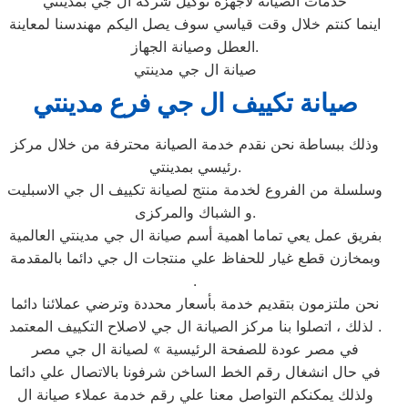
خدمات الصيانة لاجهزة توكيل شركة ال جي بمدينتي‏
اينما كنتم خلال وقت قياسي سوف يصل اليكم مهندسنا لمعاينة
العطل وصيانة الجهاز.
صيانة ال جي مدينتي
صيانة تكييف ال جي فرع مدينتي
وذلك ببساطة نحن نقدم خدمة الصيانة محترفة من خلال مركز
رئيسي بمدينتي‏.
وسلسلة من الفروع لخدمة منتج لصيانة تكييف ال جي الاسبليت
و الشباك والمركزى.
بفريق عمل يعي تماما اهمية أسم صيانة ال جي مدينتي‏ العالمية
وبمخازن قطع غيار للحفاظ علي منتجات ال جي دائما بالمقدمة
.
نحن ملتزمون بتقديم خدمة بأسعار محددة وترضي عملائنا دائما
. لذلك ، اتصلوا بنا مركز الصيانة ال جي لاصلاح التكييف المعتمد
في مصر عودة للصفحة الرئيسية » لصيانة ال جي مصر
في حال انشغال رقم الخط الساخن شرفونا بالاتصال علي دائما
ولذلك يمكنكم التواصل معنا علي رقم خدمة عملاء صيانة ال