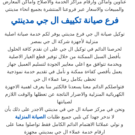
عناوين واماكن وارقام مراكز الخدمة والاصلاح واماكن المعارض
والمبيعات والاسعار عبر فروعنا المنتشرة بجميع انحاء مدينتي‏
فرع صيانة تكييف ال جي مدينتي‏
توكيل صيانة ال جي فرع مدينتي‏ يوفر لكم خدمة صيانة اصلية
منزلية لأجهزة شركة ال جي بمصر
لحرصنا الدائم في توكيل ال جي على ان نقدم كافة الحلول
بأفضل السبل الممكنة من خلال توفير قطع الغيار الاصلية
وبخدمة تتوافق مع اعلي معايير الجودة لتسليم العميل جهاز
يعمل بأقصي كفاءة ممكنة و نأمل في تقديم خدمة نموذجية
تحظى بكامل رضا عملاء ال جي
فتواصلكم الدائم معنا يسعدنا فالكثير منا يعرف اهمية الاجهزة
الكهربائية المنزلية والاضرار الناتجة عن تعطلها والوقت اللازم
لصيانتها
ونحن في مركز صيانة ال جي في مدينتي‏ الاجدر على ذلك بأن
لا ندخر جهدا كي نلبي جميع طلبات
الصيانة المنزلية
و نولي عملائنا الاهتمام الدائم الكامل فقط تواصلوا معنا على
ارقام خدمة عملاء ال جي بمدينتي‏ مجهزة