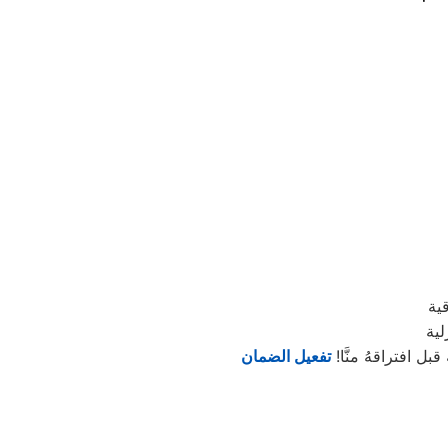
ية
لية
ل افتراقهُ منَّا!
تفعيل الضمان