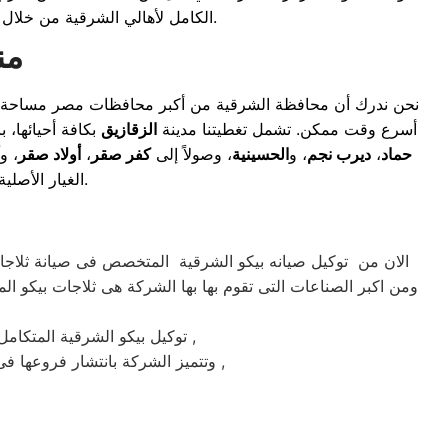
الكامل لأهالي الشرقية من خلال الشفافية في التكاليف والالتزام التام بالمواعيد، لضمان راحة بالكم والحفاظ على أجهزتكم لسنوات طويلة.
من
نحن ندرك أن محافظة الشرقية من أكبر محافظات مصر مساحة
أسرع وقت ممكن. تشمل تغطيتنا مدينة
الزقازيق
بكافة أحيائها، 
حماد
،
ديرب نجم
، و
الحسينية
، وصولاً إلى
كفر صقر
،
أولاد صقر
، و
الغيار الأصلية، مما يضمن لنا إنهاء بلاغات الأعطال فوراً دون الحاجة لنقل الأجهزة بعيداً عن منازلكم.
الان من توكيل صيانه بيكو الشرقية المتخصص فى صيانة ثلاجات
ومن اكبر الصناعات التى تقوم بها بها الشركة هى ثلاجات بيكو الم
ماركة بيكو على يد خبراء الصيانة المعتمدين للماركات العالمية ,
توكيل بيكو الشرقية المتكا
وتتميز الشركة بانتشار فروعها فى جميع انحاء الجمهوريه حيث يوجد أسرع فريق للوصول الى العملاء على مدار اليوم يصلك الفريق اينما كنت ,