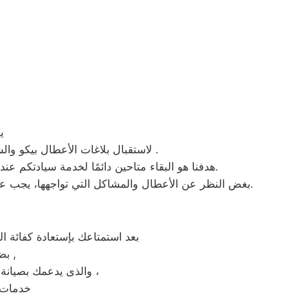
يع
، لاستقبال بلاغات الأعطال بيكو والشكاوى في الشرقية . من الساعة السابعة صباحاً حتى العاشرة مساءً بتوقيت الشرقية في منطقة الشرقية .
. نحن نؤدي صيانة لأي جهاز من جهزة بيكو في الشرقية بحضرتكم.
هدفنا هو البقاء متاحين دائمًا لخدمة سيادتكم عند
بغض النظر عن الأعطال والمشاكل التي تواجهها، يجب عدم سحب الجهاز تحت أي ظرف من الظروف. يتم تنفيذ الصيانة على يد فنيي بيكو في مدينة الشرقية بشكلٍ فوري عند حضورهم.
بعد استمتاعك بإستعادة كفائة 
بضمان شامل فترة عام , الضمان الذى يدعمك بالثقة فى جودة خدمة المختص ,
والذى يدعمك بصيانة مجانيه من قبل المختص خلال فترة الضمان مع زيارة بعد فترة للتأكد من سلامه وكفائة الجهاز ،
خدمات م