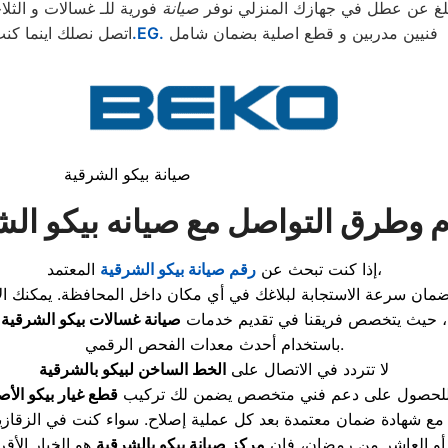
لغ عن عطل في جهازك المنزلي نوفر
صيانة
فورية للـ غسالات و الثلا
فنيين مدربين و قطع اصلية بضمان شامل
.EG.
اتصل نصلك اينما كن
صيانة بيكو الشرقية
م وطرق التواصل مع صيانه بيكو الش
المعتمد،
إذا كنت تبحث عن
رقم صيانة بيكو الشرقية
مان سرعة الاستجابة لبلاغك في أي مكان داخل المحافظة. يمكنك ال
ة، حيث يتخصص فريقنا في تقديم خدمات
صيانة غسالات بيكو الشرقية
و
باستخدام أحدث معدات الفحص الرقمي.
لا تتردد في الاتصال على
الخط الساخن لبيكو بالشرقية
لحصول على دعم فني متخصص يضمن لك تركيب
قطع غيار بيكو الأص
مع شهادة ضمان معتمدة بعد كل عملية إصلاح. سواء كنت في الزقاز
أو العاشر من رمضان، فإن
مركز صيانة بيكو بالشرقية
هو الخيار الأق