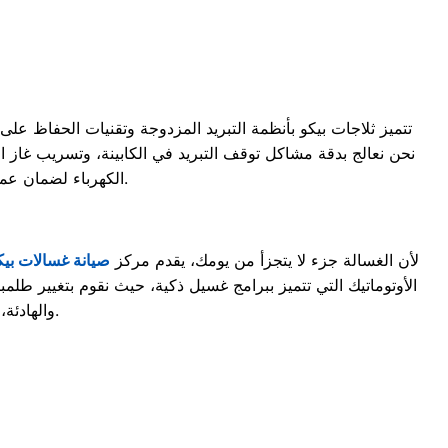
تتميز ثلاجات بيكو بأنظمة التبريد المزدوجة وتقنيات الحفاظ على
نحن نعالج بدقة مشاكل توقف التبريد في الكابينة، وتسريب غاز ال
الكهرباء لضمان عمل الثلاجة بأعلى كفاءة وأقل استهلاك للطاقة، مما يحافظ على طعامكِ طازجاً لفترات طويلة.
لأن الغسالة جزء لا يتجزأ من يومك، يقدم مركز
صيانة غسالات بيك
الأوتوماتيك التي تتميز ببرامج غسيل ذكية، حيث نقوم بتغيير طلم
والهادئة، مع استخدام مكونات أصلية تضمن حماية موتور الغسالة وإطالة عمرها الافتراضي.