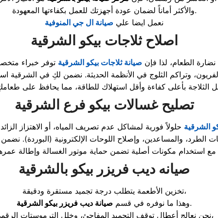
والأكثر أماناً لضمان عودة أجهزتك للعمل بكفاءتها المعهودة.
نعمل ايضا علي
صيانة ال جي المنوفية
اصلاح ثلاجات بيكو
الشرقية
 نضارة الطعام، لذا فإن
صيانة ثلاجات بيكو الشرقية
توفر خبراء متخصص
فريون، وتراكم الثلوج في الأنظمة الحديثة. نضمن لكِ في الشرقية است
تصليح غسالات بيكو فرع
الشرقية
و الشرقية
حلولاً فورية لمشاكل عدم تصريف المياه، أو الاهتزاز الزا
بات الطرد، والمساعدين، وإصلاح اللوحات الإلكترونية (البوردة). نضم
صيانه ديب فريزر بيكو
بالشرقية
تخزين الأطعمة يتطلب درجة تجميد مستقرة ودقيقة،
.
وهذا ما نوفره في قسم
صيانة ديب فريزر بيكو الشرقية
نحن نعالج أعطال توقف التجميد المفاجئ، وخلل الترموستات الرقمي،