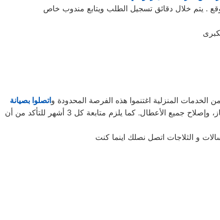
 الخدمات المنزلية اغتنموا هذه الفرصة المحدودة و
اتصلوا بصيانة
لتأخذوا حقكُم في عروض صيانة الأجهزة المنزلية قبل افتراقهُ منَّا! ستحتاجون إلى كل ما تطلبونه من صيانة وتجديد الجهاز، وإصلاح جميع الأعطال. كما يلزم متابعة كل 3 أشهر للتأكد من أن
الات و الثلاجات اتصل نصلك اينما كنت