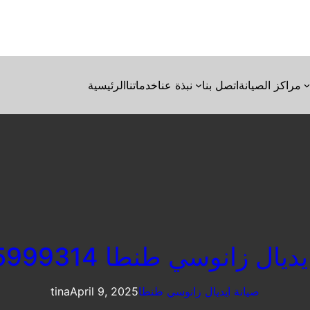
مراكز الصيانة
اتصل بنا
نبذة عنا
خدماتنا
الرئيسية
يال زانوسي طنطا 01095999314
صيانة ايديال زانوسي طنطا
April 9, 2025
tina