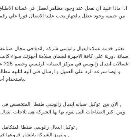
اذا ماذا علينا ان نفعل عند وجود مظاهر لعطل في غسالة الاطباق
من حتمية وجود عطل بالجهاز يجب علينا الاتصال فورا علي رق
تعتبر خدمة عملاء ايديال زانوسي شركة رائدة في مجال صناعة ا
غسالا
و ايضا سرعه الرد علي العميل و ارسال فني اليه لتلبيه مطالب
باستخدام أحدث الأجهزة. حرصاً على جهاز العميل، يتم تسليمه بأفضل حالاته لإرضاء العميل العزيز.
الان من توكيل صيانه ايديال زانوسي طنطا المتخصص فى صيانة ثلاجات وغسالات فى طنطا حيث تعتبر شركة ايديال زانوسي بطنطا من اكبر الشركات فى طنطا فى صيانة الاجهزة الكهربائيه ,
ومن اكبر الصناعات التى تقوم بها بها الشركة هى ثلاجات ايديال
ماركة ايديال زانوسي على يد خبراء الصيانة المعتمدين للماركات العالمية ,
توكيل ايديال زانوسي طنطا المتكام
وتتميز الشركة بانتشار فروعها فى جميع انحاء الجمهوريه حيث يوجد أسرع فريق للوصول الى العملاء على مدار اليوم يصلك الفريق اينما كنت ,