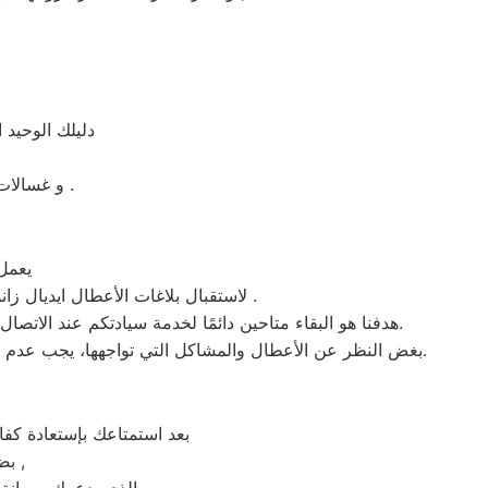
دليلك الوحيد 
و غسالات اطباق ايديال زانوسي مصر و الميكروويف و البوتجازات و الديب فريزر المبردات .
يعمل مرك
، لاستقبال بلاغات الأعطال ايديال زانوسي والشكاوى في طنطا . من الساعة السابعة صباحاً حتى العاشرة مساءً بتوقيت طنطا في منطقة طنطا .
هدفنا هو البقاء متاحين دائمًا لخدمة سيادتكم عند الاتصال برقم خدمة ايديال زانوسي الموحَّد، وهو 01154008110. نحن نؤدي صيانة لأي جهاز من جهزة ايديال زانوسي في طنطا بحضرتكم.
بغض النظر عن الأعطال والمشاكل التي تواجهها، يجب عدم سحب الجهاز تحت أي ظرف من الظروف. يتم تنفيذ الصيانة على يد فنيي ايديال زانوسي في مدينة طنطا بشكلٍ فوري عند حضورهم.
بعد استمتاعك بإستعادة كف
بضمان شامل فترة عام , الضمان الذى يدعمك بالثقة فى جودة خدمة المختص ,