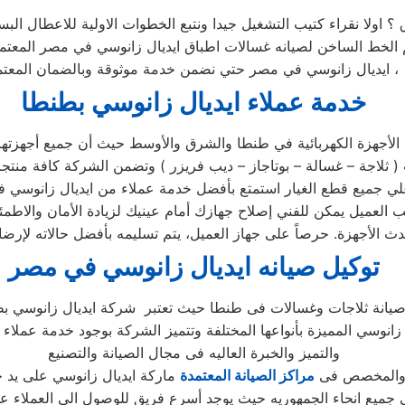
 ؟ اولا نقراء كتيب التشغيل جيدا ونتبع الخطوات الاولية للاعطال ا
م الخط الساخن لصيانه غسالات اطباق ايديال زانوسي في مصر المعت
ايديال زانوسي في مصر حتي نضمن خدمة موثوقة وبالضمان المعتمد ،
خدمة عملاء ايديال زانوسي
بطنطا
لأجهزة الكهربائية في طنطا والشرق والأوسط حيث أن جميع أجهزتها ت
ت ايديال زانوسي في مركز الصيانة الرئيسي وخصم 25٪ علي جميع قطع الغيار استمتع بأفضل خدمة
 العميل يمكن للفني إصلاح جهازك أمام عينيك لزيادة الأمان والاطمئ
توكيل صيانه ايديال زانوسي
في مصر
 زانوسي المميزة بأنواعها المختلفة وتتميز الشركة بوجود خدمة عملا
والتميز والخبرة العاليه فى مجال الصيانة والتصنيع
ل والمخصص فى
مراكز الصيانة المعتمدة