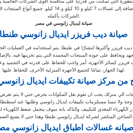
لمتطورة التي تمكّنت من قدرتنا على منافسة أقوى الشركات العالمية و
بما في ذلك الأتوماتيكية والتحميل الأمامي والتحميل العلوي
الشركات بأكمله.
صيانة ايديال زانوسي في مصر
صيانة ديب فريزر ايديال زانوسي
طنطا
ب فريزر وأكثرها انتشارًا في طنطا. يتم استخدامه في العمليات الخا
جهد ويحافظ على جودة المنتجات المجمدة التي يتم تخزينها فيه. بالإض
يب فريزر كسائر الأجهزة، أمر واجب للحفاظ على قدرته في التجميد 
لهذا الجهاز، تمامًا كجميع الأجهزة المنزلية الأخرى، للحفاظ عليها.
 من مركز صيانة تكييفات ايديال زانوس
ات الي منزلك يجب ان تقوم نقل المكوانات بحرص حتي لا يتم تعرض ا
وجة ولا تنسا مستلزمات تكييفات ايديال زانوسي وطلبها عند اسطنطام
الكهرباء المغذي للتكييف والتاكد بانة سوف يتحمل ضغط الكهرباء او 
اشر لشركة ايديال زانوسي طنطا وهذا حتي لا يضيع الضمان ويكون في معظم الاجهز
يانه غسالات اطباق ايديال زانوسي مص