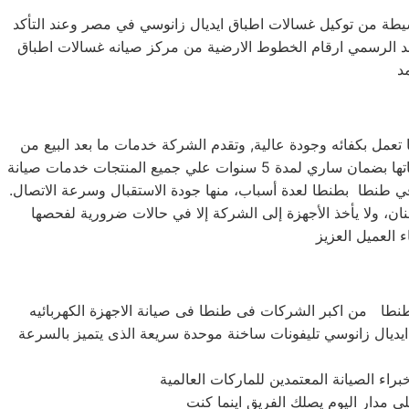
لبسيطة من توكيل غسالات اطباق ايديال زانوسي في مصر وعند التأكد
مد الرسمي ارقام الخطوط الارضية من مركز صيانه غسالات اطباق
عمل بكفائه وجودة عالية, وتقدم الشركة خدمات ما بعد البيع من
صيانة دورية علي كافة الاجهزة لضمان سلامة أجهزتك سواء كانت ( ثلاجة – غسالة – بوتاجاز – ديب فريزر ) وتضمن الشركة كافة منتجاتها بضمان ساري لمدة 5 سنوات علي جميع المنتجات خدمات صيانة
 عملاء من ايديال زانوسي في طنطا بطنطا لعدة أسباب، منها جودة الاستقبال وسرعة الاتصال.
نان، ولا يأخذ الأجهزة إلى الشركة إلا في حالات ضرورية لفحصها
ء ايديال زانوسي تليفونات ساخنة موحدة سريعة الذى يتميز بالسرعة