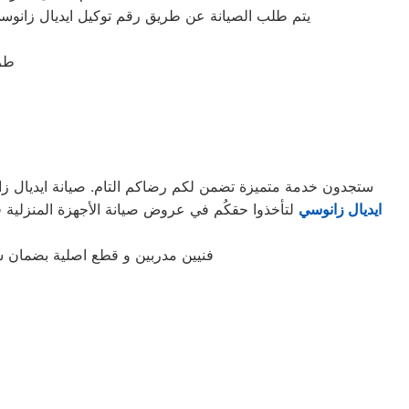
يتم طلب الصيانة عن طريق رقم توكيل ايديال زانوسي الموحد 0235699066 أو الموقع الالكترونى او الارقام المبينة بالموقع . يتم خلال دقائق تسج
طريق
ستجدون خدمة متميزة تضمن لكم رضاكم التام. صيانة ايديال زان
ايديال زانوسي
فنيين مدربين و قطع اصلية بضمان 