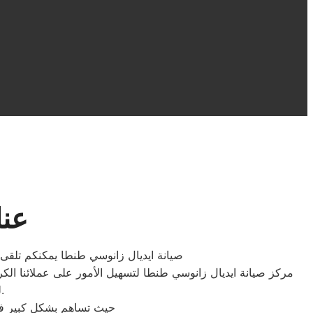
عنا
صيانة ايديال زانوسي طنطا يمكنكم تلقى 
مركز صيانة ايديال زانوسي طنطا لتسهيل الأمور على عملائنا الكر
لتجنب أية شكاوى وضمان تقديم خدمة جيدة للاستفادة المثلى من خدماتنا.
حيث تساهم بشكل كبير في 