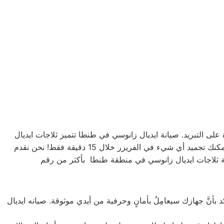
 على التبريد. صيانة ايديال زانوسي في طنطا تتميز ثلاجات ايديال
زانوسي بتشكيلة متنوعة من الأحجام، حيث تتوفر الصغيرة ذات السعة الكبيرة ذات السعة الأكبر لتلبية جميع احتياجات المستخدم . يمكنك تجميد أي شيء في الفريزر خلال 15 دقيقة فقط! نحن نقدم
بأنَّ جهازك سيعامِلُ بأمانٍ وحرفية من أيدي موثوقة. صيانه ايديال