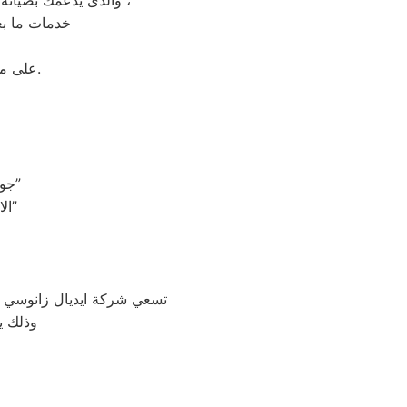
والذى يدعمك بصيانة مجانيه من قبل المختص خلال فترة الضمان مع زيارة بعد فترة للتأكد من سلامه وكفائة الجهاز ،
خدمات ما بعد
على مدار 24 ساعة فى اى وقت استقبال شكوى العملاء والرد عليهم فى اسرع وقت.
“جودة في كل تفاصيل الصيانة: مهندسو ايديال زانوسي يوفرون الأمان والكفاءة”
“الاعتماد على الاحترافية: مهندسو صيانة ايديال زانوسي يحققون الثقة والراحة”
تسعي شركة ايديال زانوسي بج
، وذلك 