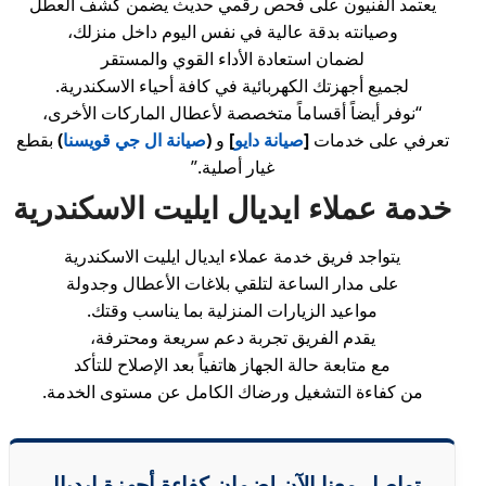
يعتمد الفنيون على فحص رقمي حديث يضمن كشف العطل
وصيانته بدقة عالية في نفس اليوم داخل منزلك،
لضمان استعادة الأداء القوي والمستقر
لجميع أجهزتك الكهربائية في كافة أحياء الاسكندرية.
“نوفر أيضاً أقساماً متخصصة لأعطال الماركات الأخرى،
تعرفي على خدمات
[
صيانة دايو
]
و
(
صيانة ال جي قويسنا
)
بقطع
غيار أصلية.”
خدمة عملاء ايديال ايليت الاسكندرية
يتواجد فريق خدمة عملاء ايديال ايليت الاسكندرية
على مدار الساعة لتلقي بلاغات الأعطال وجدولة
مواعيد الزيارات المنزلية بما يناسب وقتك.
يقدم الفريق تجربة دعم سريعة ومحترفة،
مع متابعة حالة الجهاز هاتفياً بعد الإصلاح للتأكد
من كفاءة التشغيل ورضاك الكامل عن مستوى الخدمة.
تواصل معنا الآن لضمان كفاءة أجهزة ايديال