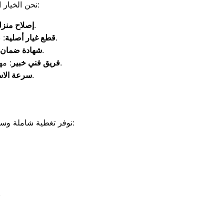
نحن الخيار الموثوق لعملاء محافظة المنوفية عند حدوث أي عطل، وذلك للمزايا الاستثنائية التالية:
: تتم كافة أعمال الصيانة داخل منزلك دون الحاجة لنقل الجهاز.
إصلاح منز
: نلتزم بتركيب المكونات الأصلية المصنعة من شركة ال جي لضمان عمر أطول.
قطع غيار أصلية
: نوفر ضماناً حقيقياً يصل إلى 12 شهراً على قطع الغيار المستبدلة.
شهادة ضمان 
: مهندسون مدربون بأعلى مستوى لكشف الأعطال المعقدة بأجهزة الفحص الحديثة.
فريق فني خبير
: نتميز بتلبية بلاغات الأعطال وفحص الجهاز فور تسجيل الشكوى.
سرعة الاس
نوفر تغطية شاملة وسريعة لمدينة منوف وكافة القرى والوحدات المحلية التابعة لها لضمان وصول الدعم الفني سريعاً:
كافة العزب وال