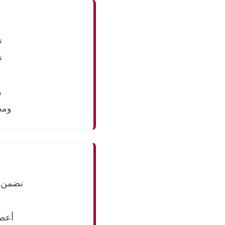
ن
ن
و
ومض
نضمن س
أعطا