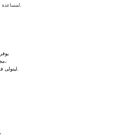
لمساعدة العملاء في التعرف على أسباب الأعطال الشائعة وطرق التعامل معها بشكل صحيح.
يوفر
مجرد تواصلكم، نرسل سيارة مجهزة بقطع غيار أصلية إلى مدينة منوف وقراها،
ليتولى فريقنا فحص الجهاز وإصلاحه بدقة وضمان عودته لكفاءته الأصلية دون الحاجة لنقله.
يعمل فريقنا على تقديم استشارات سريعة للتعامل 