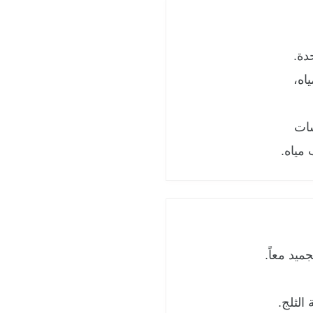
دة.
اه،
شات
مياه.
ميد معاً.
الثلج.