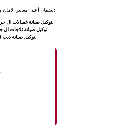
خدمات دعم متخصصة لجميع فئات أجهزة LG لضمان أعلى معايير الأمان والسلامة أثناء التشغيل:
: إصلاح أعطال عدم العصر، طرد المياه، رموز الخطأ، وتغيير المساعدين ورولمان البلي.
توكيل صيانة غسالات ال جي
: معالجة ضعف التبريد، شحن فريون أصلي، وصيانة سخانات إذابة الثلج والنوفرست.
توكيل صيانة ثلاجات ال 
: فحص كفاءة التجميد الفوري وإصلاح أعطال الموتور (الكمبروسر).
توكيل صيانة ديب ف
ن