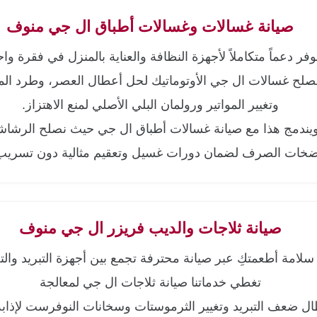
صيانة غسالات وغسالات أطباق ال جي منوف
وفر دعماً متكاملاً لأجهزة النظافة والعناية بالمنزل في فقرة واح
صلح غسالات ال جي الأوتوماتيك لحل أعطال العصر، وطرد المي
وتغيير المواتير ورولمان البلي الأصلي لمنع الاهتزاز.
يندمج هذا مع صيانة غسالات أطباق ال جي حيث نصلح الرشا
خات الصرف لضمان دورات غسيل وتعقيم مثالية دون تسريب 
صيانة ثلاجات والديب فريزر ال جي منوف
لامة أطعمتكِ عبر صيانة محترفة تجمع بين أجهزة التبريد والتج
تغطي خدماتنا صيانة ثلاجات ال جي لمعالجة
ل ضعف التبريد وتغيير الثرموستات وسخانات النوفرست لإذابة 