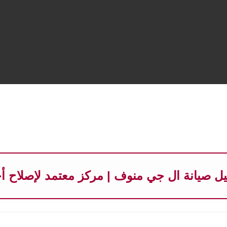
يل صيانة ال جي منوف | مركز معتمد لإصلاح أ