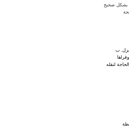
حة
نزل. ب