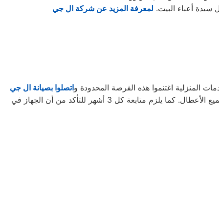
ل سيدة أعباء البيت.
لمعرفة المزيد عن شركة ال جي
ات المنزلية اغتنموا هذه الفرصة المحدودة و
اتصلوا بصيانة ال جي
لتأخذوا حقكُم في عروض صيانة الأجهزة المنزلية قبل افتراقهُ منَّا! ستحتاجون إلى كل ما تطلبونه من صيانة وتجديد الجهاز، وإصلاح جميع الأعطال. كما يلزم متابعة كل 3 أشهر للتأكد من أن الجهاز في