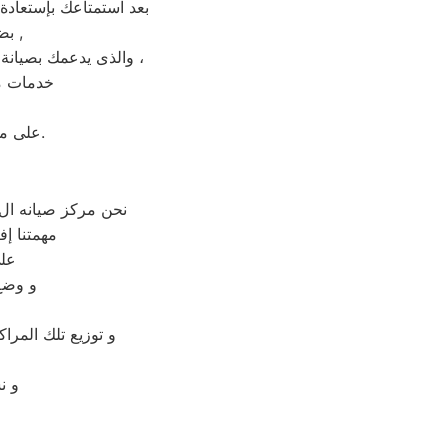
بعد استمتاعك بإستعادة
بضمان شامل فترة عام , الضمان الذى يدعمك بالثقة فى جودة خدمة المختص ,
والذى يدعمك بصيانة مجانيه من قبل المختص خلال فترة الضمان مع زيارة بعد فترة للتأكد من سلامه وكفائة الجهاز ،
خدمات ما
على مدار 24 ساعة فى اى وقت استقبال شكوى العملاء والرد عليهم فى اسرع وقت.
نحن مركز صيانه ال
مهمتنا إ
علي
و وضع
و توزيع تلك المرا
و ن