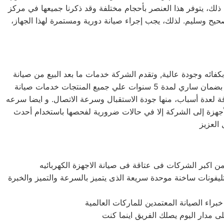
ى ذلك، يتوفر هذا العنصر بأحجام مختلفة وقد ذكرنا جميعها في مركز
يح وسليم. لذلك، يجب إجراء صيانة دورية ومستمرة لهذا الجهاز،
فائه وجودة عالية, وتقدم الشركة خدمات ما بعد البيع من صيانة
دورية علي كافة الاجهزة لضمان سلامة أجهزتك سواء كانت ( ثلاجة – غسالة – بوتاجاز – ديب فريزر ) وتضمن الشركة كافة منتجاتها بضمان ساري لمدة 5 سنوات علي جميع المنتجات خدمات صيانة
ل جي في عتاقة بعتاقة لعدة أسباب، منها جودة الاستقبال وسرعة الاتصال. و ايضا سرعه
 الأجهزة إلى الشركة إلا في حالات ضرورية لفحصها باستخدام أحدث
تليفونات ساخنة موحدة سريعة الذى يتميز بالسرعة والتميز والخبرة