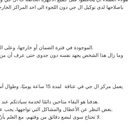
باصلاحها لدى توكيل ال جي دون اللجوء الى احد المراكز الخارجي
الموجودة في فترة الضمان أو خارجها، وعلى الزبائن دفع رسوم خدمة الصيانة في كلتا الحالتين. يقدم المركز فترة ضمان تصل إلى ١٢ شهرا على أجزاء الغيار والصيانة.
وما زال هذا الشخص يجهد نفسه دون جدوى حتى عرف أن من المم
يعمل مركز ال جي في عتاقة لمدة 15 ساعة يوميًا، وطوال أسبوع (15/7)،
هدفنا هو البقاء متاحين دائمًا لخدمة سيادتكم عند الاتصال برقم خدمة ال جي الموحَّد، وهو 01154008110. نحن نؤدي صيانة لأي جهاز من جهزة ال جي في عتاقة بحضرتكم.
بغض النظر عن الأعطال والمشاكل التي تواجهها، يجب عدم سحب الجهاز تحت أي ظرف من الظروف. يتم تنفيذ الصيانة على يد فنيي ال جي في مدينة عتاقة بشكلٍ فوري عند حضورهم.
لا تحتاج سوى لبضع دقائق من وقتهم، مع العلم بأنّ المدة تختلف اعتمادًا على نوع الخلل الموجود. نقوم بصيانة أجهزة ال جي الموجودة في عتاقة فقط، ولا نبيع قطع الغيار لها.