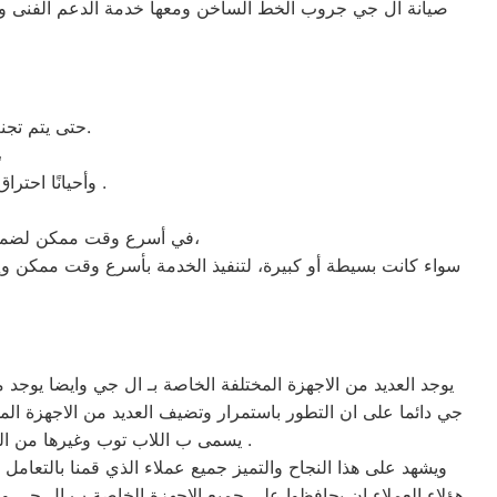
صيانة ال جي جروب الخط الساخن ومعها خدمة الدعم الفنى و 
، حتى يتم تجنب الكثير من المشاكل التي قد تحدث بسبب عدم صيانة الجهاز بشكل دوري وصحيح.
فقد يؤدي ركن الجهاز 
عتاقة .
وأحيانًا احتر
في أسرع وقت ممكن لضمان سلامة المستخدم والجهاز. يقوم عتاقة بإصدار بلاغ صيانة فورية وسريعة في حال حدوث أي خلل،
سواء كانت بسيطة أو كبيرة، لتنفيذ الخدمة بأسرع وقت ممكن وإنق
يوجد العديد من الاجهزة المختلفة الخاصة بـ ال جي وايضا يوج
جي دائما على ان التطور باستمرار وتضيف العديد من الاجهزة المخ
يسمى ب اللاب توب وغيرها من الصناعات المختلفة التي تتواجد وتشهد على نجاح شركة ال جي في العديد من الاجهزة التي تميزت بيها جروب .
ويشهد على هذا النجاح والتميز جميع عملاء الذي قمنا بالتعام
هؤلاء العملاء ان يحافظوا على جميع الاجهزة الخاصة ب ال جي وذ