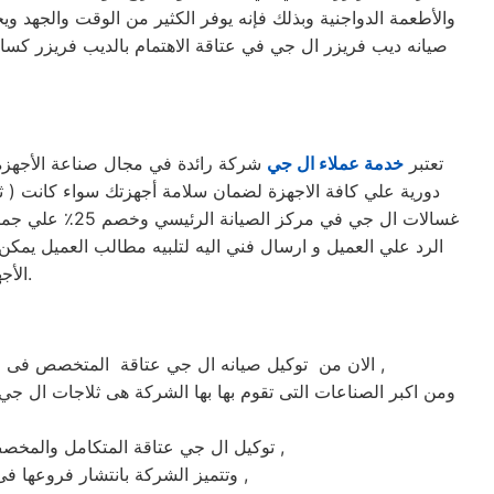
والأطعمة الدواجنية وبذلك فإنه يوفر الكثير من الوقت والجهد وي
صيانه ديب فريزر ال جي في عتاقة الاهتمام بالديب فريزر كسا
تعتبر
خدمة عملاء ال جي
شركة رائدة في مجال صناعة الأجهزة ا
غسالات ال جي 
الرد علي العميل و ارسال فني اليه لتلبيه مطالب العميل يمكن 
الأجهزة. حرصاً على جهاز العميل، يتم تسليمه بأفضل حالاته لإرضاء العميل العزيز.
الان من توكيل صيانه ال جي عتاقة المتخصص فى صيانة ثلاجات وغسالات فى عتاقة حيث تعتبر شركة ال جي بعتاقة من اكبر الشركات فى عتاقة فى صيانة الاجهزة الكهربائيه ,
ومن اكبر الصناعات التى تقوم بها بها الشركة هى ثلاجات ال جي 
ماركة ال جي على يد خبراء الصيانة المعتمدين للماركات العالمية ,
توكيل ال جي عتاقة المتكامل والمخص
وتتميز الشركة بانتشار فروعها فى جميع انحاء الجمهوريه حيث يوجد أسرع فريق للوصول الى العملاء على مدار اليوم يصلك الفريق اينما كنت ,