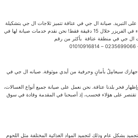
ة على التبريد. صيانة ال جي في عتاقة تتميز ثلاجات ال جي بتشكيلة
متنوعة من الأحجام، حيث تتوفر الصغيرة ذات السعة الكبيرة ذات السعة الأكبر لتلبية جميع احتياجات المستخدم . يمكنك تجميد أي شيء في الفريزر خلال 15 دقيقة فقط! نحن نقدم خدمات صيانة لها في
َ جهازك سيعامِلُ بأمانٍ وحرفية من أيدي موثوقة. صيانه ال جي في
إظهار فخر بلدنا عتاقة. نحن نعمل على صيانة جميع أنواع الغسالات،
، بالإضافة إلى غسالات 7 كيلو و 10 كيلو و 14 كيلو. جميع أنواع المنتجات لا تقتصر على هؤلاء فحسب، إذ أصبحنا في المقدمة وقادة في سوق
جميد بشكل عام وذلك لتجميد المواد الغذائية المختلفة مثل اللحوم