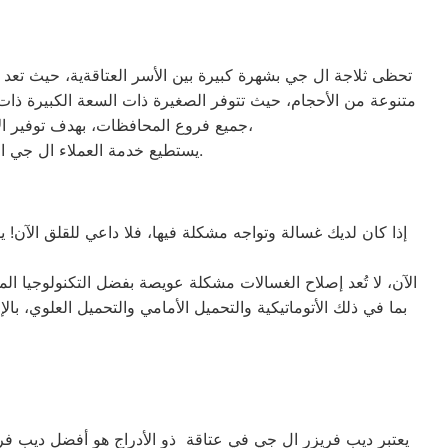
تحظى ثلاجة ال جي بشهرة كبيرة بين الأسر العتاقةية، حيث تعد من
جميع فروع المحافظات، بهدف توفير الأقرب إليك في جميع الأوقات. نظراً لتوفر الخدمة الفنية لصيانة ثلاجات ال جي في منطقة عتاقة بأكثر من رقم،
يستطيع خدمة العملاء ال جي التواصل معنا عبر الأرقام التالية: 01220261030 – 02357100080 – 0235699066 – 01010916814.
إذا كان لديك غسالة وتواجه مشكلة فيها، فلا داعي للقلق الآن! 
الآن، لا تُعد إصلاح الغسالات مشكلة عويصة بفضل التكنولوجيا ال
يعتبر ديب فريزر ال جي في عتاقة ذو الأدراج هو أفضل ديب فريزر