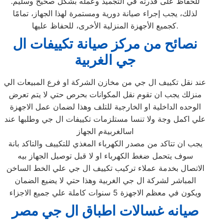
للحفاظ على قدرته في التجميد وعمله بشكل صحيح وسليم.
لذلك، يجب إجراء صيانة دورية ومستمرة لهذا الجهاز، تمامًا
كجميع الأجهزة المنزلية الأخرى، للحفاظ عليها.
نصائح من مركز صيانة تكييفات ال
جي الغربية
عند نقل تكييف ال جي من مخازن الشركة او فرع المبيعات الي
منزلك يجب ان تقوم نقل المكوانات بحرص حتي لا يتم تعرض
الوحده الداخلية او الخارجية للتلف وهذا لضمان عمل الاجهزة
علي اكمل وجة ولا تنسا مستلزمات تكييفات ال جي وطلبها عند
اسالغربيةم الجهاز
يجب ان تتاكد من مصدر الكهرباء المغذي للتكييف والتاكد بانة
سوف يتحمل ضغط الكهرباء او لا قبل توصيل الجهاز بيه
الاتصال بخدمة عملاء تركيب تكييف ال جي علي الخط الساخن
المباشر لشركة ال جي الغربية وهذا حتي لا يضيع الضمان
ويكون في معظم الاجهزة 5 سنوات كاملة علي جميع الاجزاء
صيانه غسالات اطباق ال جي مصر