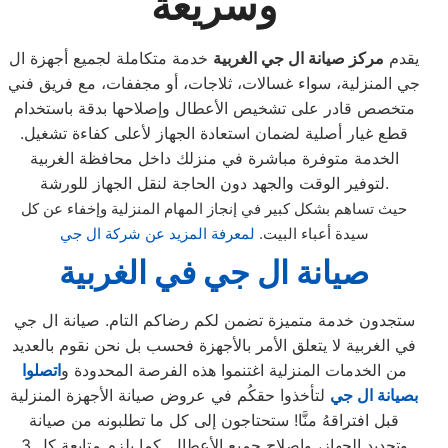
وسريعة
يقدم
مركز صيانة ال جي الغربية
خدمة متكاملة لجميع أجهزة ال
جي المنزلية، سواء غسالات، ثلاجات، أو مجففات، مع فريق فني
متخصص قادر على تشخيص الأعطال وإصلاحها بدقة باستخدام
قطع غيار أصلية لضمان استعادة الجهاز لأعلى كفاءة تشغيل.
الخدمة متوفرة مباشرة في منزلك داخل محافظة الغربية
لتوفير الوقت والجهد دون الحاجة لنقل الجهاز للورشة.
حيث تساهم بشكل كبير في إنجاز المهام المنزلية وإخفاء عن كل
سيدة أعباء البيت.
لمعرفة المزيد عن شركة ال جي
صيانة ال جي
في الغربية
ستجدون خدمة متميزة تضمن لكم رضاكم التام. صيانة ال جي
في الغربية لا يتعلق الأمر بالأجهزة فحسب بل نحن نقوم بالعديد
من الخدمات المنزلية اغتنموا هذه الفرصة المحدودة و
اتصلوا
بصيانة ال جي
لتأخذوا حقكُم في عروض صيانة الأجهزة المنزلية
قبل افتراقهُ منَّا! ستحتاجون إلى كل ما تطلبونه من صيانة
وتجديد الجهاز، وإصلاح جميع الأعطال. كما يلزم متابعة كل 3