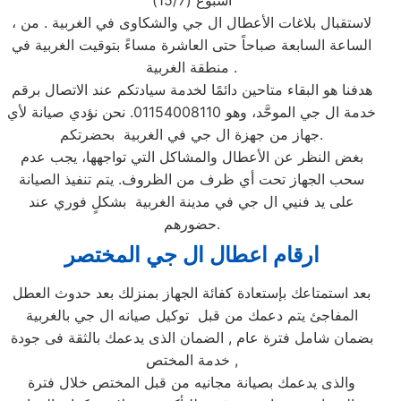
أسبوع (15/7)
، لاستقبال بلاغات الأعطال ال جي والشكاوى في الغربية . من
الساعة السابعة صباحاً حتى العاشرة مساءً بتوقيت الغربية في
منطقة الغربية .
هدفنا هو البقاء متاحين دائمًا لخدمة سيادتكم عند الاتصال برقم
خدمة ال جي الموحَّد، وهو 01154008110. نحن نؤدي صيانة لأي
جهاز من جهزة ال جي في الغربية بحضرتكم.
بغض النظر عن الأعطال والمشاكل التي تواجهها، يجب عدم
سحب الجهاز تحت أي ظرف من الظروف. يتم تنفيذ الصيانة
على يد فنيي ال جي في مدينة الغربية بشكلٍ فوري عند
حضورهم.
ارقام اعطال ال جي
المختصر
بعد استمتاعك بإستعادة كفائة الجهاز بمنزلك بعد حدوث العطل
المفاجئ يتم دعمك من قبل توكيل صيانه ال جي بالغربية
بضمان شامل فترة عام , الضمان الذى يدعمك بالثقة فى جودة
خدمة المختص ,
والذى يدعمك بصيانة مجانيه من قبل المختص خلال فترة