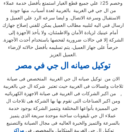
وخصم 25٪ علي جميع قطع الغيار استمتع بأفضل خدمة عملاء
من ال جي في الغربية بالغربية لعدة أسباب، منها جودة
الاستقبال وسرعة الاتصال. و ايضا سرعه الرد علي العميل و
ارسال فني اليه لتلبيه مطالب العميل يمكن للفني إصلاح جهازك
أمام عينيك لزيادة الأمان والاطمئنان، ولا يأخذ الأجهزة إلى
الشركة إلا في حالات ضرورية لفحصها باستخدام أحدث الأجهزة.
حرصاً على جهاز العميل، يتم تسليمه بأفضل حالاته لإرضاء
العميل العزيز.
توكيل صيانه ال جي
في مصر
الان من توكيل صيانه ال جي الغربية المتخصص فى صيانة
ثلاجات وغسالات فى الغربية حيث تعتبر شركة ال جي بالغربية
من اكبر الشركات فى الغربية فى صيانة الاجهزة الكهربائيه ,
ومن اكبر الصناعات التى تقوم بها بها الشركة هى ثلاجات ال
جي المميزة بأنواعها المختلفة وتتميز الشركة بوجود خدمة
عملاء ال جي تليفونات ساخنة موحدة سريعة الذى يتميز
بالسرعة والتميز والخبرة العاليه فى مجال الصيانة والتصنيع
توكيل ال جي الغربية المتكامل والمخصص فى
مراكز