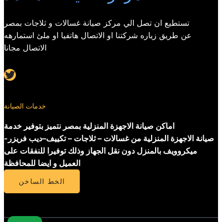
تستطيع ان تصل الي مركز صيانة غسالات و ثلاجات بمصر
عن طريق زياره شركتنا او الاتصال هاتفيا او ملئ استمارهه
الاتصال مجانا
Twitter
خدمات الصيانة
اماكن صيانة الاجهزة المنزلية بمصر نتميز بتوفير خدمة
صيانة الاجهزة المنزلية من غسالات – ثلاجات – تكييف–ديب فريزر-
ميكروويف بالمنزل دون نقل الجهاز وذلك توفيرا للنفقات على
العميل و ايضا للمحافظة
الخط الساخن