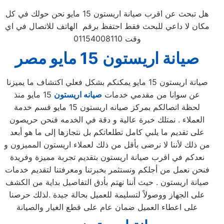
هل تبحث عن اقرب صيانة اريستون 15 مايو نحن حولك في كل
مكان لا داعي للبحث فقط احتفظ برقم الهاتف للاتصال في اي
وقت 01154008110
صيانة
اريستون
15 مايو
مصر
صيانة اريستون 15 مايو يمكنكم بشكل فعلي اكتشاف ما يميزنا
عن سوانا من مقدمي خدمات
صيانه اريستون
15 مايو منذ
لحظة اتصالكم بمركز صيانه اريستون 15 مايو قسم خدمة
العملاء . نمتلك خبرة عالية و دقة في الخدمه فنحن حريصون
على تقديم ما يلبي كامل تطلعاتكم بل نتجازها إلى ما هو أبعد
من ذلك لأننا لا نرضى بأقل من ذلك لعملاء اريستون المميزون و
نعدكم في اقرب صيانة اريستون بتقديم تجربة مميزة وفريدة
فنحن نعمل من أجلكم ونستثمر بخبرتنا ومعرفتنا لتقديم خدمات
صيانة اريستون . حيث أننا نهتم بأدق التفاصيل بداية من الكشف
على الجهاز ووصولاً لتسليمة للعميل بحالة جيدة .لذلك حرصنا
على اعطاء العميل ضمان عام على قطع الغيار والصيانة