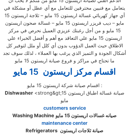
الدعم الفني لصيانة اريستون 15 مايو من منكم لا يحب أن
يتعامل مع فنيين محترفين للتعامل مع أي عطل أو مشكلة في
أي جهاز كهربائي غسالة اريستون 15 مايو – ثلاجة اريستون 15
مايو – ديب فريزر اريستون 15 مايو – غسالة صحون اريستون
15 مايو و من أجل رغبتك عزيزي العميل نحرص في مركز
اريستون 15 مايو علي التعاقد مع أهم و أفضل الخبراء علي
الاطلاق حيث العمل الدؤوب بدون أي كلل أو ملل لتوفير كل
أشكال الجودة و التميز الذي يرغب بها العملاء ، لذلك سوف تجد
ما تحتاج في مراكز و فروع صيانة اريستون 15 مايو
اقسام مركز اريستون 15 مايو
اقسام صيانة شركة اريستون 15 مايو :
<strong&gt;صيانة غسالة اطباق اريستون 15
Dishwasher
مايو
customers service
صيانه غسالات اريستون 15 مايو
Washing Machine
maintenance center
صيانة ثلاجات اريستون
Refrigerators