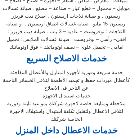
مبيعات . معارض . اماكن . اسعار – اجهزة – اصلاح – اصلاح –
موبايل – محمول – قطع غيار – صناعة – مصنع . صيانة غسالات
اريستون . و صيانة ثلاجات اريستون . اصلاح ديب فريزر
اريستون 15 مايو . صيانة غسالات اطباق اريستون . و صيانة
الثلاجات : نوفروست – عادية – 3 باب . صيانة ديب فريزر :
افقي– رأسي – نوفروست . صيانة غسالات الملابس : تحميل
امامي – تحميل علوي – نصف اوتوماتيك – فوق اوتوماتيك
خدمات الاصلاح السريع
خدمة سريعة وفورية لأجهزة المنازل وللأعطال المفاجئة
كأعطال مبردات حفظ و تجميد الأطعمة لتلافي الخسائر الناجمة
عن التأخر فى الاصلاح
خدمات استبدال الاجهزة
ملاحظة ومتابعة خاصة لاجهزة شركتك بمواعيد ثابتة ودورية
لتلافي الاعطال ولتقليل تكلفة استبدال واستهلاك الاجهزة
الخاصة شركتك
خدمات الاعطال داخل المنزل