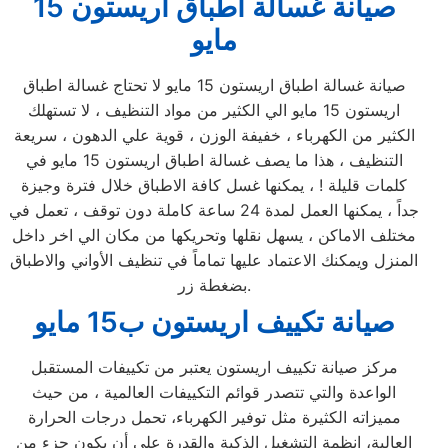
صيانة غسالة اطباق اريستون 15
مايو
صيانة غسالة اطباق اريستون 15 مايو لا تحتاج غسالة اطباق
اريستون 15 مايو الي الكثير من مواد التنظيف ، لا تستهلك
الكثير من الكهرباء ، خفيفة الوزن ، قوية علي الدهون ، سريعة
التنظيف ، هذا ما يصف غسالة اطباق اريستون 15 مايو في
كلمات قليلة ! ، يمكنها غسل كافة الاطباق خلال فترة وجيزة
جداً ، يمكنها العمل لمدة 24 ساعة كاملة دون توقف ، تعمل في
مختلف الاماكن ، يسهل نقلها وتحريكها من مكان الي اخر داخل
المنزل ويمكنك الاعتماد عليها تماماً في تنظيف الأواني والاطباق
بضغطة زر.
صيانة تكييف اريستون ب15 مايو
مركز صيانة تكييف اريستون يعتبر من تكييفات المستقبل
الواعدة والتي تتصدر قوائم التكييفات العالمية ، من حيث
مميزاته الكثيرة مثل توفير الكهرباء، تحمل درجات الحرارة
العالية، انظمة التشغيل الذكية والقدرة علي أن يكون جزء من