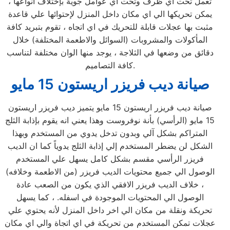
تعمل تحت اي ظرف وتحت اي عوامل جوية بإختلاف انواعها ،
يمكن تحريكها الي اي مكان داخل المنزل لإحتوائها علي قاعدة
مثبت بها عجلات قابلة للتحريك في اي اتجاه ، تقوم بتبريد كافة
المأكولات والمشروبات (السوائل والاطعمة المختلفة) خلال
دقائق من وضعها في الثلاجة ، يوجد منها الوان مختلفة لتناسب
كافة التصاميم.
صيانة ديب فريزر اريستون 15 مايو
صيانة ديب فريزر اريستون 15 مايو يتميز ديب فريزر اريستون
15 مايو (الرأسي) بأنة نوفروست وهذا يعني انه يقوم بإذابة الثلج
المتراكم بشكل آلي وبدون تدخل يدوي من المستخدم وبهذا
الشكل لن يضطر المستخدم إلي إذابة الثلج يدوياً كما ان الديب
فريزر الرأسي مقسم بشكل كامل يسهل علي المستخدم
الوصول الي جميع محتويات الديب فريزر (من الاطعمة وخلافه)
، خلاف الديب فريزر الافقي الذي يكون من الصعب عادة
الوصول الي المحتويات الموجودة في اسفله. ، كما يسهل
تحريكة ونقلة من مكان الي اخر داخل المنزل لأنه يحتوي علي
عجلات تمكن المستخدم من تحريكة في اي اتجاة والي اي مكان