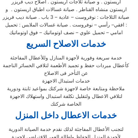
اريستون . و صيانة ثلاجات اريستون . اصلاح ديب فريزر
اريستون منشاه القناطر . صيانة غسالات اطباق اريستون . و
صيانة الثلاجات : نوفروست – عادية – 3 باب . صيانة ديب فريزر
: افقي– رأسي – نوفروست . صيانة غسالات الملابس : تحميل
امامي – تحميل علوي – نصف اوتوماتيك – فوق اوتوماتيك
خدمات الاصلاح السريع
خدمة سريعة وفورية لأجهزة المنازل وللأعطال المفاجئة
كأعطال مبردات حفظ و تجميد الأطعمة لتلافي الخسائر الناجمة
عن التأخر فى الاصلاح
خدمات استبدال الاجهزة
ملاحظة ومتابعة خاصة لاجهزة شركتك بمواعيد ثابتة ودورية
لتلافي الاعطال ولتقليل تكلفة استبدال واستهلاك الاجهزة
الخاصة شركتك
خدمات الاعطال داخل المنزل
لتجنب الأعطال المفاجئة لذلك نقدم خدمة الصيانة الدورية
لأجهزة المنزل للحفاظ وإطالة العمر الافتراضي لاجهزة