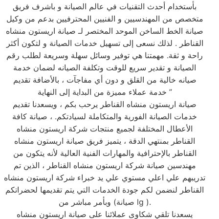
بأستخدام أحدث التقنيات في عالم الصيانة و باشرف فريق
متخصص من المهندسيين و الفنيين المحترفيين بدعم من وكيل
صيانة الخط الساخن الموحد المختصر لـ صيانة اريستون منشاه
القناطر . لذلك نسعى إلى تسهيل خدمات الصيانة و لتكون أكثر
راحة و ثقة. مهمتنا هي توفير وسائل سهلة وسريعة لطلب رقم
الصيانة و تقدير سريع للوقت وتكلفة الصيانه لضمان خدمة
صيانه خالية من القلق و دون أي مفاجآت ، بالأضافة تقديم
خدمة عملاء مميزة من البداية إلى النهاية ”
صيانة اريستون منشاه القناطر يرحب بكم ، ويسعدنا تقديم
خدمات الصيانة الفورية والمتكاملة لسيادتكم. ، صيانة كافة
الأعطال المختلفة لجميع منتجات شركة اريستون منشاه
القناطر بمنتهي الدقة ، يتميز فريق صيانة اريستون منشاه
القناطر بالإحترافية والمهارات الفنية العالية لأنه يتكون من
مهندسين صيانة شركة اريستون منشاه القناطر ، الذين تم
تدريبهم علي اعلي مستوي علي يد خبراء شركة اريستون منشاه
القناطر لنضمن لكم جودة الخدمات التي يتم تقديمها لحضراتكم
وبأمر مباشر من (صيانة lg ).
يسعدنا تلقي شكاوى عملائنا على صيانة اريستون منشاه