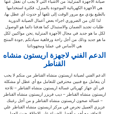
صيانة الأجهزة المنزلية: من الأشياء التي لا يجب أن نغفل عنها
هي الأجهزة الكهربائية الموجودة بالمنزل، فكثرة استخدامها
بالطبع يؤدي مع مرور الوقت إلى تلفها أو حدوث أي عطل بها،
لذا كان من الضروري اجراء بعض أعمال الصيانة الدورية
طلبات تجديد الضمان والاستبدال كما هدفنا دائما هو الوصول
لكل ما هو جديد في مجال الأجهزة المنزلية ,نحن مواكبين لكل
ما هو جديد وذلك من أجل راحة ورفاهية سيادتكم ,جودة المنتج
هي الأساس في عملنا ومجهوداتنا
الدعم الفني لاجهزة اريستون منشاه
القناطر
الدعم الفني لصيانة اريستون منشاه القناطر من منكم لا يحب
أن يتعامل مع فنيين محترفين للتعامل مع أي عطل أو مشكلة
في أي جهاز كهربائي غسالة اريستون منشاه القناطر – ثلاجة
اريستون منشاه القناطر – ديب فريزر اريستون منشاه القناطر
– غسالة صحون اريستون منشاه القناطر و من أجل رغبتك
عزيزي العميل نحرص في مركز اريستون منشاه القناطر علي
التعاقد مع أهم و أفضل الخبراء علي الاطلاق حيث العمل