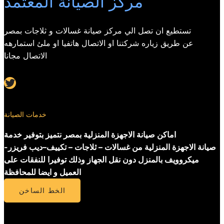
مركز الصيانة المعتمد
تستطيع ان تصل الي مركز صيانة غسالات و ثلاجات بمصر
عن طريق زياره شركتنا او الاتصال هاتفيا او ملئ استمارهه
الاتصال مجانا
Twitter
خدمات الصيانة
اماكن صيانة الاجهزة المنزلية بمصر نتميز بتوفير خدمة
صيانة الاجهزة المنزلية من غسالات – ثلاجات – تكييف–ديب فريزر-
ميكروويف بالمنزل دون نقل الجهاز وذلك توفيرا للنفقات على
العميل و ايضا للمحافظة
الخط الساخن