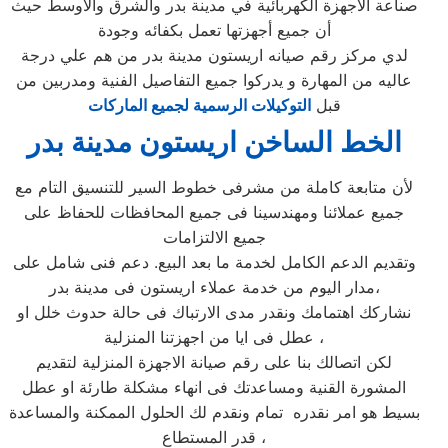
صناعة الأجهزة الكهربائية في مدينة بدر والشرق والأوسط حيث
أن جميع أجهزتها تعمل بكفائه وجودة
لدي مركز رقم صيانه اريستون مدينة بدر من هم علي درجة
عاليه من المهارة و يدركوا جميع التفاصيل الفنية ومدربين من
قبل
التوكيلات الرسمية لجميع الماركات
الخط الساخن اريستون مدينة بدر
لأن متابعة كاملة من مشرفى خطوط السير للتنسيق التام مع
جميع عملائنا ومهندسينا فى جميع المحافظات للحفاظ على
جميع الالتزامات
وتقديم الدعم الكامل لخدمة ما بعد البيع. دعم فنى شامل على
مدار اليوم من خدمة عملاء اريستون فى مدينة بدر،
نشاركك اهتمامك ونقدر مدى الارتباك فى حالة حدوث خلل او
عطل فى ايا من اجهزتنا المنزلية ،
لكن اتصالك بنا على رقم صيانة الاجهزة المنزلية لتقديم
المشورة القنية ومساعدتك فى انهاء مشكلة طارئة او عطل
بسيط هو امر نقدره تمام ونقدم لك الحلول الممكنة والمساعدة
قدر المستطاع ،