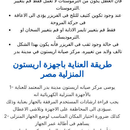
فأن العطل يكون من الثرموستات لا تعمل فقط قم بتغيير
الثرموستات.
عند وجود تكوين كثيف للثلج فى الفريزر يؤدى الى الاعاقة
فى حركة المروحة
فقط قم بتغيير تايمر الاذابة او قم بتغيير السخان او
الثرموديسك.
فى حالة وجود ثقب فى الفريزر فأنه يكون بهذا الشكل
تالف ولابد من تغييره. مركز صيانة اريستون في مدينة بدر
طريقة العناية باجهزة اريستون
المنزلية مصر
1- يوصى مركز صيانه اريستون مدينة بدر المعتمد للعناية
بالأجهزة المنزلية الكهربائية انه
يجب قراءة ارشادات المستخدم المرفقة بالجهاز بعناية وذلك
سيؤدى الى المحاظفة على الاجهزة وتلاشى الاعطال.
2- كذلك ضرورة اختيار المكان المناسب لوضع الجهاز المنزلى
يساهم فى أطالة عمر الجهاز