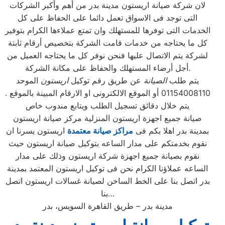
لان شركة صيانة اريستون مدينة بدر من أهم وأكبر الشركات
التى توجد فى الاسواق تعمل دائما على الحفاظ على كل
الخدمات التى توفرها للمستهلك وان تمتع عملاءها الكرام بتوفير
كل ما يحتاجه من خدمات قامت الشركة بتخصيص أرقام ثابتة
لشركة يتم الاتصال عليها فنحن نوفر كل ما يحتاجه العميل من
أجل أرضاء المستهلك والحفاظ على مكانة الشركة.
يتم طلب
الصيانة
عن طريق رقم توكيل
اريستون
الموحد
01154008110 أو الموقع الالكترونى او الارقام المبينة بالموقع .
يتم خلال دقائق تسجيل الطلب ويتابع مندوب خاص
صيانة جميع اجهزة اريستون المنزلية مركز صيانة اريستون
بمدينة بدر اهلا بكم فى
مراكز صيانة معتمدة
اريستون يسرنا ان
نقوم بخدمتكم على مدار الساعه بتوكيل صيانة اريستون حيث
نقوم بصيانة جميع اجهزة شركة اريستون وذلك على مدار
الساعه عملاؤنا الكرام نحن فى توكيل اريستون المعتمد بمدينة
بدر اتصل بنا على الخط الساخن لصيانة غسالات اريستون اتصل
بنا…
مدينة بدر – طريق القاهرة السويس، بدر