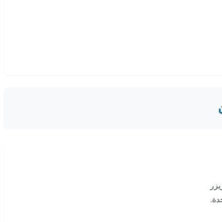
يزر
دة.