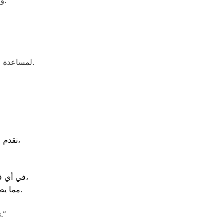
والاطلاع على خدمات الصيانة والدعم الفني المتاحة في مختلف المحافظات.
لمساعدة العملاء في التعرف على أسباب الأعطال الشائعة وطرق التعامل معها بشكل صحيح.
نقدم خدمة احترافية في صيانة اريستون بسيون بمختلف أنواعها من غسالات، ثلاجات،
في أي قرية أو منطقة تابعة لمركز بسيون لتشخيص العطل وإصلاحه فوراً في نفس اليوم،
مما يضمن استعادة الكفاءة التشغيلية الفائقة للجهاز دون الحاجة لنقله وخسارة الوقت.
بقطع غيار أصلية.”
ت