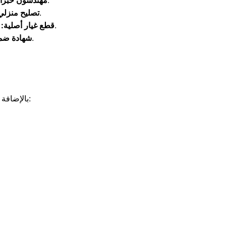
يمتلك فريقنا خبرة طويلة تمكنه من التعامل مع أعطال اريستون المعقدة.
مهندسون خبراء
تتم كافة أعمال الفحص والإصلاح بالكامل داخل منزلك دون نقل الجهاز.
تصليح منزلي
لا نستخدم سوى قطع الغيار المعتمدة لضمان العمر الافتراضي الطويل للجهاز.
قطع غيار أصلية:
يمنح المركز العميل ضماناً حقيقياً على الصيانة والأجزاء المستبدلة.
شهادة ضم
بالإضافة إلى كافة الوحدات المحلية والقرى التابعة للمركز لضمان الوصول إليكم أينما كنتم: