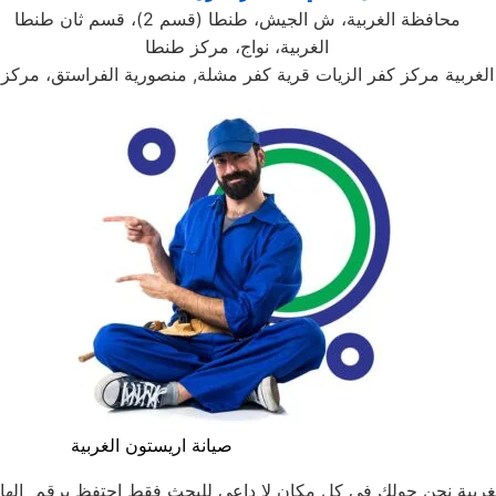
محافظة الغربية، ش الجيش، طنطا (قسم 2)، قسم ثان طنطا
الغربية، نواج، مركز طنطا
لغربية مركز كفر الزيات قرية كفر مشلة, منصورية الفراستق، مركز 
صيانة اريستون الغربية
ية نحن حولك في كل مكان لا داعي للبحث فقط احتفظ برقم الهاتف للاتصا