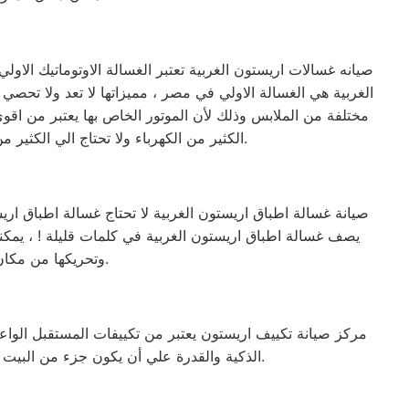
الغربية هي الغسالة الاولي في مصر ، مميزاتها لا تعد ولا تحصي
مختلفة من الملابس وذلك لأن الموتور الخاص بها يعتبر من اقو
الكثير من الكهرباء ولا تحتاج الي الكثير من مواد التنظيف ، لأن البرنامج الخاص بها مصمم ومبرمج بشكل ذكي جداً يجعلها تكون الاختيار الاول للبيت المصري.
وتحريكها من مكان الي اخر داخل المنزل ويمكنك الاعتماد عليها تماماً في تنظيف الأواني والاطباق بضغطة زر.
الذكية والقدرة علي أن يكون جزء من البيت الذكي (القدرة علي الإتصال بخدمة الواي فاي) والكثير الكثير من المميزات الاخري التي تميزه عن غيرة من التكييفات.