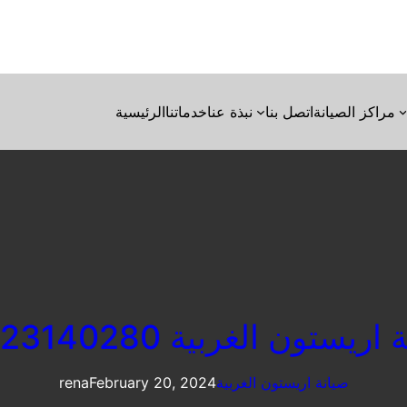
مراكز الصيانة
اتصل بنا
نبذة عنا
خدماتنا
الرئيسية
ريستون الغربية 01023140280
صيانة اريستون الغربية
February 20, 2024
rena