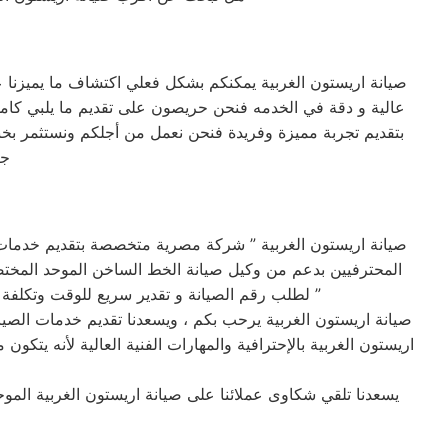
صيانة اريستون الغربية يمكنكم بشكل فعلي اكتشاف ما يميزن
عالية و دقة في الخدمه فنحن حريصون على تقديم ما يلبي كامل 
بتقديم تجربة مميزة وفريدة فنحن نعمل من أجلكم ونستثمر بخبرت
جي
صيانة اريستون الغربية ” شركة مصرية متخصصة بتقديم خدمات 
المحترفيين بدعم من وكيل صيانة الخط الساخن الموحد المختصر
لطلب رقم الصيانة و تقدير سريع للوقت وتكلفة الصيانه لضمان خدمة صيانه خالية من القلق و دون أي مفاجآت ، بالأضافة تقديم خدمة عملاء مميزة من البداية إلى النهاية ”
صيانة اريستون الغربية يرحب بكم ، ويسعدنا تقديم خدمات الصيان
اريستون الغربية بالإحترافية والمهارات الفنية العالية لأنه ي
يسعدنا تلقي شكاوى عملائنا على صيانة اريستون الغربية الم