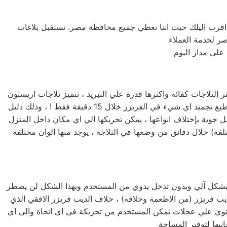
 اقرب اليلك حيث اننا نغطي جميع محافظة مصر. نستقبل بلاغات
على مدار اليوم
خدمة صيانة ثلاجات اريستون الغربية تعد ثلاجة اريستون الغربية من اكثر الثلاجات شهرة واستخداماً في البيوت المصرية ، وذلك لأنها اكثر الثلاجات كفائة واكثرها قدرة علي التبريد ، تتميز ثلاجات اريستون
الغربية بأحجامها المختلفة فمنها صغيرة الحجم بسعة كبيرة ومنها الكبيرة بسعة اكبر لتناسب جميع متطلبات المستخدم المصري ، تستطيع تجميد اي شيء في الفريزر خلال 15 دقيقة فقط ! ، وذلك دليل
ل جوية بإختلاف انواعها ، يمكن تحريكها الي اي مكان داخل المنزل
تلفة) خلال دقائق من وضعها في الثلاجة ، يوجد منها الوان مختلفة
صيانة ديب فريزر اريستون الغربية يتميز ديب فريزر اريستون الغربية (الرأسي) بأنة نوفروست وهذا يعني انه يقوم بإذابة الثلج المتراكم بشكل آلي وبدون تدخل يدوي من المستخدم وبهذا الشكل لن يضطر
يب فريزر (من الاطعمة وخلافه) ، خلاف الديب فريزر الافقي الذي
حتوي علي عجلات تمكن المستخدم من تحريكة في اي اتجاة والي اي