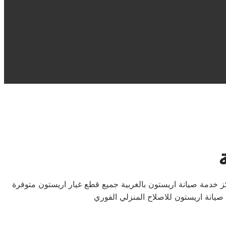
اهلا بكم في صيانة اريستون الغربية هنا يمكنكم عمل الصيانة اللازمة لمنتجات اريستون بالغربية وبقطع غيار اريستون الاصلية من مركز خدمة صيانة اريستون بالغربية جميع قطع غيار اريستون متوفرة
يانة اريستون للاصلاح المنزلي الفوري