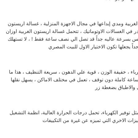
صيانه غسالات اريستون الغربية تعتبر الغسالة الاوتوماتيك الاولي التي تم إنتاجها في العالم ! ، وذلك دليل علي عراقة شركة اريستون الغربية ومدي إبداعها في مجال الاجهزة المنزلية ، غسالة اريستون
ر في الغسالات الاوتوماتيك ، تتحمل غسالة اريستون الغربية اوزان
لابس بسرعة عاليه جداً قد تصل الي نصف ساعة فقط ! ، لا تستهلك
صيانة غسالة اطباق اريستون الغربية لا تحتاج غسالة اطباق اريستون الغربية الي الكثير من مواد التنظيف ، لا تستهلك الكثير من الكهرباء ، خفيفة الوزن ، قوية علي الدهون ، سريعة التنظيف ، هذا ما
 غسالة اطباق اريستون الغربية في كلمات قليلة ! ، يمكنها غسل كافة الاطباق خلال فترة وجيزة جداً ، يمكنها العمل لمدة 24 ساعة كاملة دون توقف ، تعمل في مختلف الاماكن ، يسهل نقلها
مركز صيانة تكييف اريستون يعتبر من تكييفات المستقبل الواعدة والتي تتصدر قوائم التكييفات العالمية ، من حيث مميزاته الكثيرة مثل توفير الكهرباء، تحمل درجات الحرارة العالية، انظمة التشغيل