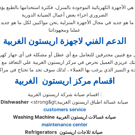
ا هي الأجهزة الكهربائية الموجودة بالمنزل، فكثرة استخدامها بالطبع
الضروري اجراء بعض أعمال الصيانة الدورية
 ما هو جديد في مجال الأجهزة المنزلية ,نحن مواكبين لكل ما هو جد
عملنا ومجهوداتنا
الدعم الفني لاجهزة اريستون الغربية
ل مع فنيين محترفين للتعامل مع أي عطل أو مشكلة في أي جهاز كهربا
تك عزيزي العميل نحرص في مركز اريستون الغربية علي التعاقد مع 
ة و التميز الذي يرغب بها العملاء ، لذلك سوف تجد ما تحتاج في مراك
اقسام مركز اريستون الغربية
اقسام صيانة شركة اريستون الغربية :
<strong&gt;صيانة غسالة اطباق اريستون الغربية
Dishwasher
customers service
صيانه غسالات اريستون الغربية
Washing Machine
maintenance center
صيانة ثلاجات اريستون
Refrigerators