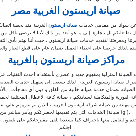
صيانة
اريستون
الغربية
مصر
ا عن سوانا من مقدمي خدمات
صيانه اريستون
الغربية منذ لحظة اتصالك
تطلعاتكم بل نتجازها إلى ما هو أبعد من ذلك لأننا لا نرضى بأقل م
نا ومعرفتنا لتقديم خدمات صيانة اريستون . حيث أننا نهتم بأدق الت
دة .لذلك حرصنا على اعطاء العميل ضمان عام على قطع الغيار والصي
مراكز صيانة اريستون بالغربية
الصيانة المنزلية بمفهوم جديد و عصري بأستخدام أحدث التقنيات ف
 لـ صيانة اريستون الغربية . لذلك نسعى إلى تسهيل خدمات الصيانة 
ة الفورية والمتكاملة لسيادتكم. ، صيانة كافة الأعطال المختلفة لجمي
تكون من مهندسين صيانة شركة اريستون الغربية ، الذين تم تدريبهم عل
الخدمات التي يتم تقديمها لحضراتكم وبأمر مباشر من (صيانة lg ).
وحدة والتعامل معها باحتراف كما يسعدنا تلقى مقترحاتكم على تليفو
اجلكم