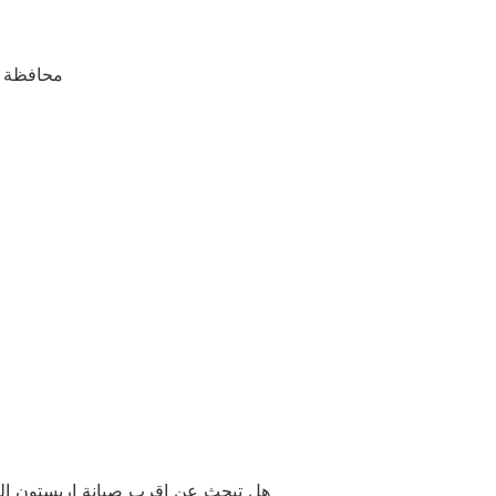
محافظة ا
هل تبحث عن اقرب صيانة اريستون الغرب