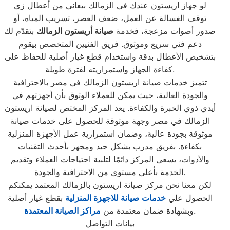
لو جهاز اريستون عندك في الزمالك بيعاني من أعطال زي
توقف الغسالة عن العمل، ضعف العصر، تسريب المياه، أو
صدور أصوات مزعجة، فخدمة
صيانة أريستون الزمالك
بتقدّم لك
دعم فني سريع وموثوق. فريق الفنيين المتخصص بيقوم
بتشخيص الأعطال بدقة واستخدام قطع غيار أصلية للحفاظ على
كفاءة الجهاز واستمراريته لفترة طويلة.
تتميز خدمات صيانة اريستون الزمالك في مصر بالاحترافية
والجودة العالية، حيث يمكن للعملاء الوثوق بأن أجهزتهم في
أيدي ذوي الخبرة والكفاءة. يعد المركز المختص لصيانة اريستون
الزمالك في مصر وجهة موثوقة للحصول على خدمات صيانة
موثوقة بجودة عالية، وضمان استمرارية عمل الأجهزة المنزلية
بكفاءة. بفريق مدرب بشكل جيد ومجهز بأحدث التقنيات
والأدوات، يسعى المركز دائمًا لتلبية احتياجات العملاء وتقديم
الخدمة بأعلى مستوى من الاحترافية والجودة.
لكن معنا نحن مركز صيانة اريستون بالزمالك المعتمد يمكنكم
الحصول علي
خدمات صيانة للاجهزة المنزلية
بقطع غيار أصلية
.
وبشهادة ضمان معتمدة من
مراكز الصيانة المعتمدة
بيانات التواصل