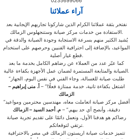
0235699066
آراء عملائنا
نفتخر بثقة عملائنا الكرام الذين شاركونا تجاربهم الإيجابية بعد
الاستفادة من خدمات مركز صيانة وستنجهلوس الزمالك.
يُشيد الكثير منهم بسرعة الاستجابة وجودة الصيانة والدقة في
المواعيد، بالإضافة إلى احترافية الفنيين وحرصهم على استخدام
قطع غيار أصلية.
كما عبّر عدد من العملاء عن رضاهم الكامل بخدمة ما بعد
الصيانة والمتابعة المستمرة لضمان عمل الأجهزة بكفاءة عالية.
“طلبت صيانة للغسالة، وجاء الفني في نفس اليوم، الجهاز
اشتغل بكفاءة تانية، خدمة ممتازة فعلًا!” –
أ. منى إبراهيم –
الزمالك
“أفضل مركز صيانة اتعاملت معاه، مهندسين محترمين ومواعيد
دقيقة، وأنصح أي حد بيهم.” –
م. أحمد السيد – الزمالك
رضاكم هو هدفنا الأول، ونعمل دائمًا على تقديم تجربة صيانة
ترتقي لتوقعاتكم.
تتميز خدمات صيانة اريستون الزمالك في مصر بالاحترافية